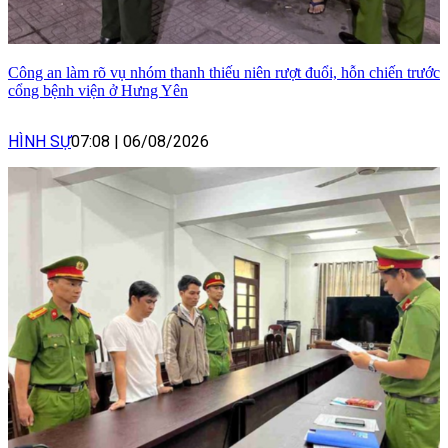
Công an làm rõ vụ nhóm thanh thiếu niên rượt đuổi, hỗn chiến trước
cổng bệnh viện ở Hưng Yên
HÌNH SỰ
07:08
|
06/08/2026