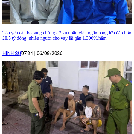
Tòa yêu cầu bổ sung chứng cứ vụ nhân viên ngân hàng lừa đảo hơn
28,5 tỷ đồng, nhiều người cho vay lãi gần 1.300%/năm
HÌNH SỰ
07:34
|
06/08/2026