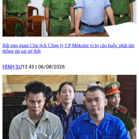
Bắt tạm giam Chủ tịch Công ty CP Mekolor vì bị cáo buộc phát tán
thông tin sai sự thật
HÌNH SỰ
13:43
|
06/08/2026