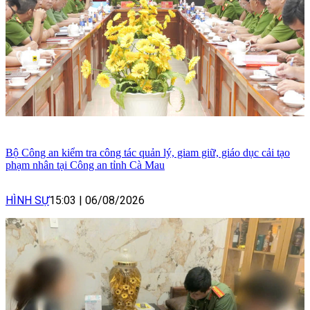
Bộ Công an kiểm tra công tác quản lý, giam giữ, giáo dục cải tạo
phạm nhân tại Công an tỉnh Cà Mau
HÌNH SỰ
15:03
|
06/08/2026