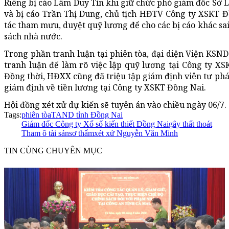
Riêng bị cáo Lâm Duy Tín khi giữ chức phó giám đốc Sở L
và bị cáo Trần Thị Dung, chủ tịch HĐTV Công ty XSKT Đ
tác tham mưu, duyệt quỹ lương để cho các bị cáo khác sai
sách nhà nước.
Trong phần tranh luận tại phiên tòa, đại diện Viện KSND 
tranh luận để làm rõ việc lập quỹ lương tại Công ty X
Đồng thời, HĐXX cũng đã triệu tập giám định viên tư ph
giám định về tiền lương tại Công ty XSKT Đồng Nai.
Hội đồng xét xử dự kiến sẽ tuyên án vào chiều ngày 06/7.
Tags:
phiên tòa
TAND tỉnh Đồng Nai
Giám đốc Công ty Xổ số kiến thiết Đồng Nai
gây thất thoát
Tham ô tài sản
sơ thẩm
xét xử Nguyễn Văn Minh
TIN CÙNG CHUYÊN MỤC