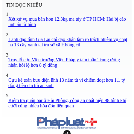
TIN ĐỌC NHIỀU
1
Xét xử vụ mua bán hơn 12,3kg ma túy ở TP HCM: Hai bị cáo
lĩnh án tử hình
2
Lãnh đạo tỉnh Gia Lai chỉ đạo khẩn làm rõ trách nhiệm vụ chặt
hạ 13 cây xanh tại trụ sở xã Hbông cũ
3
Truy tố cựu Viện trưởng Viện Pháp y tâm thần Trung ương
nhận hối lộ hơn 8 tỷ đồng
4
Cựu kế toán bưu điện lĩnh 13 năm tù vì chiếm đoạt hơn 1,1 tỷ
đồng tiền chi trả an sinh
5
Kiểm tra quán bar ở Hải Phòng, công an phát hiện 98 bình khí
cười cùng nhiều hóa đơn liên quan