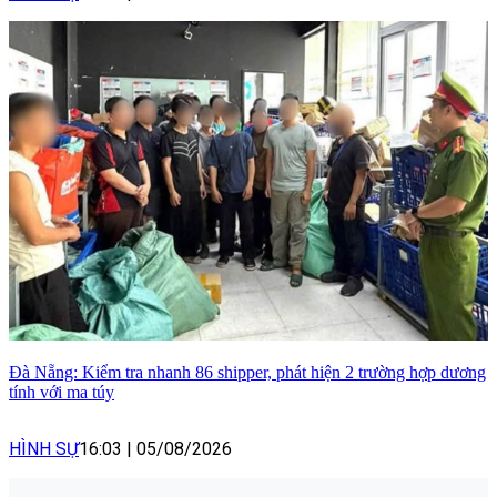
Đà Nẵng: Kiểm tra nhanh 86 shipper, phát hiện 2 trường hợp dương
tính với ma túy
HÌNH SỰ
16:03
|
05/08/2026