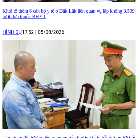
Khởi tố thêm 6 cán bộ y tế ở Đắk Lắk liên quan vụ lập khống 3.539
lượt đơn thuốc BHYT
HÌNH SỰ
17:52
|
05/08/2026
Tạm giam đối tượng liên quan vụ gây thương tích, bắt giữ người trái