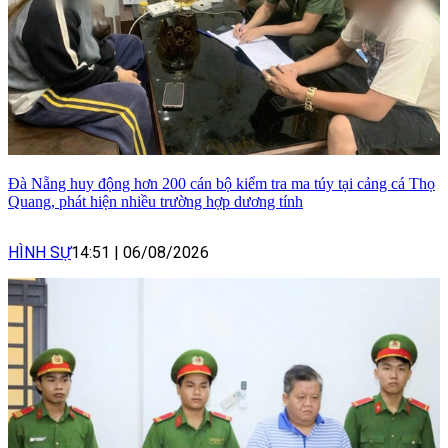
Đà Nẵng huy động hơn 200 cán bộ kiểm tra ma túy tại cảng cá Thọ
Quang, phát hiện nhiều trường hợp dương tính
HÌNH SỰ
14:51
|
06/08/2026