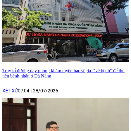
Truy tố đường dây phòng khám tuyển bác sĩ giả, "vẽ bệnh" để thu
tiền bệnh nhân ở Đà Nẵng
XÉT XỬ
07:04
|
28/07/2026