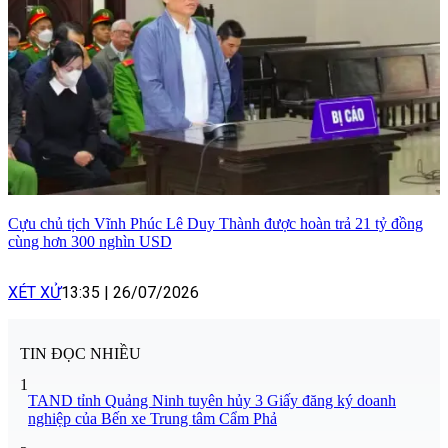
Cựu chủ tịch Vĩnh Phúc Lê Duy Thành được hoàn trả 21 tỷ đồng
cùng hơn 300 nghìn USD
XÉT XỬ
13:35
|
26/07/2026
TIN ĐỌC NHIỀU
1
TAND tỉnh Quảng Ninh tuyên hủy 3 Giấy đăng ký doanh
nghiệp của Bến xe Trung tâm Cẩm Phả