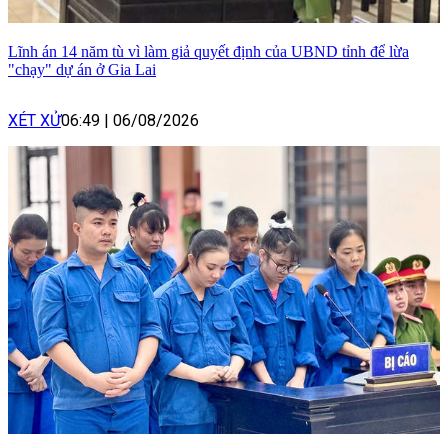
Lĩnh án 14 năm tù vì làm giả quyết định của UBND tỉnh để lừa
"chạy" dự án ở Gia Lai
XÉT XỬ
06:49
|
06/08/2026