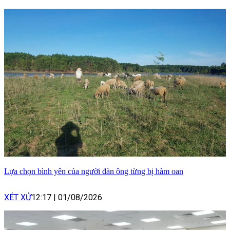
Lựa chọn bình yên của người đàn ông từng bị hàm oan
XÉT XỬ
12:17
|
01/08/2026