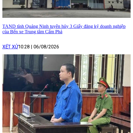
TAND tỉnh Quảng Ninh tuyên hủy 3 Giấy đăng ký doanh nghiệp
của Bến xe Trung tâm Cẩm Phả
XÉT XỬ
10:28
|
06/08/2026