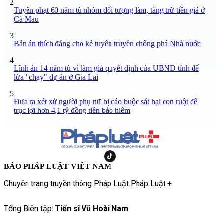
2
Tuyên phạt 60 năm tù nhóm đối tượng làm, tàng trữ tiền giả ở
Cà Mau
3
Bản án thích đáng cho kẻ tuyên truyền chống phá Nhà nước
4
Lĩnh án 14 năm tù vì làm giả quyết định của UBND tỉnh để
lừa "chạy" dự án ở Gia Lai
5
Đưa ra xét xử người phụ nữ bị cáo buộc sát hại con ruột để
trục lợi hơn 4,1 tỷ đồng tiền bảo hiểm
BÁO PHÁP LUẬT VIỆT NAM
Chuyên trang truyền thông Pháp Luật Pháp Luật +
Tổng Biên tập:
Tiến sĩ Vũ Hoài Nam