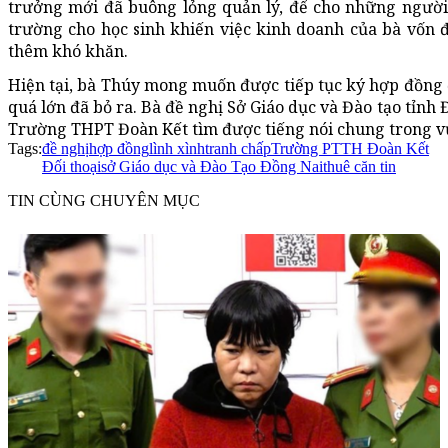
trưởng mới đã buông lỏng quản lý, để cho những người
trường cho học sinh khiến việc kinh doanh của bà vốn đã
thêm khó khăn.
Hiện tại, bà Thúy mong muốn được tiếp tục ký hợp đồng
quá lớn đã bỏ ra. Bà đề nghị Sở Giáo dục và Đào tạo tỉnh
Trường THPT Đoàn Kết tìm được tiếng nói chung trong vụ
Tags:
đề nghị
hợp đồng
lình xình
tranh chấp
Trường PTTH Đoàn Kết
Đối thoại
sở Giáo dục và Đào Tạo Đồng Nai
thuê căn tin
TIN CÙNG CHUYÊN MỤC