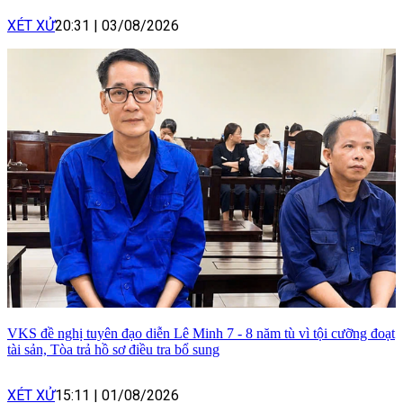
XÉT XỬ
20:31
|
03/08/2026
VKS đề nghị tuyên đạo diễn Lê Minh 7 - 8 năm tù vì tội cưỡng đoạt
tài sản, Tòa trả hồ sơ điều tra bổ sung
XÉT XỬ
15:11
|
01/08/2026