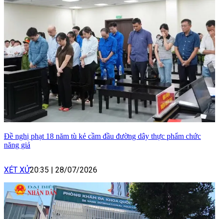
Đề nghị phạt 18 năm tù kẻ cầm đầu đường dây thực phẩm chức
năng giả
XÉT XỬ
20:35
|
28/07/2026