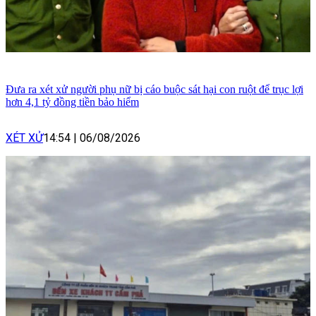
Đưa ra xét xử người phụ nữ bị cáo buộc sát hại con ruột để trục lợi
hơn 4,1 tỷ đồng tiền bảo hiểm
XÉT XỬ
14:54
|
06/08/2026