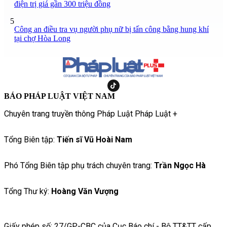
điện trị giá gần 300 triệu đồng
5
Công an điều tra vụ người phụ nữ bị tấn công bằng hung khí
tại chợ Hòa Long
BÁO PHÁP LUẬT VIỆT NAM
Chuyên trang truyền thông Pháp Luật Pháp Luật +
Tổng Biên tập:
Tiến sĩ Vũ Hoài Nam
Phó Tổng Biên tập phụ trách chuyên trang:
Trần Ngọc Hà
Tổng Thư ký:
Hoàng Văn Vượng
Giấy phép số: 27/GP-CBC của Cục Báo chí - Bộ TT&TT cấp