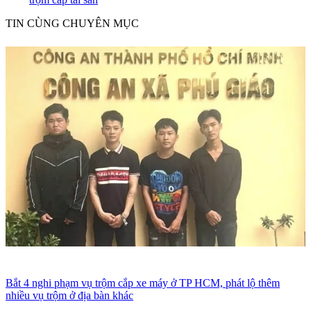
TIN CÙNG CHUYÊN MỤC
Bắt 4 nghi phạm vụ trộm cắp xe máy ở TP HCM, phát lộ thêm
nhiều vụ trộm ở địa bàn khác