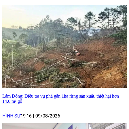
Lâm Đồng: Điều tra vụ phá gần 1ha rừng sản xuất, thiệt hại hơn
14,6 m³ gỗ
HÌNH SỰ
19:16
|
09/08/2026