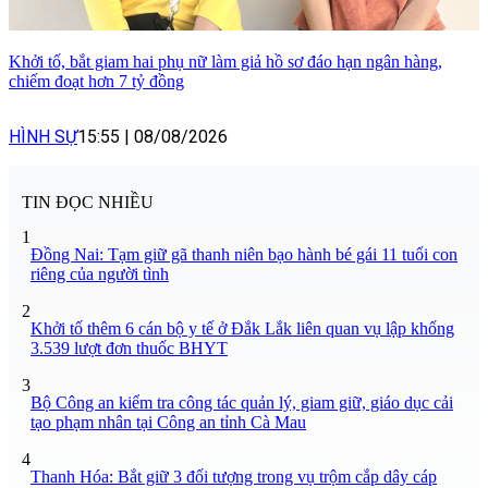
Khởi tố, bắt giam hai phụ nữ làm giả hồ sơ đáo hạn ngân hàng,
chiếm đoạt hơn 7 tỷ đồng
HÌNH SỰ
15:55
|
08/08/2026
TIN ĐỌC NHIỀU
1
Đồng Nai: Tạm giữ gã thanh niên bạo hành bé gái 11 tuổi con
riêng của người tình
2
Khởi tố thêm 6 cán bộ y tế ở Đắk Lắk liên quan vụ lập khống
3.539 lượt đơn thuốc BHYT
3
Bộ Công an kiểm tra công tác quản lý, giam giữ, giáo dục cải
tạo phạm nhân tại Công an tỉnh Cà Mau
4
Thanh Hóa: Bắt giữ 3 đối tượng trong vụ trộm cắp dây cáp