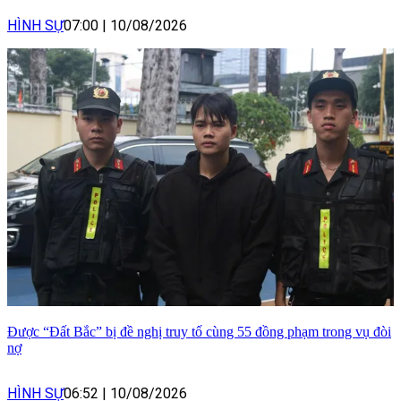
HÌNH SỰ
07:00
|
10/08/2026
Được “Đất Bắc” bị đề nghị truy tố cùng 55 đồng phạm trong vụ đòi
nợ
HÌNH SỰ
06:52
|
10/08/2026