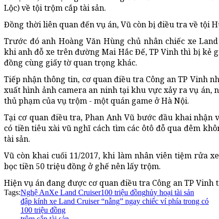
Lộc) về tội trộm cắp tài sản.
Đồng thời liên quan đến vụ án, Vũ còn bị điều tra về tội H
Trước đó anh Hoàng Văn Hùng chủ nhân chiếc xe Land C
khi anh đỗ xe trên đường Mai Hắc Đế, TP Vinh thì bị kẻ gi
đồng cùng giấy tờ quan trọng khác.
Tiếp nhận thông tin, cơ quan điều tra Công an TP Vinh nh
xuất hình ảnh camera an ninh tại khu vực xảy ra vụ án, 
thủ phạm của vụ trộm - một quán game ở Hà Nội.
Tại cơ quan điều tra, Phan Anh Vũ bước đầu khai nhận 
có tiền tiêu xài vũ nghĩ cách tìm các ôtô đỗ qua đêm kh
tài sản.
Vũ còn khai cuối 11/2017, khi làm nhân viên tiệm rửa xe
bọc tiền 50 triệu đồng ở ghế nên lấy trộm.
Hiện vụ án đang được cơ quan điều tra Công an TP Vinh t
Tags:
Nghệ An
Xe Land Cruiser
100 triệu đồng
hủy hoại tài sản
đập kính xe Land Cruiser “nẫng” ngay chiếc ví phía trong có
100 triệu đồng
trộm cắp tài sản