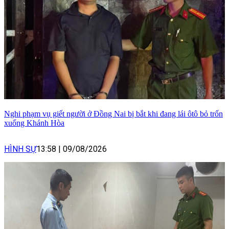
Nghi phạm vụ giết người ở Đồng Nai bị bắt khi đang lái ôtô bỏ trốn
xuống Khánh Hòa
HÌNH SỰ
13:58
|
09/08/2026