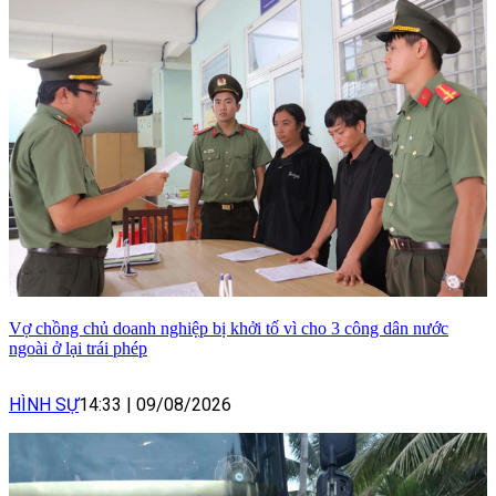
Vợ chồng chủ doanh nghiệp bị khởi tố vì cho 3 công dân nước
ngoài ở lại trái phép
HÌNH SỰ
14:33
|
09/08/2026