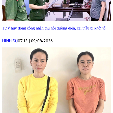
Tự ý huy động công nhân thu hồi đường điện, cai thầu bị khởi tố
HÌNH SỰ
07:13
|
09/08/2026