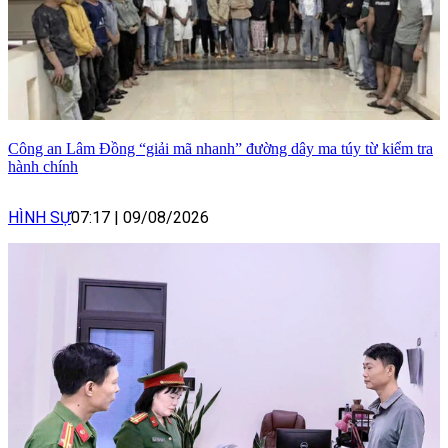
Công an Lâm Đồng “giải mã nhanh” đường dây ma túy từ kiểm tra
hành chính
HÌNH SỰ
07:17
|
09/08/2026