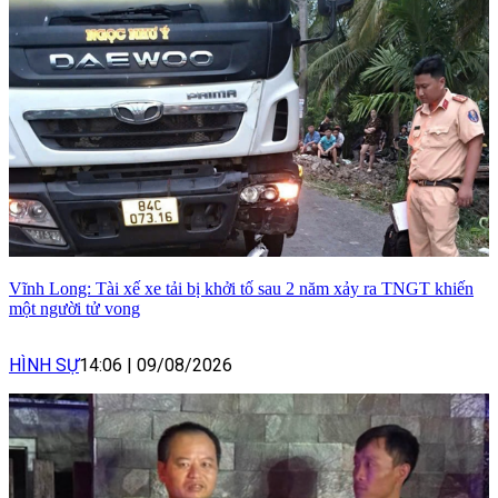
Vĩnh Long: Tài xế xe tải bị khởi tố sau 2 năm xảy ra TNGT khiến
một người tử vong
HÌNH SỰ
14:06
|
09/08/2026