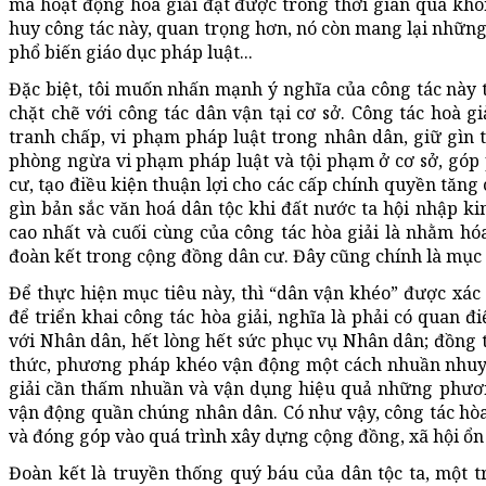
mà hoạt động hoà giải đạt được trong thời gian qua khôn
huy công tác này, quan trọng hơn, nó còn mang lại những 
phổ biến giáo dục pháp luật...
Đặc biệt, tôi muốn nhấn mạnh ý nghĩa của công tác này t
chặt chẽ với công tác dân vận tại cơ sở. Công tác hoà g
tranh chấp, vi phạm pháp luật trong nhân dân, giữ gìn 
phòng ngừa vi phạm pháp luật và tội phạm ở cơ sở, góp p
cư, tạo điều kiện thuận lợi cho các cấp chính quyền tăng 
gìn bản sắc văn hoá dân tộc khi đất nước ta hội nhập ki
cao nhất và cuối cùng của công tác hòa giải là nhằm hóa
đoàn kết trong cộng đồng dân cư. Đây cũng chính là mục 
Để thực hiện mục tiêu này, thì “dân vận khéo” được xác
để triển khai công tác hòa giải, nghĩa là phải có quan đ
với Nhân dân, hết lòng hết sức phục vụ Nhân dân; đồng th
thức, phương pháp khéo vận động một cách nhuần nhuyễ
giải cần thấm nhuần và vận dụng hiệu quả những phươn
vận động quần chúng nhân dân. Có như vậy, công tác hòa 
và đóng góp vào quá trình xây dựng cộng đồng, xã hội ổn đ
Đoàn kết là truyền thống quý báu của dân tộc ta, một 