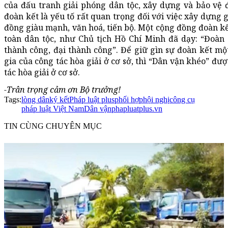
của đấu tranh giải phóng dân tộc, xây dựng và bảo vệ 
đoàn kết là yếu tố rất quan trọng đối với việc xây dựng
đồng giàu mạnh, văn hoá, tiến bộ. Một cộng đồng đoàn kế
toàn dân tộc, như Chủ tịch Hồ Chí Minh đã dạy: “Đoàn 
thành công, đại thành công”. Để giữ gìn sự đoàn kết mộ
gia của công tác hòa giải ở cơ sở, thì “Dân vận khéo” đư
tác hòa giải ở cơ sở.
-Trân trọng cảm ơn Bộ trưởng!
Tags:
lòng dân
ký kết
Pháp luật plus
phối hợp
hội nghị
công cụ
pháp luật Việt Nam
Dân vận
phapluatplus.vn
TIN CÙNG CHUYÊN MỤC