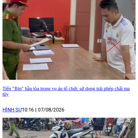
Tiến "Bịp" hầu tòa trong vụ án tổ chức sử dụng trái phép chất ma
túy
HÌNH SỰ
10:16
|
07/08/2026