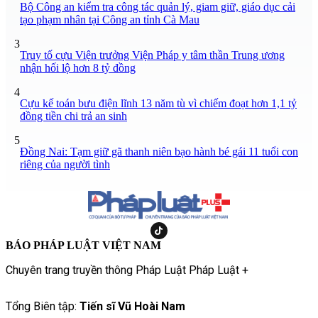
Bộ Công an kiểm tra công tác quản lý, giam giữ, giáo dục cải
tạo phạm nhân tại Công an tỉnh Cà Mau
3
Truy tố cựu Viện trưởng Viện Pháp y tâm thần Trung ương
nhận hối lộ hơn 8 tỷ đồng
4
Cựu kế toán bưu điện lĩnh 13 năm tù vì chiếm đoạt hơn 1,1 tỷ
đồng tiền chi trả an sinh
5
Đồng Nai: Tạm giữ gã thanh niên bạo hành bé gái 11 tuổi con
riêng của người tình
BÁO PHÁP LUẬT VIỆT NAM
Chuyên trang truyền thông Pháp Luật Pháp Luật +
Tổng Biên tập:
Tiến sĩ Vũ Hoài Nam