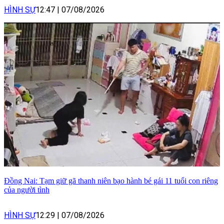
HÌNH SỰ
12:47
|
07/08/2026
Đồng Nai: Tạm giữ gã thanh niên bạo hành bé gái 11 tuổi con riêng
của người tình
HÌNH SỰ
12:29
|
07/08/2026