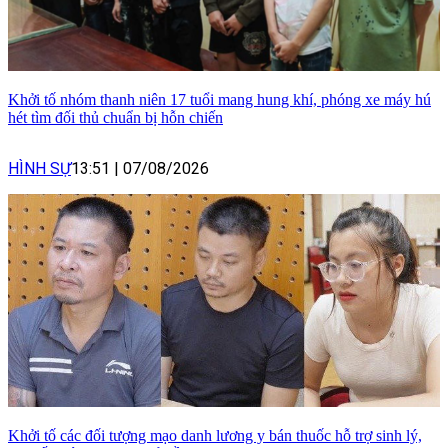
Khởi tố nhóm thanh niên 17 tuổi mang hung khí, phóng xe máy hú
hét tìm đối thủ chuẩn bị hỗn chiến
HÌNH SỰ
13:51
|
07/08/2026
Khởi tố các đối tượng mạo danh lương y bán thuốc hỗ trợ sinh lý,