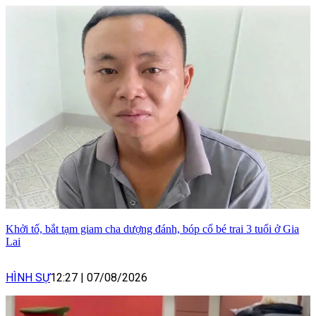
Khởi tố, bắt tạm giam cha dượng đánh, bóp cổ bé trai 3 tuổi ở Gia
Lai
HÌNH SỰ
12:27
|
07/08/2026