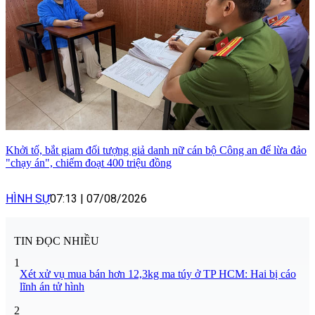
Khởi tố, bắt giam đối tượng giả danh nữ cán bộ Công an để lừa đảo
"chạy án", chiếm đoạt 400 triệu đồng
HÌNH SỰ
07:13
|
07/08/2026
TIN ĐỌC NHIỀU
1
Xét xử vụ mua bán hơn 12,3kg ma túy ở TP HCM: Hai bị cáo
lĩnh án tử hình
2