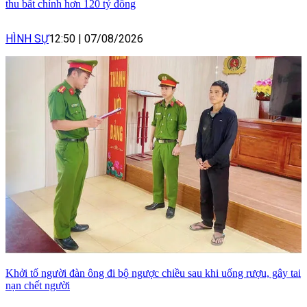
thu bất chính hơn 120 tỷ đồng
HÌNH SỰ
12:50
|
07/08/2026
Khởi tố người đàn ông đi bộ ngược chiều sau khi uống rượu, gây tai
nạn chết người