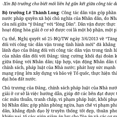
-
Xin Bộ trưởng cho biết mối liên hệ gắn kết giữa công tác 
Bộ trưởng Lê Thành Long
: Công tác dân vận góp phầ
nước pháp quyền xã hội chủ nghĩa của Nhân dân, do Nhâ
cầu nối giữa “ý Đảng” với “lòng Dân”. Dân vận được thực
hoạt động hòa giải ở cơ sở được coi là một bộ phận, một 
Cụ thể, Nghị quyết số 25-NQ/TW ngày 3/6/2013 về “Tăn
đối với công tác dân vận trong tình hình mới” đã khẳng
lãnh đạo của Đảng đối với công tác dân vận trong tình 
của nhân dân đối với Đảng; tăng cường khối đại đoàn k
giữa Đảng với Nhân dân; tập hợp, vận động Nhân dân t
chính sách, pháp luật của Nhà nước; phát huy sức mạnh 
mạng rộng lớn xây dựng và bảo vệ Tổ quốc, thực hiện th
đại hóa đất nước.
Chủ trương của Đảng, chính sách pháp luật của Nhà nước 
giải ở cơ sở là việc hướng dẫn, giúp đỡ các bên đạt được
các mâu thuẫn, tranh chấp, vi phạm pháp luật, khôi phục,
bộ Nhân dân; góp phần phòng ngừa, hạn chế vi phạm phá
dân, khẳng định đạo lý truyền thống tốt đẹp, thuần ph
khiếu nại, tố cáo; giúp giảm áp lực cho Tòa án và các cơ