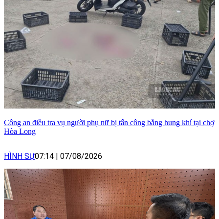
Công an điều tra vụ người phụ nữ bị tấn công bằng hung khí tại chợ
Hòa Long
HÌNH SỰ
07:14
|
07/08/2026