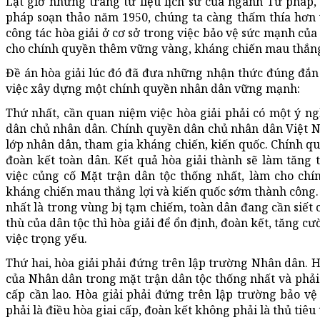
Lật giở những trang tư liệu lịch sử của ngành Tư pháp, 
pháp soạn thảo năm 1950, chúng ta càng thấm thía hơn 
công tác hòa giải ở cơ sở trong việc bảo vệ sức mạnh của
cho chính quyền thêm vững vàng, kháng chiến mau thắng
Đề án hòa giải lúc đó đã đưa những nhận thức đúng đắn v
việc xây dựng một chính quyền nhân dân vững mạnh:
Thứ nhất, cần quan niệm việc hòa giải phải có một ý ng
dân chủ nhân dân. Chính quyền dân chủ nhân dân Việt N
lớp nhân dân, tham gia kháng chiến, kiến quốc. Chính 
đoàn kết toàn dân. Kết quả hòa giải thành sẽ làm tăng 
việc củng cố Mặt trận dân tộc thống nhất, làm cho ch
kháng chiến mau thắng lợi và kiến quốc sớm thành công. 
nhất là trong vùng bị tạm chiếm, toàn dân đang cần siết 
thù của dân tộc thì hòa giải để ổn định, đoàn kết, tăng c
việc trọng yếu.
Thứ hai, hòa giải phải đứng trên lập trường Nhân dân. H
của Nhân dân trong mặt trận dân tộc thống nhất và phải
cấp cần lao. Hòa giải phải đứng trên lập trường bảo v
phải là điều hòa giai cấp, đoàn kết không phải là thủ tiêu