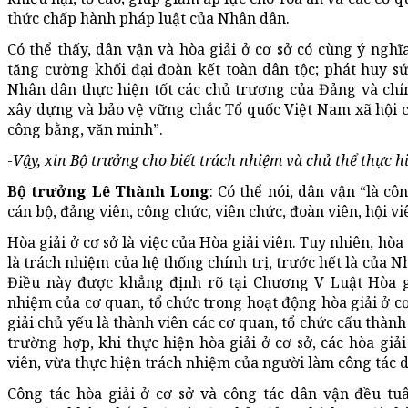
thức chấp hành pháp luật của Nhân dân.
Có thể thấy, dân vận và hòa giải ở cơ sở có cùng ý nghĩa
tăng cường khối đại đoàn kết toàn dân tộc; phát huy s
Nhân dân thực hiện tốt các chủ trương của Đảng và chí
xây dựng và bảo vệ vững chắc Tổ quốc Việt Nam xã hội 
công bằng, văn minh”.
-
Vậy, xin Bộ trưởng cho biết trách nhiệm và chủ thể thực h
Bộ trưởng Lê Thành Long
: Có thể nói, dân vận “là cô
cán bộ, đảng viên, công chức, viên chức, đoàn viên, hội v
Hòa giải ở cơ sở là việc của Hòa giải viên. Tuy nhiên, hòa
là trách nhiệm của hệ thống chính trị, trước hết là của 
Điều này được khẳng định rõ tại Chương V Luật Hòa g
nhiệm của cơ quan, tổ chức trong hoạt động hòa giải ở cơ 
giải chủ yếu là thành viên các cơ quan, tổ chức cấu thành 
trường hợp, khi thực hiện hòa giải ở cơ sở, các hòa giả
viên, vừa thực hiện trách nhiệm của người làm công tác 
Công tác hòa giải ở cơ sở và công tác dân vận đều tuâ