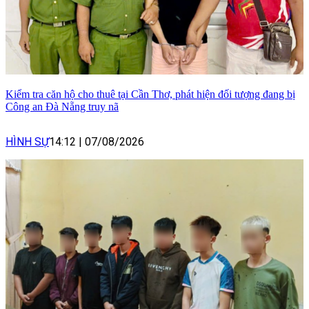
Kiểm tra căn hộ cho thuê tại Cần Thơ, phát hiện đối tượng đang bị
Công an Đà Nẵng truy nã
HÌNH SỰ
14:12
|
07/08/2026