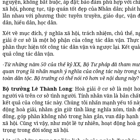
nguyện, không bắt buộc, áp đặt; bảo đảm phù hợp với chí
xã hội, phong tục, tập quán tốt đẹp của Nhân dân; phát h
lẫn nhau với phương thức tuyên truyền, giáo dục, vận đ
dân, hiểu dân, học dân.
Xét về mục đích, ý nghĩa xã hội, trách nhiệm, chủ thể, 
giải ở cơ sở là một bộ phận của công tác dân vận. Thực 
phần thực hiện tốt công tác dân vận và ngược lại. Kết quả
quả công tác dân vận.
-
Từ những năm 50 của thế kỷ XX, Bộ Tư pháp đã tham mưu
quan trọng là nhấn mạnh ý nghĩa của công tác này trong v
toàn dân tộc. Bộ trưởng có thể nói rõ hơn về nội dung này
?
Bộ trưởng Lê Thành Long
: Hoà giải ở cơ sở là một 
người và trên cơ sở tình người. Tính nhân văn là bản chất
kết quả của công tác này. Chúng tôi nhấn mạnh yếu tố này
động hoà giải, nhằm gìn giữ tình làng nghĩa xóm, tình 
đồng, góp phần không nhỏ trong hàn gắn, vun đắp hạnh 
xã hội. Cũng vì vậy, như một lẽ tự nhiên, hoạt động hoà gi
trọng trong đời sống xã hội.