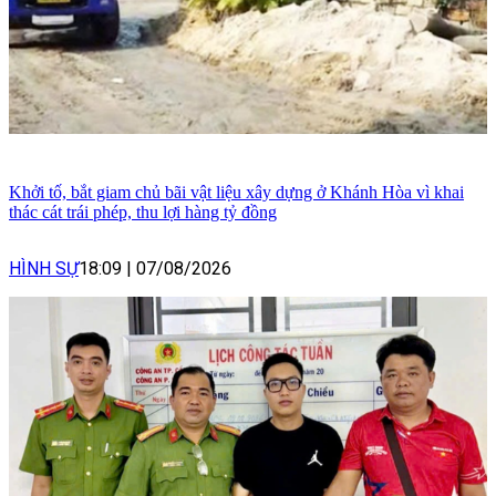
Khởi tố, bắt giam chủ bãi vật liệu xây dựng ở Khánh Hòa vì khai
thác cát trái phép, thu lợi hàng tỷ đồng
HÌNH SỰ
18:09
|
07/08/2026