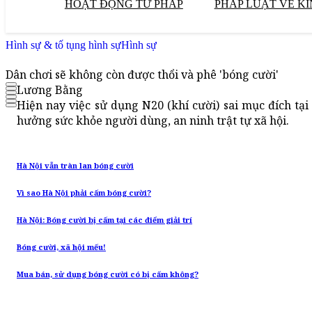
HOẠT ĐỘNG TƯ PHÁP
PHÁP LUẬT VỀ KI
Hình sự & tố tụng hình sự
Hình sự
Dân chơi sẽ không còn được thổi và phê 'bóng cười'
Lương Bằng
Hiện nay việc sử dụng N20 (khí cười) sai mục đích tại 
hưởng sức khỏe người dùng, an ninh trật tự xã hội.
Hà Nội vẫn tràn lan bóng cười
Vì sao Hà Nội phải cấm bóng cười?
Hà Nội: Bóng cười bị cấm tại các điểm giải trí
Bóng cười, xã hội mếu!
Mua bán, sử dụng bóng cười có bị cấm không?