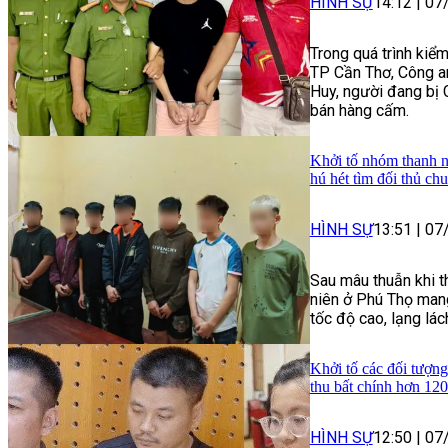
HÌNH SỰ
14:12
|
07
Trong quá trình kiểm
TP Cần Thơ, Công a
Huy, người đang bị 
bán hàng cấm.
Khởi tố nhóm thanh n
hú hét tìm đối thủ ch
HÌNH SỰ
13:51
|
07
Sau mâu thuẫn khi t
niên ở Phú Thọ mang
tốc độ cao, lạng lác
Khởi tố các đối tượng
thu bất chính hơn 120
HÌNH SỰ
12:50
|
07