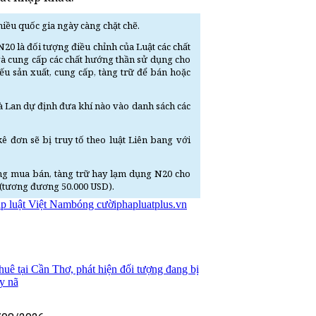
iều quốc gia ngày càng chặt chẽ.
0 là đối tượng điều chỉnh của Luật các chất
và cung cấp các chất hướng thần sử dụng cho
ếu sản xuất, cung cấp, tàng trữ để bán hoặc
à Lan dự định đưa khí nào vào danh sách các
đơn sẽ bị truy tố theo luật Liên bang với
ng mua bán, tàng trữ hay lạm dụng N20 cho
on (tương đương 50.000 USD).
p luật Việt Nam
bóng cười
phapluatplus.vn
huê tại Cần Thơ, phát hiện đối tượng đang bị
y nã