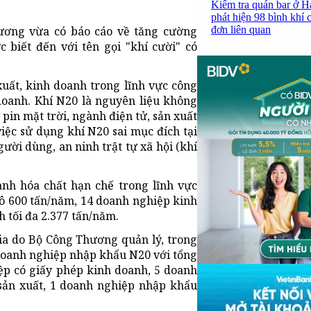
Kiểm tra quán bar ở H
phát hiện 98 bình khí 
đơn liên quan
ương vừa có báo cáo về tăng cường
c biết đến với tên gọi "khí cười" có
xuất, kinh doanh trong lĩnh vực công
doanh. Khí N20 là nguyên liệu không
pin mặt trời, ngành điện tử, sản xuất
việc sử dụng khí N20 sai mục đích tại
ười dùng, an ninh trật tự xã hội (khí
nh hóa chất hạn chế trong lĩnh vực
ô 600 tấn/năm, 14 doanh nghiệp kinh
 tối đa 2.377 tấn/năm.
gia do Bộ Công Thương quản lý, trong
 doanh nghiệp nhập khẩu N20 với tổng
ệp có giấy phép kinh doanh, 5 doanh
sản xuất, 1 doanh nghiệp nhập khẩu