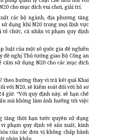
n pháp quản lý chặt chẽ hơn đối với
0 cho mục đích vui chơi, giải trí.
uất các bộ ngành, địa phương tăng
 sử dụng khí N20 trong mọi lĩnh vực
ới tổ chức, cá nhân vi phạm quy định
 luật của một số quốc gia để nghiên
y đề nghị Thủ tướng giao Bộ Công an
để cấm sử dụng N20 cho các mục đích
theo hướng thay vì trả kết quả Khai
i với N20, sẽ kiểm soát đối với hồ sơ
24 giờ. “Với quy định này, sẽ hạn chế
hẩu mà không làm ảnh hưởng tới việc
g tăng thời hạn tước quyền sử dụng
i vi phạm quy định về sản xuất, kinh
hóa của các đơn vị không chấp hành
uất nhập khẩu.