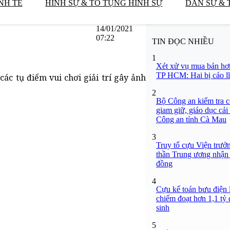
NH TẾ
HÌNH SỰ & TỐ TỤNG HÌNH SỰ
DÂN SỰ & 
14/01/2021
07:22
TIN ĐỌC NHIỀU
1
Xét xử vụ mua bán hơ
TP HCM: Hai bị cáo lĩ
các tụ điểm vui chơi giải trí gây ảnh
2
Bộ Công an kiểm tra c
giam giữ, giáo dục cải
Công an tỉnh Cà Mau
3
Truy tố cựu Viện trưở
thần Trung ương nhận 
đồng
4
Cựu kế toán bưu điện 
chiếm đoạt hơn 1,1 tỷ đ
sinh
5