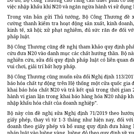
Do đó, Bộ Công Thương cho rằng cần thiết phải có biệ
việc nhập khẩu khí N20 và ngăn ngừa hành vi sử dụng N2
Trong văn bản gửi Thủ tướng, Bộ Công Thương đề x
cường thanh kiểm tra hoạt động sản xuất, kinh doanh,
kinh tế, xã hội; xử phạt nghiêm, đủ sức răn đe đối v
pháp luật.
Bộ Công Thương cũng đề nghị tham khảo quy định pháp
cứu đưa N20 vào danh mục các chất hướng thần. Bộ nà
nghiên cứu, sửa đổi quy định pháp luật có liên quan 
vui chơi, giải trí bất hợp pháp.
Bộ Công Thương cũng muốn sửa đổi Nghị định 113/2017 
báo hóa chất tự động trên Hệ thống một cửa quốc gia đố
khai báo hóa chất N20 và trả kết quả trong thời gian 
hành vi gian lận trong khai báo hàng hóa N20 nhập k
nhập khẩu hóa chất của doanh nghiệp”.
Bộ này còn đề nghị sửa Nghị định 71/2019 theo hướn
giấy phép, thay vì từ 1-3 tháng như hiện nay, đối vớ
doanh theo giấy phép và bổ sung quy định đưa hàng 
pháp luật vào luồng vàng, luồng đỏ theo quy định về x