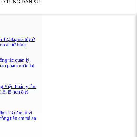
TỐ TỤNG DÂN SỰ
n 12,3kg ma túy ở
nh án tử hình
ông tác quản lý,
 tạo phạm nhân tại
ng Viện Pháp y tâm
hối lộ hơn 8 tỷ
lĩnh 13 năm tù vì
ồng tiền chi trả an