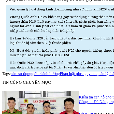
Việc quản lý hoạt động kinh doanh cũng như sử dụng khí N20 tại nh
Vương Quốc Anh: Do có khả năng gây ra tác dụng hướng thần nên N2
hướng thần 2016. Luật này hạn chế sản xuất, phân phối, bán hàng 
người tại Anh. Hình phạt cao nhất là 7 năm tù giam và phạt tiền n
nhập khẩu một chất hướng thần trái phép.
Hà Lan: Sử dụng N20 vẫn hợp pháp tại đây, tuy nhiên Chính phủ H
loại thuốc bị cấm theo Luật thuốc phiện.
Mỹ: Hoạt động bán hoặc phân phối N20 cho người không được kê 
mức phạt 1 năm tù và phạt 100.000 USD.
Hàn Quốc: N20 được xếp vào nhóm các chất gây ảo giác. Hoạt độ
mục đích giải trí sẽ bị kết tội 3 năm tù và phạt tiền đến 50 triệu w
Tags:
cấm sử dụng
giới trẻ
ảnh hưởng
Pháp luật plus
nguy hại
quản lý
phá
TIN CÙNG CHUYÊN MỤC
Kiểm tra căn hộ cho t
Công an Đà Nẵng tru