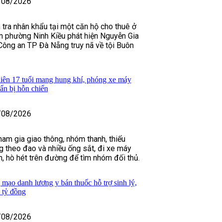
/08/2026
 tra nhân khẩu tại một căn hộ cho thuê ở
n phường Ninh Kiều phát hiện Nguyễn Gia
Công an TP Đà Nẵng truy nã về tội Buôn
iên 17 tuổi mang hung khí, phóng xe máy
uẩn bị hỗn chiến
/08/2026
ham gia giao thông, nhóm thanh, thiếu
 theo đao và nhiều ống sắt, đi xe máy
h, hò hét trên đường để tìm nhóm đối thủ.
 mạo danh lương y bán thuốc hỗ trợ sinh lý,
 tỷ đồng
/08/2026