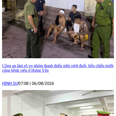
Công an làm rõ vụ nhóm thanh thiếu niên rượt đuổi, hỗn chiến trước
cổng bệnh viện ở Hưng Yên
HÌNH SỰ
07:08
|
06/08/2026