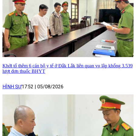
Khởi tố thêm 6 cán bộ y tế ở Đắk Lắk liên quan vụ lập khống 3.539
lượt đơn thuốc BHYT
HÌNH SỰ
17:52
|
05/08/2026