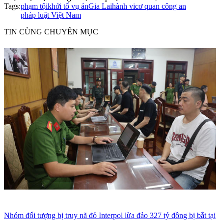
Tags:
phạm tội
khởi tố vụ án
Gia Lai
hành vi
cơ quan công an
pháp luật Việt Nam
TIN CÙNG CHUYÊN MỤC
Nhóm đối tượng bị truy nã đỏ Interpol lừa đảo 327 tỷ đồng bị bắt tại