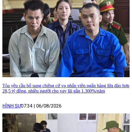
Tòa yêu cầu bổ sung chứng cứ vụ nhân viên ngân hàng lừa đảo hơn
28,5 tỷ đồng, nhiều người cho vay lãi gần 1.300%/năm
HÌNH SỰ
07:34
|
06/08/2026