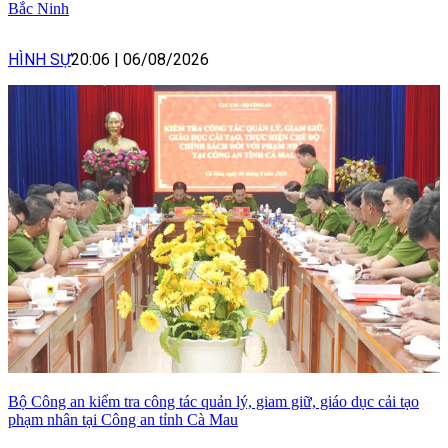
Bắc Ninh
HÌNH SỰ
20:06
|
06/08/2026
Bộ Công an kiểm tra công tác quản lý, giam giữ, giáo dục cải tạo
phạm nhân tại Công an tỉnh Cà Mau