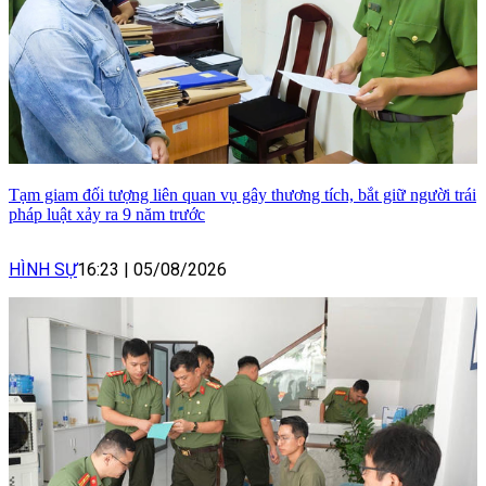
Tạm giam đối tượng liên quan vụ gây thương tích, bắt giữ người trái
pháp luật xảy ra 9 năm trước
HÌNH SỰ
16:23
|
05/08/2026