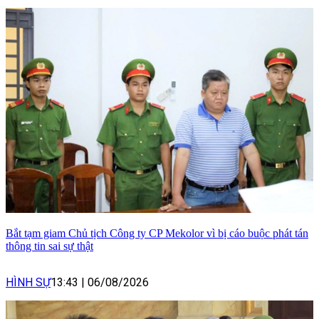
Bắt tạm giam Chủ tịch Công ty CP Mekolor vì bị cáo buộc phát tán
thông tin sai sự thật
HÌNH SỰ
13:43
|
06/08/2026