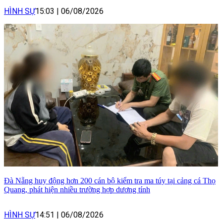
HÌNH SỰ
15:03
|
06/08/2026
Đà Nẵng huy động hơn 200 cán bộ kiểm tra ma túy tại cảng cá Thọ
Quang, phát hiện nhiều trường hợp dương tính
HÌNH SỰ
14:51
|
06/08/2026