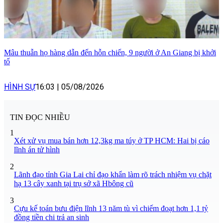
Mâu thuẫn họ hàng dẫn đến hỗn chiến, 9 người ở An Giang bị khởi
tố
HÌNH SỰ
16:03
|
05/08/2026
TIN ĐỌC NHIỀU
1
Xét xử vụ mua bán hơn 12,3kg ma túy ở TP HCM: Hai bị cáo
lĩnh án tử hình
2
Lãnh đạo tỉnh Gia Lai chỉ đạo khẩn làm rõ trách nhiệm vụ chặt
hạ 13 cây xanh tại trụ sở xã Hbông cũ
3
Cựu kế toán bưu điện lĩnh 13 năm tù vì chiếm đoạt hơn 1,1 tỷ
đồng tiền chi trả an sinh