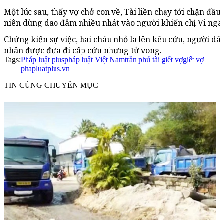
Một lúc sau, thấy vợ chở con về, Tài liền chạy tới chặn đầ
niên dùng dao đâm nhiều nhát vào người khiến chị Vi ngã
Chứng kiến sự việc, hai cháu nhỏ la lên kêu cứu, người d
nhân được đưa đi cấp cứu nhưng tử vong.
Tags:
Pháp luật plus
pháp luật Việt Nam
trần phú tài giết vợ
giết vợ
phapluatplus.vn
TIN CÙNG CHUYÊN MỤC