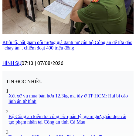
Khởi tố, bắt giam đối tượng giả danh nữ cán bộ Công an để lừa đảo
"chạy án", chiếm đoạt 400 triệu đồng
HÌNH SỰ
07:13
|
07/08/2026
TIN ĐỌC NHIỀU
1
Xét xử vụ mua bán hơn 12,3kg ma túy ở TP HCM: Hai bị cáo
lĩnh án tử hình
2
Bộ Công an kiểm tra công tác quản lý, giam giữ, giáo dục cải
tạo phạm nhân tại Công an tỉnh Cà Mau
3