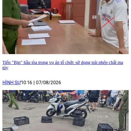
Tiến "Bịp" hầu tòa trong vụ án tổ chức sử dụng trái phép chất ma
túy
HÌNH SỰ
10:16
|
07/08/2026