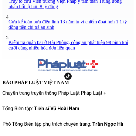
Truy tố cựu Viện trưởng Viện Pháp y tâm thần Trung ương
nhận hối lộ hơn 8 tỷ đồng
4
Cựu kế toán bưu điện lĩnh 13 năm tù vì chiếm đoạt hơn 1,1 tỷ
đồng tiền chi trả an sinh
5
Kiểm tra quán bar ở Hải Phòng, công an phát hiện 98 bình khí
cười cùng nhiều hóa đơn liên quan
BÁO PHÁP LUẬT VIỆT NAM
Chuyên trang truyền thông Pháp Luật Pháp Luật +
Tổng Biên tập:
Tiến sĩ Vũ Hoài Nam
Phó Tổng Biên tập phụ trách chuyên trang:
Trần Ngọc Hà