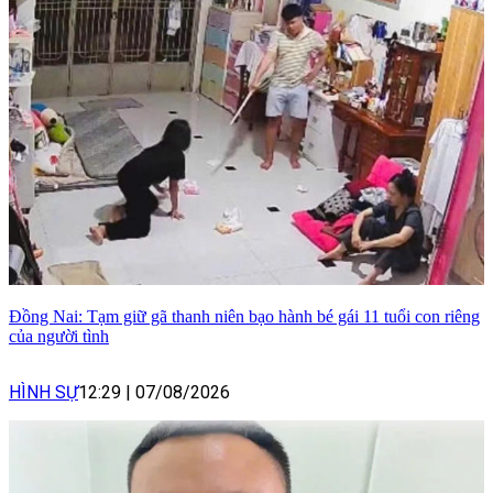
Đồng Nai: Tạm giữ gã thanh niên bạo hành bé gái 11 tuổi con riêng
của người tình
HÌNH SỰ
12:29
|
07/08/2026