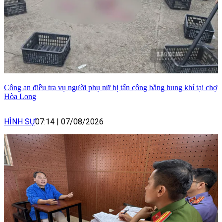
Công an điều tra vụ người phụ nữ bị tấn công bằng hung khí tại chợ
Hòa Long
HÌNH SỰ
07:14
|
07/08/2026