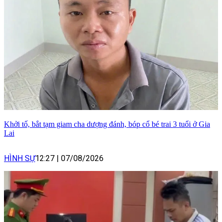
Khởi tố, bắt tạm giam cha dượng đánh, bóp cổ bé trai 3 tuổi ở Gia
Lai
HÌNH SỰ
12:27
|
07/08/2026