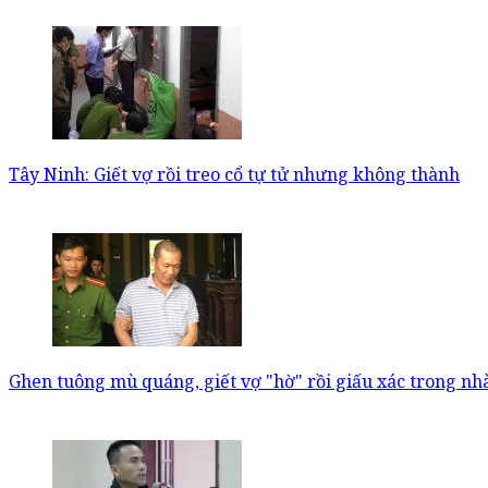
Tây Ninh: Giết vợ rồi treo cổ tự tử nhưng không thành
Ghen tuông mù quáng, giết vợ "hờ" rồi giấu xác trong nh