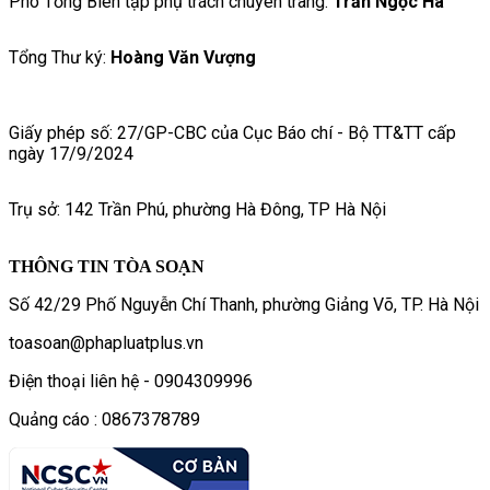
Phó Tổng Biên tập phụ trách chuyên trang:
Trần Ngọc Hà
Tổng Thư ký:
Hoàng Văn Vượng
Giấy phép số: 27/GP-CBC của Cục Báo chí - Bộ TT&TT cấp
ngày 17/9/2024
Trụ sở: 142 Trần Phú, phường Hà Đông, TP Hà Nội
THÔNG TIN TÒA SOẠN
Số 42/29 Phố Nguyễn Chí Thanh, phường Giảng Võ, TP. Hà Nội
toasoan@phapluatplus.vn
Điện thoại liên hệ - 0904309996
Quảng cáo : 0867378789