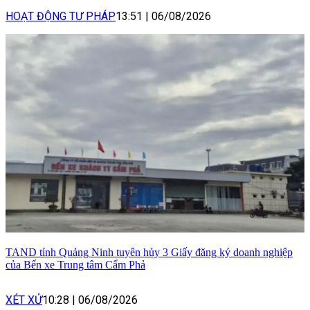
HOẠT ĐỘNG TƯ PHÁP
13:51
|
06/08/2026
TAND tỉnh Quảng Ninh tuyên hủy 3 Giấy đăng ký doanh nghiệp
của Bến xe Trung tâm Cẩm Phả
XÉT XỬ
10:28
|
06/08/2026