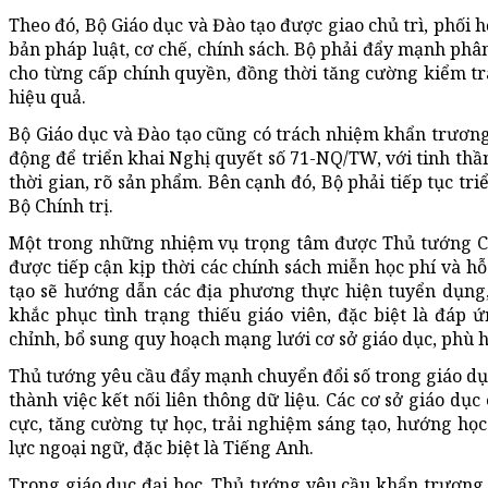
Theo đó, Bộ Giáo dục và Đào tạo được giao chủ trì, phối 
bản pháp luật, cơ chế, chính sách. Bộ phải đẩy mạnh phâ
cho từng cấp chính quyền, đồng thời tăng cường kiểm tra
hiệu quả.
Bộ Giáo dục và Đào tạo cũng có trách nhiệm khẩn trươn
động để triển khai Nghị quyết số 71-NQ/TW, với tinh thần 
thời gian, rõ sản phẩm. Bên cạnh đó, Bộ phải tiếp tục t
Bộ Chính trị.
Một trong những nhiệm vụ trọng tâm được Thủ tướng C
được tiếp cận kịp thời các chính sách miễn học phí và h
tạo sẽ hướng dẫn các địa phương thực hiện tuyển dụng, 
khắc phục tình trạng thiếu giáo viên, đặc biệt là đáp 
chỉnh, bổ sung quy hoạch mạng lưới cơ sở giáo dục, phù h
Thủ tướng yêu cầu đẩy mạnh chuyển đổi số trong giáo dục 
thành việc kết nối liên thông dữ liệu. Các cơ sở giáo d
cực, tăng cường tự học, trải nghiệm sáng tạo, hướng học
lực ngoại ngữ, đặc biệt là Tiếng Anh.
Trong giáo dục đại học, Thủ tướng yêu cầu khẩn trương x