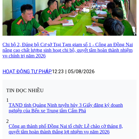
Chi bộ 2, Đảng bộ Cơ sở Trại Tạm giam số 1 - Công an Đồng Nai
nâng cao chất lượng sinh hoạt chi bộ, quyết tâm hoàn thành nhiệm
vụ chính trị năm 2026
HOẠT ĐỘNG TƯ PHÁP
12:23
|
05/08/2026
TIN ĐỌC NHIỀU
1
TAND tỉnh Quảng Ninh tuyên hủy 3 Giấy đăng ký doanh
nghiệp của Bến xe Trung tâm Cẩm Phả
2
Công an thành phố Đồng Nai tổ chức Lễ chào cờ tháng 8,
quyết tâm hoàn thành thắng lợi nhiệm vụ năm 2026