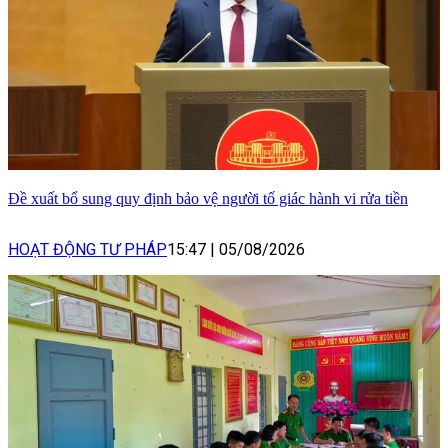
Đề xuất bổ sung quy định bảo vệ người tố giác hành vi rửa tiền
HOẠT ĐỘNG TƯ PHÁP
15:47
|
05/08/2026