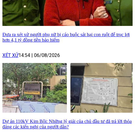
Đưa ra xét xử người phụ nữ bị cáo buộc sát hại con ruột để trục lợi
hơn 4,1 tỷ đồng tiền bảo hiểm
XÉT XỬ
14:54
|
06/08/2026
Dự án 110kV Kim Bôi: Những lý giải của chủ đầu tư đã trả lời thỏa
đáng các kiến nghị của người dân?