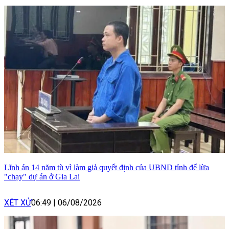
Lĩnh án 14 năm tù vì làm giả quyết định của UBND tỉnh để lừa
"chạy" dự án ở Gia Lai
XÉT XỬ
06:49
|
06/08/2026