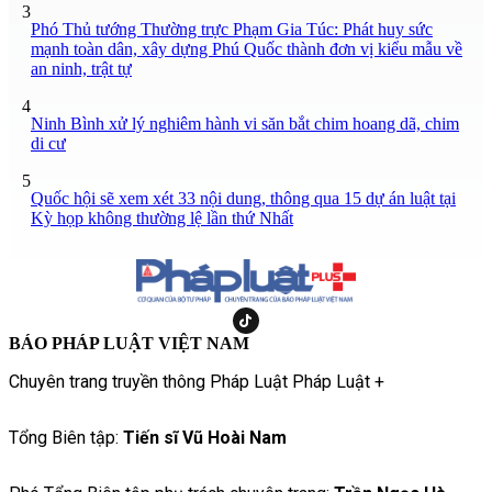
3
Phó Thủ tướng Thường trực Phạm Gia Túc: Phát huy sức
mạnh toàn dân, xây dựng Phú Quốc thành đơn vị kiểu mẫu về
an ninh, trật tự
4
Ninh Bình xử lý nghiêm hành vi săn bắt chim hoang dã, chim
di cư
5
Quốc hội sẽ xem xét 33 nội dung, thông qua 15 dự án luật tại
Kỳ họp không thường lệ lần thứ Nhất
BÁO PHÁP LUẬT VIỆT NAM
Chuyên trang truyền thông Pháp Luật Pháp Luật +
Tổng Biên tập:
Tiến sĩ Vũ Hoài Nam