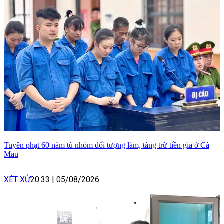
Tuyên phạt 60 năm tù nhóm đối tượng làm, tàng trữ tiền giả ở Cà
Mau
XÉT XỬ
20:33
|
05/08/2026