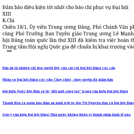
Đảm bảo điều kiện tốt nhất cho báo chí phục vụ Đại hội
XIII
K.Chi
Chiều 18/1, Ủy viên Trung ương Đảng, Phó Chánh Văn
cùng Phó Trưởng Ban Tuyên giáo Trung ương Lê Mạnh 
hội Đảng toàn quốc lần thứ XIII đã kiểm tra việc hoàn t
Trung tâm Hội nghị Quốc gia để chuẩn bị khai trương vào
Dấu ấn từ những chỉ đạo quyết liệt, sâu sát với Đại hội Đảng các cấp
Nhân sự Đại hội Đảng các cấp: Chạy chức, chạy quyền đã giảm hẳn
Đại biểu Quốc hội đếm số từ “đổi mới sáng tạo” trong văn kiện Đại hội Đảng
Thanh Hóa ra quân bảo đảm an ninh trật tự dịp Tết Nguyên đán và Đại hội Đản
Góp ý văn kiện Đại hội Đảng: Nhà nước không thiên vị thành phần kinh tế nào