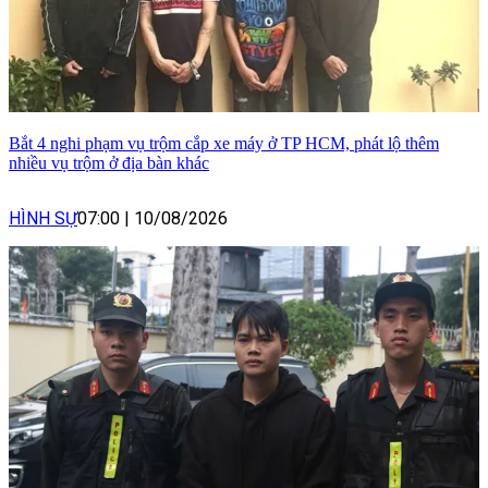
Bắt 4 nghi phạm vụ trộm cắp xe máy ở TP HCM, phát lộ thêm
nhiều vụ trộm ở địa bàn khác
HÌNH SỰ
07:00
|
10/08/2026