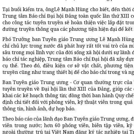
Tại buổi kiểm tra, ôngLê Mạnh Hùng cho biết, đến thời đ
Trung tâm Báo chí Đại hội Đảng toàn quốc lần thứ XIII c
cho công tác tuyên truyền sẽ hoàn thiện việc lắp đặt tr
đường truyền thông qua các phương tiện hiện đại để kết n
Phó Trưởng ban Tuyên giáo Trung ương Lê Mạnh Hùng ch
chí chủ lực trong nước đã phát huy rất tốt vai trò của 
sâu trong mọi lĩnh vực của đời sống xã hội dưới sự lãnh
báo chí tác nghiệp, Trung tâm Báo chí Đại hội đã xây dự
cụ thể. Theo đó, điều kiện cơ sở vật chất, phương tiệ
truyền cũng như trang thiết bị để cho báo chí trong và n
Ban Tuyên giáo Trung ương - Cơ quan thường trực của 
tuyên truyền về Đại hội lần thứ XIII của Đảng, giúp các
khai các kế hoạch thông tin; đồng thời ban hành Quy chế
định chi tiết đối với phóng viên, kỹ thuật viên trong quá
thông tin, hình ảnh, dự họp báo.
Theo báo cáo của lãnh đạo Ban Tuyên giáo Trung ương, đế
viên trong nước; hơn 60 phóng viên, biên tập viên, kỹ
ngoài thường trú tại Việt Nam đăng ký tác nghiệp tại 