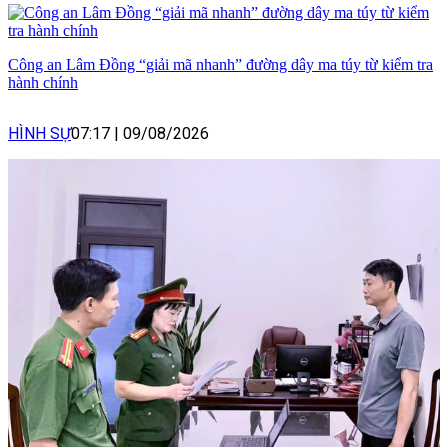
Công an Lâm Đồng “giải mã nhanh” đường dây ma túy từ kiểm tra
hành chính
HÌNH SỰ
07:17
|
09/08/2026