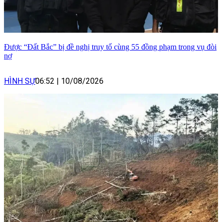
Được “Đất Bắc” bị đề nghị truy tố cùng 55 đồng phạm trong vụ đòi
nợ
HÌNH SỰ
06:52
|
10/08/2026