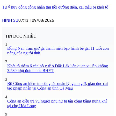
Tự ý huy động công nhân thu hồi đường điện, cai thầu bị khởi tố
HÌNH SỰ
07:13
|
09/08/2026
TIN ĐỌC NHIỀU
1
Đồng Nai: Tạm giữ gã thanh niên bạo hành bé gái 11 tuổi con
riêng của người tình
2
Khởi tố thêm 6 cán bộ y tế ở Đắk Lắk liên quan vụ lập khống
3.539 lượt đơn thuốc BHYT
3
Bộ Công an kiểm tra công tác quản lý, giam giữ, giáo dục cải
tạo phạm nhân tại Công an tỉnh Cà Mau
4
Công an điều tra vụ người phụ nữ bị tấn công bằng hung khí
tại chợ Hòa Long
5