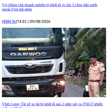
Vợ chồng chủ doanh nghiệp bị khởi tố vì cho 3 công dân nước
ngoài ở lại trái phép
HÌNH SỰ
14:33
|
09/08/2026
Vĩnh Long: Tài xế xe tải bị khởi tố sau 2 năm xảy ra TNGT khiến