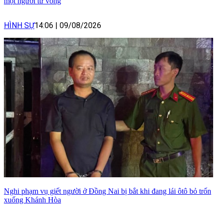
một người tử vong
HÌNH SỰ
14:06
|
09/08/2026
Nghi phạm vụ giết người ở Đồng Nai bị bắt khi đang lái ôtô bỏ trốn
xuống Khánh Hòa