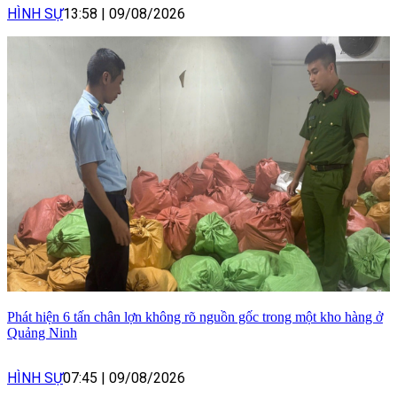
HÌNH SỰ
13:58
|
09/08/2026
Phát hiện 6 tấn chân lợn không rõ nguồn gốc trong một kho hàng ở
Quảng Ninh
HÌNH SỰ
07:45
|
09/08/2026