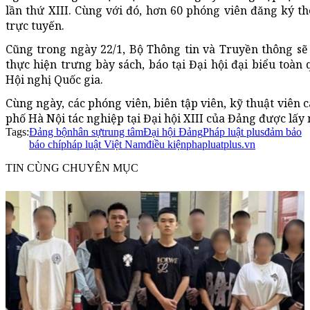
lần thứ XIII. Cùng với đó, hơn 60 phóng viên đăng ký th
trực tuyến.
Cũng trong ngày 22/1, Bộ Thông tin và Truyền thông sẽ c
thực hiện trưng bày sách, báo tại Đại hội đại biểu toàn
Hội nghị Quốc gia.
Cùng ngày, các phóng viên, biên tập viên, kỹ thuật viên
phố Hà Nội tác nghiệp tại Đại hội XIII của Đảng được lấ
Tags:
Đảng bộ
nhân sự
trung tâm
Đại hội Đảng
Pháp luật plus
đảm bảo
báo chí
pháp luật Việt Nam
điều kiện
phapluatplus.vn
TIN CÙNG CHUYÊN MỤC