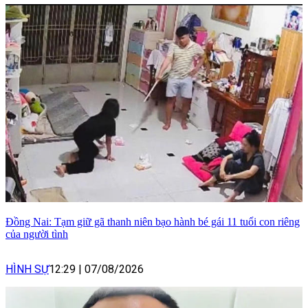
Đồng Nai: Tạm giữ gã thanh niên bạo hành bé gái 11 tuổi con riêng
của người tình
HÌNH SỰ
12:29
|
07/08/2026