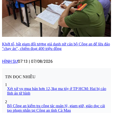
Khởi tố, bắt giam đối tượng giả danh nữ cán bộ Công an để lừa đảo
"chạy án", chiếm đoạt 400 triệu đồng
HÌNH SỰ
07:13
|
07/08/2026
TIN ĐỌC NHIỀU
1
Xét xử vụ mua bán hơn 12,3kg ma túy ở TP HCM: Hai bị cáo
lĩnh án tử hình
2
Bộ Công an kiểm tra công tác quản lý, giam giữ, giáo dục cải
tạo phạm nhân tại Công an tỉnh Cà Mau