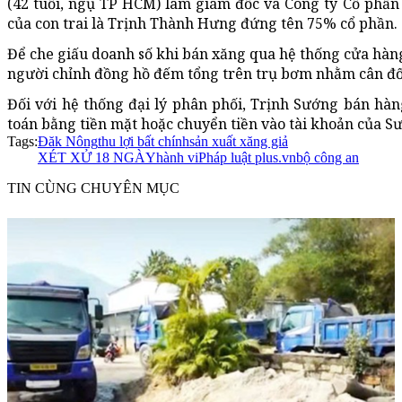
(42 tuổi, ngụ TP HCM) làm giám đốc và Công ty Cổ phầ
của con trai là Trịnh Thành Hưng đứng tên 75% cổ phần.
Để che giấu doanh số khi bán xăng qua hệ thống cửa hàn
người chỉnh đồng hồ đếm tổng trên trụ bơm nhằm cân đối
Đối với hệ thống đại lý phân phối, Trịnh Sướng bán h
toán bằng tiền mặt hoặc chuyển tiền vào tài khoản của S
Tags:
Đăk Nông
thu lợi bất chính
sản xuất xăng giả
XÉT XỬ 18 NGÀY
hành vi
Pháp luật plus.vn
bộ công an
TIN CÙNG CHUYÊN MỤC