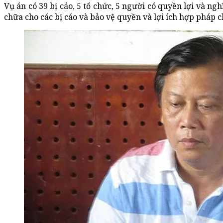
Vụ án có 39 bị cáo, 5 tổ chức, 5 người có quyền lợi và ngh
chữa cho các bị cáo và bảo vệ quyền và lợi ích hợp pháp 