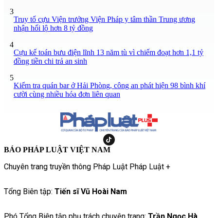
3
Truy tố cựu Viện trưởng Viện Pháp y tâm thần Trung ương
nhận hối lộ hơn 8 tỷ đồng
4
Cựu kế toán bưu điện lĩnh 13 năm tù vì chiếm đoạt hơn 1,1 tỷ
đồng tiền chi trả an sinh
5
Kiểm tra quán bar ở Hải Phòng, công an phát hiện 98 bình khí
cười cùng nhiều hóa đơn liên quan
BÁO PHÁP LUẬT VIỆT NAM
Chuyên trang truyền thông Pháp Luật Pháp Luật +
Tổng Biên tập:
Tiến sĩ Vũ Hoài Nam
Phó Tổng Biên tập phụ trách chuyên trang:
Trần Ngọc Hà