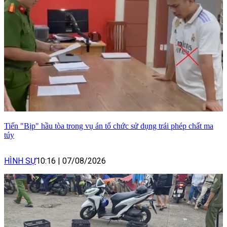
Tiến "Bịp" hầu tòa trong vụ án tổ chức sử dụng trái phép chất ma
túy
HÌNH SỰ
10:16
|
07/08/2026