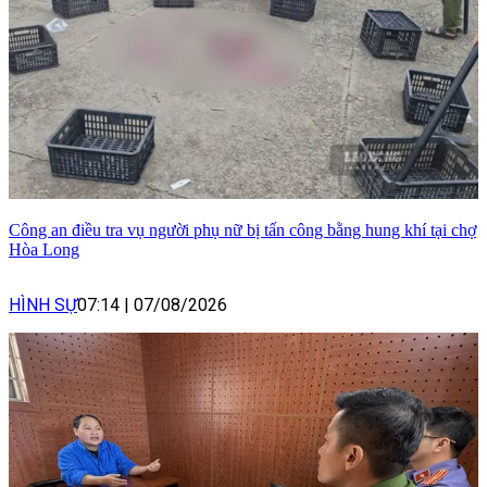
Công an điều tra vụ người phụ nữ bị tấn công bằng hung khí tại chợ
Hòa Long
HÌNH SỰ
07:14
|
07/08/2026