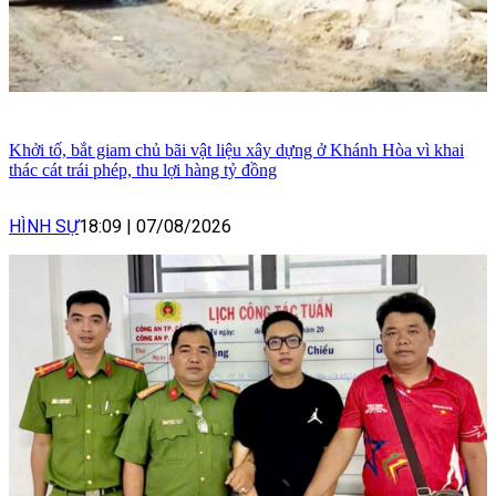
Khởi tố, bắt giam chủ bãi vật liệu xây dựng ở Khánh Hòa vì khai
thác cát trái phép, thu lợi hàng tỷ đồng
HÌNH SỰ
18:09
|
07/08/2026