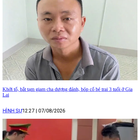
Khởi tố, bắt tạm giam cha dượng đánh, bóp cổ bé trai 3 tuổi ở Gia
Lai
HÌNH SỰ
12:27
|
07/08/2026