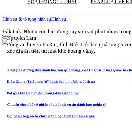
HOẠT ĐỘNG TƯ PHÁP
PHÁP LUẬT VỀ KI
Hình sự & tố tụng hình sự
Hình sự
Đắk Lắk: Nhiều con bạc đang say sưa sát phạt nhau tron
Nguyễn Lâm
Công an huyện Ea Kar, tỉnh Đắk Lắk bắt quả tang 5 co
xóc đĩa ăn tiền tại nhà kho hoang vắng.
Triệt phá đường dây đánh bạc lớn qua mạng, có 11 người Trung Quốc tổ c
Kiên Giang: Triệt xóa "ổ" đánh bạc có cảnh giới từ xa
Bắt quả tang nhiều đối tượng đang đánh bạc
Chuyện chưa kể về phiên tòa xét xử vụ án đánh bạc nghìn tỷ
Đội phó công an tổ chức đánh bạc trong quán cà phê