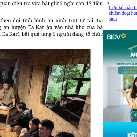
5
quan điều tra vừa bắt giữ 5 nghi can để điều
Cựu kế toán bư
chiếm đoạt hơn
sinh
eo dõi tình hình an ninh trật tự tại địa
ng an huyện Ea Kar ập vào nhà kho của bà
n Ea Kar), bắt quả tang 5 người đang tổ chức