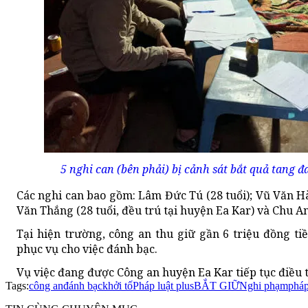
5 nghi can (bên phải) bị cảnh sát bắt quả tang 
Các nghi can bao gồm: Lâm Đức Tú (28 tuổi); Vũ Văn Hà
Văn Thắng (28 tuổi, đều trú tại huyện Ea Kar) và Chu An
Tại hiện trường, công an thu giữ gần 6 triệu đồng ti
phục vụ cho việc đánh bạc.
Vụ việc đang được Công an huyện Ea Kar tiếp tục điều tr
Tags:
công an
đánh bạc
khởi tố
Pháp luật plus
BẮT GIỮ
Nghi phạm
pháp