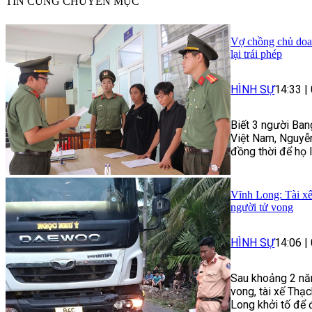
TIN CÙNG CHUYÊN MỤC
Vợ chồng chủ doan
lại trái phép
HÌNH SỰ
14:33
|
Biết 3 người Ban
Việt Nam, Nguyễn
đồng thời để họ 
Vĩnh Long: Tài xế
người tử vong
HÌNH SỰ
14:06
|
Sau khoảng 2 năm
vong, tài xế Thạ
Long khởi tố để 