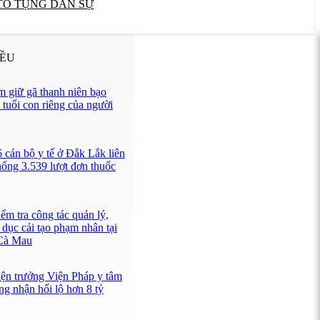
TỐ TỤNG DÂN SỰ
IỀU
 giữ gã thanh niên bạo
 tuổi con riêng của người
 cán bộ y tế ở Đắk Lắk liên
hống 3.539 lượt đơn thuốc
ểm tra công tác quản lý,
 dục cải tạo phạm nhân tại
 Cà Mau
iện trưởng Viện Pháp y tâm
ng nhận hối lộ hơn 8 tỷ