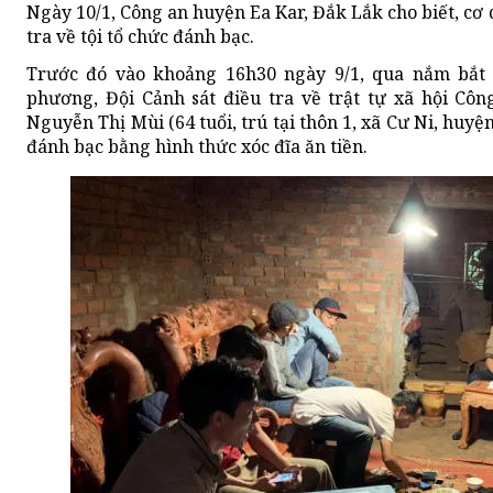
Ngày 10/1, Công an huyện Ea Kar, Đắk Lắk cho biết, cơ 
tra về tội tổ chức đánh bạc.
Trước đó vào khoảng 16h30 ngày 9/1, qua nắm bắt th
phương, Đội Cảnh sát điều tra về trật tự xã hội Cô
Nguyễn Thị Mùi (64 tuổi, trú tại thôn 1, xã Cư Ni, huyệ
đánh bạc bằng hình thức xóc đĩa ăn tiền.