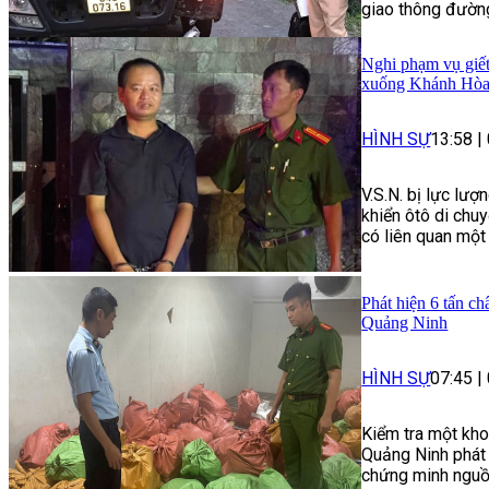
giao thông đườn
Nghi phạm vụ giết
xuống Khánh Hò
HÌNH SỰ
13:58
|
V.S.N. bị lực lượ
khiển ôtô di chu
có liên quan một 
Phát hiện 6 tấn c
Quảng Ninh
HÌNH SỰ
07:45
|
Kiểm tra một kho
Quảng Ninh phát 
chứng minh nguồn