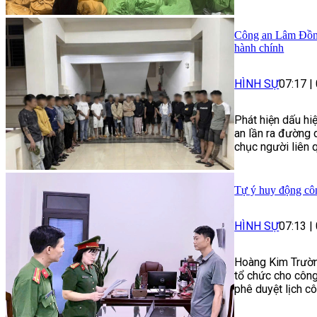
Công an Lâm Đồng
hành chính
HÌNH SỰ
07:17
|
Phát hiện dấu hi
an lần ra đường 
chục người liên q
Tự ý huy động côn
HÌNH SỰ
07:13
|
Hoàng Kim Trường 
tổ chức cho công
phê duyệt lịch c