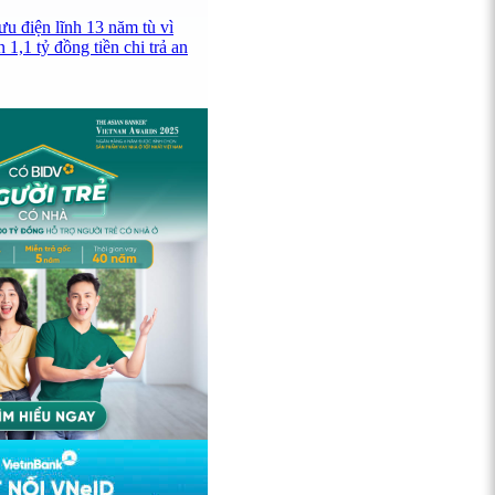
u điện lĩnh 13 năm tù vì
 1,1 tỷ đồng tiền chi trả an