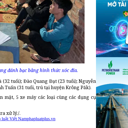
đang đánh bạc bằng hình thức xóc đĩa.
 (32 tuổi); Đào Quang Đạt (23 tuổi); Nguyễn
h Tuấn (31 tuổi, trú tại huyện Krông Păk).
ền mặt, 5 xe máy các loại cùng các dụng cụ
a xử lý./.
 luật Việt Nam
phapluatplus.vn