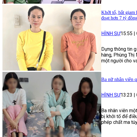
Khởi tố, bắt giam
đoạt hơn 7 tỷ đồn
HÌNH SỰ
15:55
|
Dựng thông tin g
hàng, Phùng Thị 
một người cho va
Ba nữ nhân viên q
HÌNH SỰ
13:23
|
Ba nhân viên một
bị khởi tố để điề
phép chất ma túy