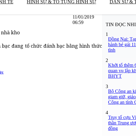
NH TẾ
HÌNH SỰ & TỐ TỤNG HÌNH SỰ
DÂN SỰ & 
11/01/2019
06:59
TIN ĐỌC NH
g nhà kho
1
Đồng Nai: Tạm
hành bé gái 11
n bạc đang tổ chức đánh bạc bằng hình thức
tình
2
Khởi tố thêm 6
quan vụ lập k
hức
BHYT
3
Bộ Công an ki
giam giữ, giáo
Công an tỉnh
4
Truy tố cựu V
thần Trung ươ
đồng