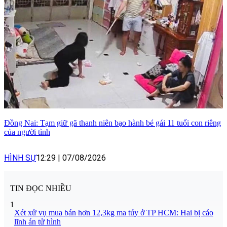
Đồng Nai: Tạm giữ gã thanh niên bạo hành bé gái 11 tuổi con riêng
của người tình
HÌNH SỰ
12:29
|
07/08/2026
TIN ĐỌC NHIỀU
1
Xét xử vụ mua bán hơn 12,3kg ma túy ở TP HCM: Hai bị cáo
lĩnh án tử hình