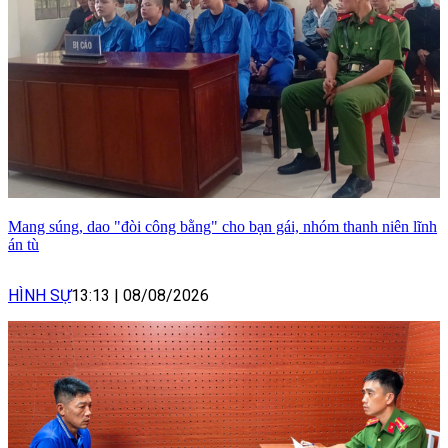
Mang súng, dao "đòi công bằng" cho bạn gái, nhóm thanh niên lĩnh
án tù
HÌNH SỰ
13:13
|
08/08/2026