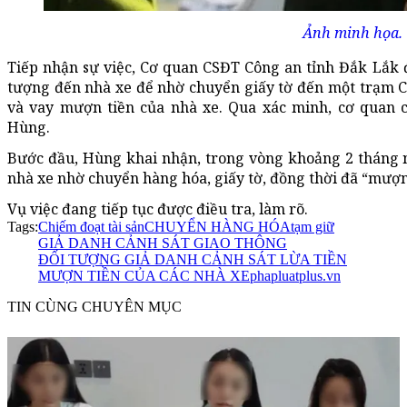
Ảnh minh họa.
Tiếp nhận sự việc, Cơ quan CSĐT Công an tỉnh Đắk Lắk đ
tượng đến nhà xe để nhờ chuyển giấy tờ đến một trạm CSG
và vay mượn tiền của nhà xe. Qua xác minh, cơ quan 
Hùng.
Bước đầu, Hùng khai nhận, trong vòng khoảng 2 tháng n
nhà xe nhờ chuyển hàng hóa, giấy tờ, đồng thời đã “mượn”
Vụ việc đang tiếp tục được điều tra, làm rõ.
Tags:
Chiếm đoạt tài sản
CHUYỂN HÀNG HÓA
tạm giữ
GIẢ DANH CẢNH SÁT GIAO THÔNG
ĐỐI TƯỢNG GIẢ DANH CẢNH SÁT LỪA TIỀN
MƯỢN TIỀN CỦA CÁC NHÀ XE
phapluatplus.vn
TIN CÙNG CHUYÊN MỤC