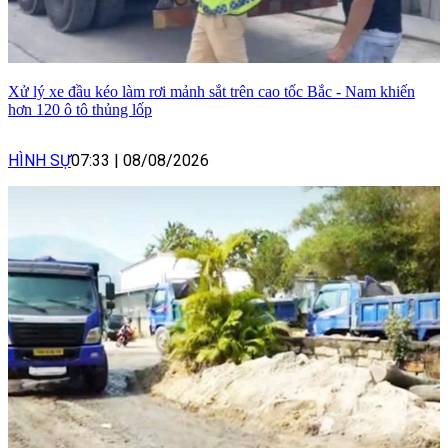
Xử lý xe đầu kéo làm rơi mảnh sắt trên cao tốc Bắc - Nam khiến
hơn 120 ô tô thủng lốp
HÌNH SỰ
07:33
|
08/08/2026