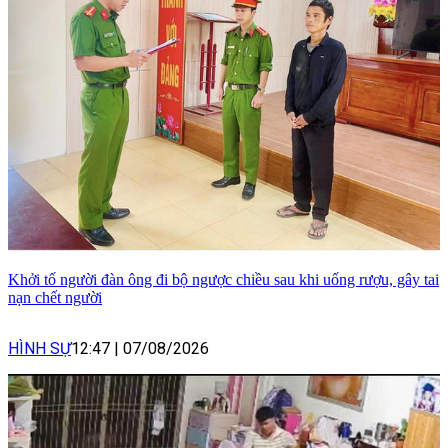
Khởi tố người đàn ông đi bộ ngược chiều sau khi uống rượu, gây tai
nạn chết người
HÌNH SỰ
12:47
|
07/08/2026