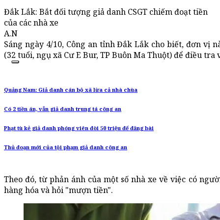
Đắk Lắk: Bắt đối tượng giả danh CSGT chiếm đoạt tiền
của các nhà xe
A.N
Sáng ngày 4/10, Công an tỉnh Đắk Lắk cho biết, đơn vị
(32 tuổi, ngụ xã Cư E Bur, TP Buôn Ma Thuột) để điều tra 
Quảng Nam: Giả danh cán bộ xã lừa cả nhà chùa
Có 2 tiền án, vẫn giả danh trung tá công an
Phạt tù kẻ giả danh phóng viên đòi 50 triệu để đăng bài
Thủ đoạn mới của tội phạm giả danh công an
Theo đó, từ phản ánh của một số nhà xe về việc có người
hàng hóa và hỏi "mượn tiền".