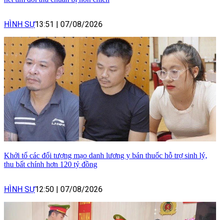
HÌNH SỰ
13:51
|
07/08/2026
Khởi tố các đối tượng mạo danh lương y bán thuốc hỗ trợ sinh lý,
thu bất chính hơn 120 tỷ đồng
HÌNH SỰ
12:50
|
07/08/2026