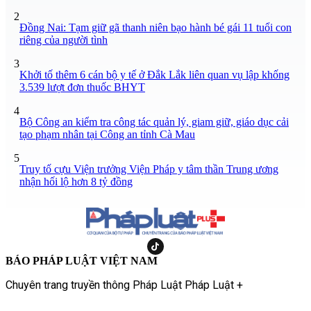
2
Đồng Nai: Tạm giữ gã thanh niên bạo hành bé gái 11 tuổi con
riêng của người tình
3
Khởi tố thêm 6 cán bộ y tế ở Đắk Lắk liên quan vụ lập khống
3.539 lượt đơn thuốc BHYT
4
Bộ Công an kiểm tra công tác quản lý, giam giữ, giáo dục cải
tạo phạm nhân tại Công an tỉnh Cà Mau
5
Truy tố cựu Viện trưởng Viện Pháp y tâm thần Trung ương
nhận hối lộ hơn 8 tỷ đồng
BÁO PHÁP LUẬT VIỆT NAM
Chuyên trang truyền thông Pháp Luật Pháp Luật +