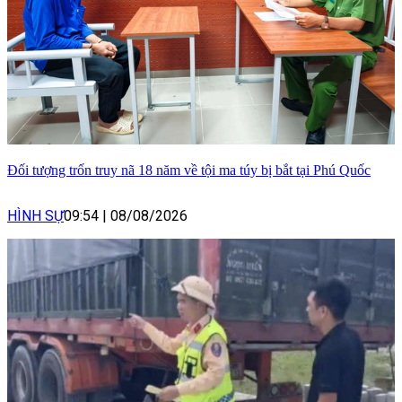
Đối tượng trốn truy nã 18 năm về tội ma túy bị bắt tại Phú Quốc
HÌNH SỰ
09:54
|
08/08/2026