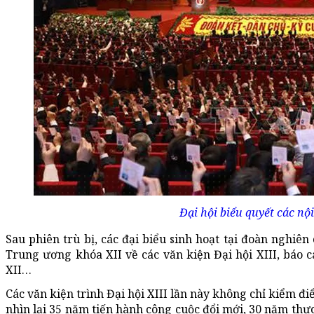
Đại hội biểu quyết các nội
Sau phiên trù bị, các đại biểu sinh hoạt tại đoàn nghiên
Trung ương khóa XII về các văn kiện Đại hội XIII, báo 
XII…
Các văn kiện trình Đại hội XIII lần này không chỉ kiểm đ
nhìn lại 35 năm tiến hành công cuộc đổi mới, 30 năm thự