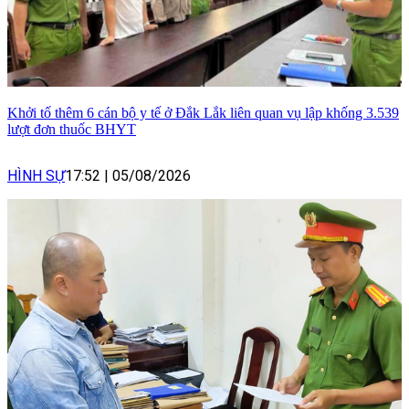
Khởi tố thêm 6 cán bộ y tế ở Đắk Lắk liên quan vụ lập khống 3.539
lượt đơn thuốc BHYT
HÌNH SỰ
17:52
|
05/08/2026