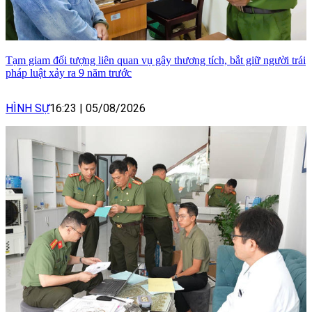
Tạm giam đối tượng liên quan vụ gây thương tích, bắt giữ người trái
pháp luật xảy ra 9 năm trước
HÌNH SỰ
16:23
|
05/08/2026