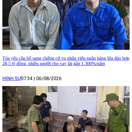
Tòa yêu cầu bổ sung chứng cứ vụ nhân viên ngân hàng lừa đảo hơn
28,5 tỷ đồng, nhiều người cho vay lãi gần 1.300%/năm
HÌNH SỰ
07:34
|
06/08/2026