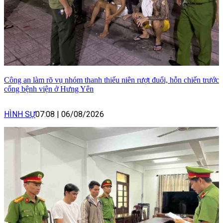
Công an làm rõ vụ nhóm thanh thiếu niên rượt đuổi, hỗn chiến trước
cổng bệnh viện ở Hưng Yên
HÌNH SỰ
07:08
|
06/08/2026