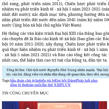
(bổ sung, phát triển năm 2011), Chiến lược phát triển
nhiệm vụ phát triển kinh tế - xã hội 5 năm 2021-2025 (
nhất đất nước); xác định mục tiêu, phương hướng đến 
nhìn phát triển đất nước đến năm 2045 (năm kỷ niệm 10
nước Cộng hòa xã hội chủ nghĩa Việt Nam).
Hệ thống các văn kiện trình Đại hội XIII của Đảng bao gồm
cáo chuyên đề là Báo cáo kinh tế-xã hội (bao gồm các Báo 
hội 10 năm 2011-2020, xây dựng Chiến lược phát triển k
quả thực hiện nhiệm vụ phát triển kinh tế - xã hội 5 nă
- xã hội 5 năm 2021-2025) và Báo cáo tổng kết công tác
nhất cao, thể hiện tầm cao trí tuệ của Đảng ta, dân tộc ta.
Tổng Bí thư, Chủ tịch nước Nguyễn Phú Trọng nhấn mạnh, "Đại hội XI
tộc, cán bộ, đảng viên và nhân dân đang rất quan tâm, theo dõi, mong
Tags:
bầu đoàn chủ tịch
phiên trù bị
Đại hội Đảng
Pháp luật plus
tổng bí thư
toàn quốc
lần thứ XIII
PLVN
TIN CÙNG CHUYÊN MỤC