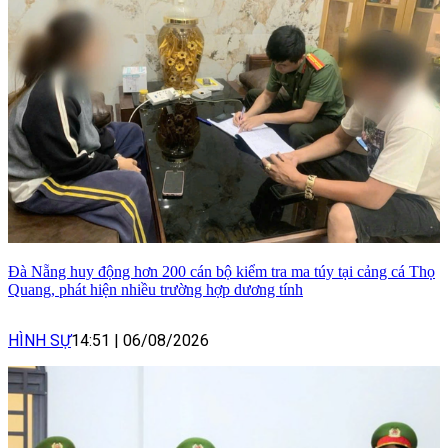
Đà Nẵng huy động hơn 200 cán bộ kiểm tra ma túy tại cảng cá Thọ
Quang, phát hiện nhiều trường hợp dương tính
HÌNH SỰ
14:51
|
06/08/2026