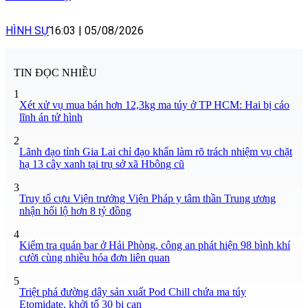
HÌNH SỰ
16:03
|
05/08/2026
TIN ĐỌC NHIỀU
1
Xét xử vụ mua bán hơn 12,3kg ma túy ở TP HCM: Hai bị cáo
lĩnh án tử hình
2
Lãnh đạo tỉnh Gia Lai chỉ đạo khẩn làm rõ trách nhiệm vụ chặt
hạ 13 cây xanh tại trụ sở xã Hbông cũ
3
Truy tố cựu Viện trưởng Viện Pháp y tâm thần Trung ương
nhận hối lộ hơn 8 tỷ đồng
4
Kiểm tra quán bar ở Hải Phòng, công an phát hiện 98 bình khí
cười cùng nhiều hóa đơn liên quan
5
Triệt phá đường dây sản xuất Pod Chill chứa ma túy
Etomidate, khởi tố 30 bị can