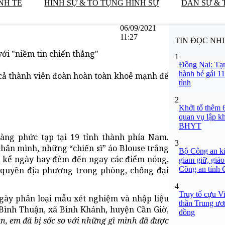
NH TẾ
HÌNH SỰ & TỐ TỤNG HÌNH SỰ
DÂN SỰ & 
06/09/2021
11:27
TIN ĐỌC NH
ới "niềm tin chiến thắng"
1
Đồng Nai: Tạm
hành bé gái 11
 cả thành viên đoàn hoàn toàn khoẻ mạnh để
tình
2
Khởi tố thêm 6
quan vụ lập k
BHYT
àng phức tạp tại 19 tỉnh thành phía Nam.
3
thân mình, những “chiến sĩ” áo Blouse trắng
Bộ Công an ki
t kể ngày hay đêm đến ngay các điểm nóng,
giam giữ, giáo
Công an tỉnh
h quyền địa phương trong phòng, chống đại
4
Truy tố cựu V
gày phân loại mẫu xét nghiệm và nhập liệu
thần Trung ươ
 Bình Thuận, xã Bình Khánh, huyện Cần Giờ,
đồng
ận, em đã bị sốc so với những gì mình đã được