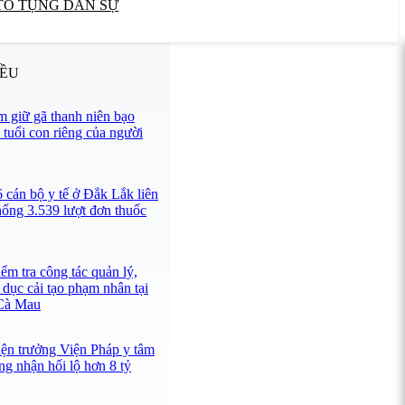
TỐ TỤNG DÂN SỰ
IỀU
 giữ gã thanh niên bạo
 tuổi con riêng của người
 cán bộ y tế ở Đắk Lắk liên
hống 3.539 lượt đơn thuốc
ểm tra công tác quản lý,
 dục cải tạo phạm nhân tại
 Cà Mau
iện trưởng Viện Pháp y tâm
ng nhận hối lộ hơn 8 tỷ