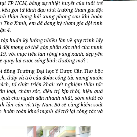
tại TP HCM, bằng sự nhiệt huyết của tuổi trẻ
 kêu gọi từ lãnh đạo nhà trường tham gia đội
tinh thần hăng hái xung phong sau khi hoàn
n Thơ Xanh, em đã đăng ký tham gia đội tình
ận 4.
 tập huấn kỹ lưỡng nhiều lần về quy trình lấy
ả đội mong có thể góp phần sức nhỏ của mình
19, với mục tiêu lan rộng vùng xanh, dẹp yên
ẽ quay lại cuộc sống bình thường mới”.
ội đồng Trường Đại học Y Dược Cần Thơ bộc
ch, thầy và trò của đoàn công tác mong muốn
ách, tổ chức triển khai: xét nghiệm thần tốc
n loại, chăm sóc, điều trị kịp thời, hiệu quả
u quả cho người dân nhanh nhất, sớm nhất có
ỉnh lân cận và Tây Nam Bộ sẽ cùng kiểm soát
n hoàn toàn khoẻ mạnh để trở lại công tác và