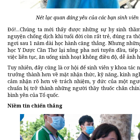
Nét lạc quan đáng yêu của các bạn sinh viê
Đó!...Chúng ta mới thấy được những sự hy sinh thầm
nguyện chống dịch khi tuổi đời còn rất trẻ, đúng ra th
ngơi sau 1 năm dài học hành căng thẳng. Nhưng những
học Y Dược Cần Thơ lại xông pha nơi tuyến đầu, tiếp 
việc liên tục, ăn uống sinh hoạt không điều độ, dễ ảnh
Tuy nhiên, đây cũng là cơ hội để sinh viên y khoa tác 
trưởng thành hơn về mặt nhận thức, kỹ năng, kinh ngh
cảm nhận rõ hơn về trách nhiệm, y đức của một người
chuẩn bị trở thành những người thầy thuốc chân chính
bình yên của Tổ quốc.
Niềm tin chiến thắng