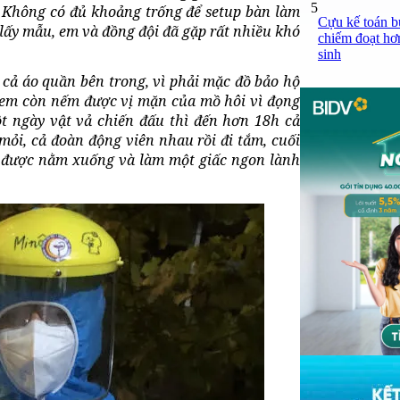
5
a. Không có đủ khoảng trống để setup bàn làm
Cựu kế toán bư
 lấy mẫu, em và đồng đội đã gặp rất nhiều khó
chiếm đoạt hơn
sinh
 cả áo quần bên trong, vì phải mặc đồ bảo hộ
 em còn nếm được vị mặn của mồ hôi vì đọng
t ngày vật vả chiến đấu thì đến hơn 18h cả
mỏi, cả đoàn động viên nhau rồi đi tắm, cuối
ần được nằm xuống và làm một giấc ngon lành