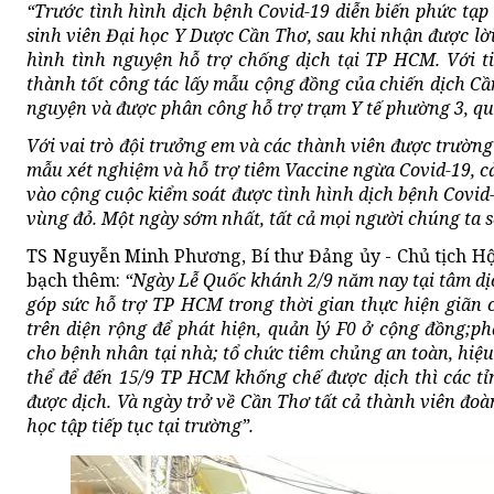
“Trước tình hình dịch bệnh Covid-19 diễn biến phức tạp 
sinh viên Đại học Y Dược Cần Thơ, sau khi nhận được lời
hình tình nguyện hỗ trợ chống dịch tại TP HCM. Với 
thành tốt công tác lấy mẫu cộng đồng của chiến dịch Cầ
nguyện và được phân công hỗ trợ trạm Y tế phường 3, qu
V
ới vai trò đội trưởng em và các thành viên được trường
mẫu xét nghiệm và hỗ trợ tiêm Vaccine ngừa Covid-19, c
vào cộng cuộc kiểm soát được tình hình dịch bệnh Covid-
vùng đỏ. Một ngày sớm nhất, tất cả mọi người chúng ta s
TS Nguyễn Minh Phương, Bí thư Đảng ủy - Chủ tịch H
bạch thêm:
“Ngày Lễ Quốc khánh 2/9 năm nay tại tâm dị
góp sức hỗ trợ TP HCM trong thời gian thực hiện giãn c
trên diện rộng để phát hiện, quản lý F0 ở cộng đồng;phâ
cho bệnh nhân tại nhà; tổ chức tiêm chủng an toàn, hiệ
thể để đến 15/9 TP HCM khống chế được dịch thì các t
được dịch. Và ngày trở về Cần Thơ tất cả thành viên đoà
học tập tiếp tục tại trường”.