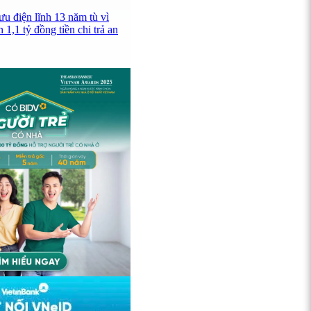
u điện lĩnh 13 năm tù vì
 1,1 tỷ đồng tiền chi trả an