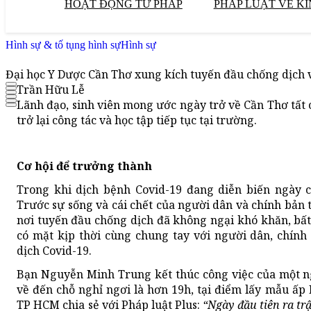
HOẠT ĐỘNG TƯ PHÁP
PHÁP LUẬT VỀ KI
Hình sự & tố tụng hình sự
Hình sự
Đại học Y Dược Cần Thơ xung kích tuyến đầu chống dịch v
Trần Hữu Lễ
Lãnh đạo, sinh viên mong ước ngày trở về Cần Thơ tất
trở lại công tác và học tập tiếp tục tại trường.
Cơ hội để trưởng thành
Trong khi dịch bệnh Covid-19 đang diễn biến ngày c
Trước sự sống và cái chết của người dân và chính bản 
nơi tuyến đầu chống dịch đã không ngại khó khăn, bấ
có mặt kịp thời cùng chung tay với người dân, chín
dịch Covid-19.
Bạn Nguyễn Minh Trung kết thúc công việc của một n
về đến chỗ nghỉ ngơi là hơn 19h, tại điểm lấy mẫu ấp
TP HCM chia sẻ với Pháp luật Plus:
“
Ngày đầu tiên ra tr