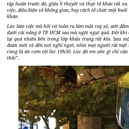
tập huấn trước đó, giữa lí thuyết và thực tế khác rất x
việc, điều kiện về không gian, hay cách tổ chức một buổi
khăn.
Lúc làm việc mồ hôi cứ tuôn ra làm mắt cay xè, ướt đẫm
dưới cái nắng ở TP HCM sao mà ngột ngạt quá. Đôi khi
lại quá nhiều bên trong lớp khẩu trang rất kín
.
Sau mộ
đoàn mới về đến nơi nghỉ ngơi, nhìn mọi người rất mệt 
cùng là ăn cơm tối lúc 19h30. Lúc đó em ước gì chỉ c
thôi”.