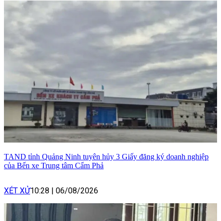
TAND tỉnh Quảng Ninh tuyên hủy 3 Giấy đăng ký doanh nghiệp
của Bến xe Trung tâm Cẩm Phả
XÉT XỬ
10:28
|
06/08/2026