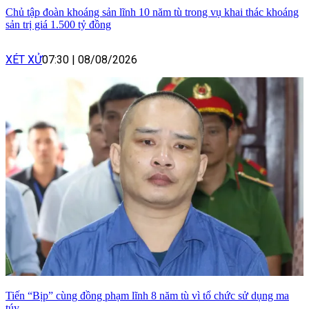
Chủ tập đoàn khoáng sản lĩnh 10 năm tù trong vụ khai thác khoáng
sản trị giá 1.500 tỷ đồng
XÉT XỬ
07:30
|
08/08/2026
Tiến “Bịp” cùng đồng phạm lĩnh 8 năm tù vì tổ chức sử dụng ma
túy