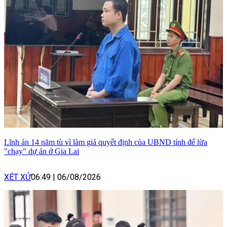
Lĩnh án 14 năm tù vì làm giả quyết định của UBND tỉnh để lừa
"chạy" dự án ở Gia Lai
XÉT XỬ
06:49
|
06/08/2026