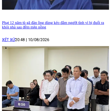
Phạt 12 năm tù gã đàn ông dùng kéo đâm người tình vì bị đuổi ra
khỏi nhà sau đêm mặn nồng
XÉT XỬ
20:48
|
10/08/2026