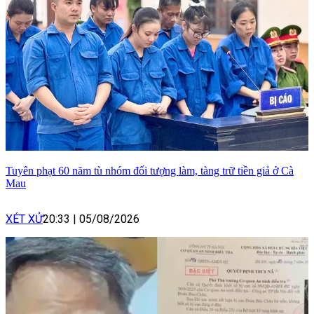
Tuyên phạt 60 năm tù nhóm đối tượng làm, tàng trữ tiền giả ở Cà
Mau
XÉT XỬ
20:33
|
05/08/2026