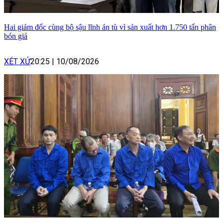
Hai giám đốc cùng bộ sậu lĩnh án tù vì sản xuất hơn 1.750 tấn phân
bón giả
XÉT XỬ
20:25
|
10/08/2026