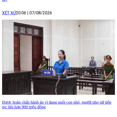
XÉT XỬ
20:06
|
07/08/2026
Được hoãn chấp hành án vì đang nuôi con nhỏ, người phụ nữ tiếp
tục lừa hơn 900 triệu đồng