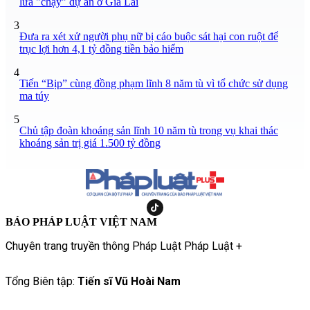
lừa "chạy" dự án ở Gia Lai
3
Đưa ra xét xử người phụ nữ bị cáo buộc sát hại con ruột để
trục lợi hơn 4,1 tỷ đồng tiền bảo hiểm
4
Tiến “Bịp” cùng đồng phạm lĩnh 8 năm tù vì tổ chức sử dụng
ma túy
5
Chủ tập đoàn khoáng sản lĩnh 10 năm tù trong vụ khai thác
khoáng sản trị giá 1.500 tỷ đồng
BÁO PHÁP LUẬT VIỆT NAM
Chuyên trang truyền thông Pháp Luật Pháp Luật +
Tổng Biên tập:
Tiến sĩ Vũ Hoài Nam