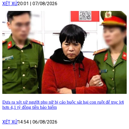
XÉT XỬ
20:01
|
07/08/2026
Đưa ra xét xử người phụ nữ bị cáo buộc sát hại con ruột để trục lợi
hơn 4,1 tỷ đồng tiền bảo hiểm
XÉT XỬ
14:54
|
06/08/2026