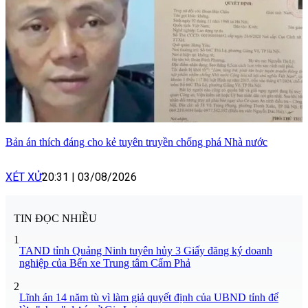
Bản án thích đáng cho kẻ tuyên truyền chống phá Nhà nước
XÉT XỬ
20:31
|
03/08/2026
TIN ĐỌC NHIỀU
1
TAND tỉnh Quảng Ninh tuyên hủy 3 Giấy đăng ký doanh
nghiệp của Bến xe Trung tâm Cẩm Phả
2
Lĩnh án 14 năm tù vì làm giả quyết định của UBND tỉnh để