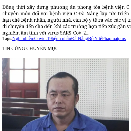
Đồng thời xây dựng phương án phong tỏa bệnh viện C 
chuyên môn đối với bệnh viện C Đà Nẵng lập tức triển 
hạn chế bệnh nhân, người nhà, cán bộ y tế ra vào các vị 
di chuyển đến cho đến khi các trường hợp tiếp xúc gần v
nghiệm âm tính với virus SARS-CoV-2...
Tags:
Nghi nhiễm
Covid-19
bệnh nhân
Đà Nẵng
Bộ Y tế
Phapluatplus
TIN CÙNG CHUYÊN MỤC