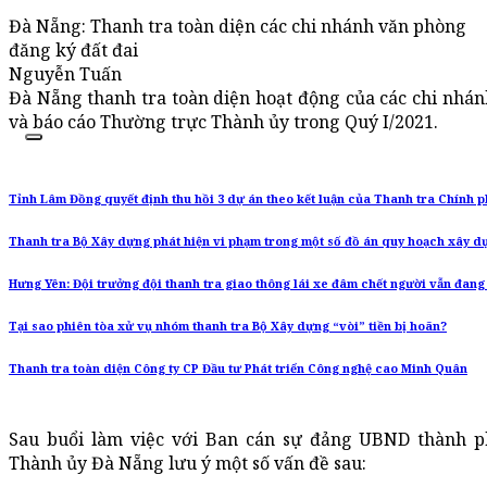
Đà Nẵng: Thanh tra toàn diện các chi nhánh văn phòng
đăng ký đất đai
Nguyễn Tuấn
Đà Nẵng thanh tra toàn diện hoạt động của các chi nhán
và báo cáo Thường trực Thành ủy trong Quý I/2021.
Tỉnh Lâm Đồng quyết định thu hồi 3 dự án theo kết luận của Thanh tra Chính 
Thanh tra Bộ Xây dựng phát hiện vi phạm trong một số đồ án quy hoạch xây dự
Hưng Yên: Đội trưởng đội thanh tra giao thông lái xe đâm chết người vẫn đang
Tại sao phiên tòa xử vụ nhóm thanh tra Bộ Xây dựng “vòi” tiền bị hoãn?
Thanh tra toàn diện Công ty CP Đầu tư Phát triển Công nghệ cao Minh Quân
Sau buổi làm việc với Ban cán sự đảng UBND thành p
Thành ủy Đà Nẵng lưu ý một số vấn đề sau: