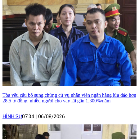
Tòa yêu cầu bổ sung chứng cứ vụ nhân viên ngân hàng lừa đảo hơn
28,5 tỷ đồng, nhiều người cho vay lãi gần 1.300%/năm
HÌNH SỰ
07:34
|
06/08/2026