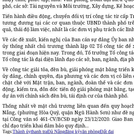
phố, các sở: Tài nguyên và Môi trường, Xây dựng, Kế hoạc
Tiến hành điều động, chuyển đổi vị trí công tác từ cấp
tương đương tại các cơ quan thuộc UBND thành phố trên
quả, thái độ làm việc, nhất là các đơn vị phụ trách các lĩn
Về các đề xuất, kiến nghị của Ban cán sự đảng Ủy ban 
ủy thống nhất chủ trương thành lập 02 Tổ công tác để 
trong giai đoạn hiện nay. Trong đó, Tổ trưởng Tổ công t
Tổ công tác là đại diện lãnh đạo các sở, ban, ngành, địa 
Về công tác giải tỏa, đền bù, giải phóng mặt bằng triển 
ủy đảng, chính quyền, địa phương và các đơn vị có liên q
chặt chẽ với Mặt trận, ban, ngành, đoàn thể và các đơn 
động, kiểm tra, đôn đốc tiến độ giải phóng mặt bằng, 
dự án với chính sách đền bù, tái định cư của thành phố.
Thống nhất về mặt chủ trương liên quan đến quy hoạch 
Nẵng, (phường Hòa Quý, quận Ngũ Hành Sơn) như đề n
tại Công văn số 461-CV/BCSĐ ngày 23/12/2020. Giao Ba
chỉ đạo triển khai đảm bảo quy định...
Tags:
Thành ủy
thanh tra
Đà Nẵng
đăng ký
văn phòng
Đất đai