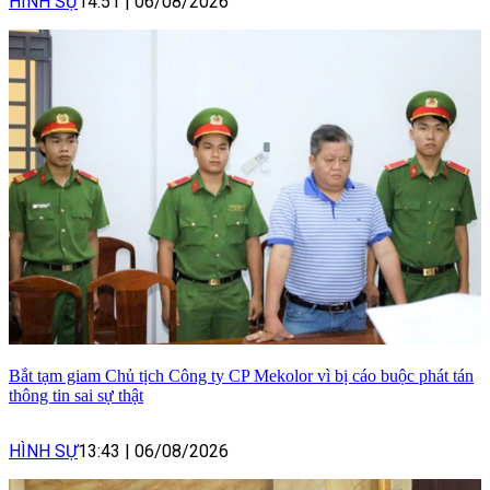
HÌNH SỰ
14:51
|
06/08/2026
Bắt tạm giam Chủ tịch Công ty CP Mekolor vì bị cáo buộc phát tán
thông tin sai sự thật
HÌNH SỰ
13:43
|
06/08/2026