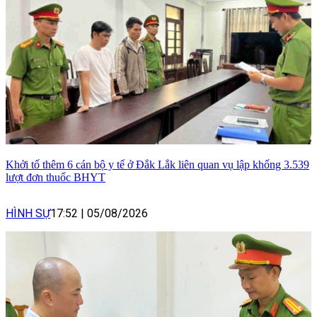
Khởi tố thêm 6 cán bộ y tế ở Đắk Lắk liên quan vụ lập khống 3.539
lượt đơn thuốc BHYT
HÌNH SỰ
17:52
|
05/08/2026