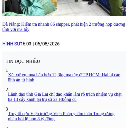
Đà Nẵng: Kiểm tra nhanh 86 shipper, phát hiện 2 trường hợp dương
tính với ma túy
HÌNH SỰ
16:03
|
05/08/2026
TIN ĐỌC NHIỀU
1
Xét xử vụ mua bán hơn 12,3kg ma túy ở TP HCM: Hai bị cáo
lĩnh án tử hình
2
Lãnh đạo tỉnh Gia Lai chỉ đạo khẩn làm rõ trách nhiệm vụ chặt
hạ 13 cây xanh tại trụ sở xã Hbông cũ
3
Truy tố cựu Viện trưởng Viện Pháp y tâm thần Trung ương
nhận hối lộ hơn 8 tỷ đồng