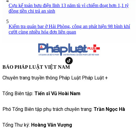
4
Cựu kế toán bưu điện lĩnh 13 năm tù vì chiếm đoạt hơn 1,1 tỷ
đồng tiền chi trả an sinh
5
Kiểm tra quán bar ở Hải Phòng, công an phát hiện 98 bình khí
cười cùng nhiều hóa đơn liên quan
BÁO PHÁP LUẬT VIỆT NAM
Chuyên trang truyền thông Pháp Luật Pháp Luật +
Tổng Biên tập:
Tiến sĩ Vũ Hoài Nam
Phó Tổng Biên tập phụ trách chuyên trang:
Trần Ngọc Hà
Tổng Thư ký:
Hoàng Văn Vượng