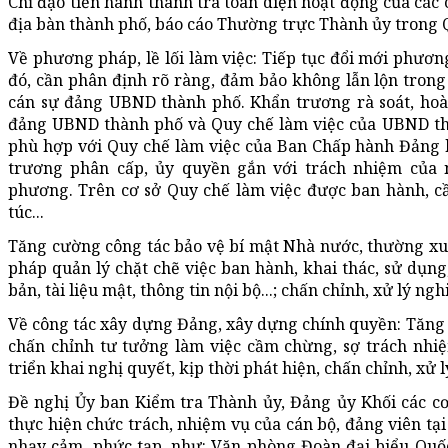
Chỉ đạo tiến hành thanh tra toàn diện hoạt động của các
địa bàn thành phố, báo cáo Thường trực Thành ủy trong Q
Về phương pháp, lề lối làm việc: Tiếp tục đổi mới phương
đó, cần phân định rõ ràng, đảm bảo không lẫn lộn tron
cán sự đảng UBND thành phố. Khẩn trương rà soát, hoà
đảng UBND thành phố và Quy chế làm việc của UBND thà
phù hợp với Quy chế làm việc của Ban Chấp hành Đảng 
trương phân cấp, ủy quyền gắn với trách nhiệm của 
phương. Trên cơ sở Quy chế làm việc được ban hành, c
túc...
Tăng cường công tác bảo vệ bí mật Nhà nước, thường xuyê
pháp quản lý chặt chẽ việc ban hành, khai thác, sử dụng, 
bản, tài liệu mật, thông tin nội bộ...; chấn chỉnh, xử lý n
Về công tác xây dựng Đảng, xây dựng chính quyền: Tăng c
chấn chỉnh tư tưởng làm việc cầm chừng, sợ trách nhiệ
triển khai nghị quyết, kịp thời phát hiện, chấn chỉnh, xử l
Đề nghị Ủy ban Kiểm tra Thành ủy, Đảng ủy Khối các cơ
thực hiện chức trách, nhiệm vụ của cán bộ, đảng viên tại
nhạy cảm, phức tạp, như: Văn phòng Đoàn đại biểu Quố