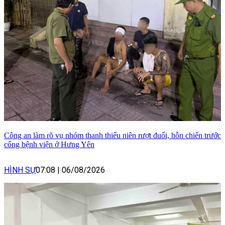
Công an làm rõ vụ nhóm thanh thiếu niên rượt đuổi, hỗn chiến trước
cổng bệnh viện ở Hưng Yên
HÌNH SỰ
07:08
|
06/08/2026