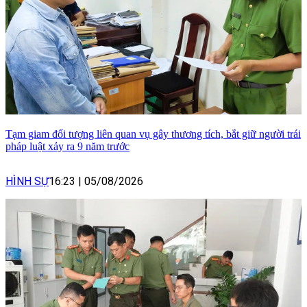
Tạm giam đối tượng liên quan vụ gây thương tích, bắt giữ người trái
pháp luật xảy ra 9 năm trước
HÌNH SỰ
16:23
|
05/08/2026