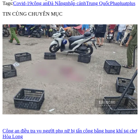
Tags:
Covid-19
công an
Đà Nẵng
nhập cảnh
Trung Quốc
Phapluatplus
TIN CÙNG CHUYÊN MỤC
Công an điều tra vụ người phụ nữ bị tấn công bằng hung khí tại chợ
Hòa Long