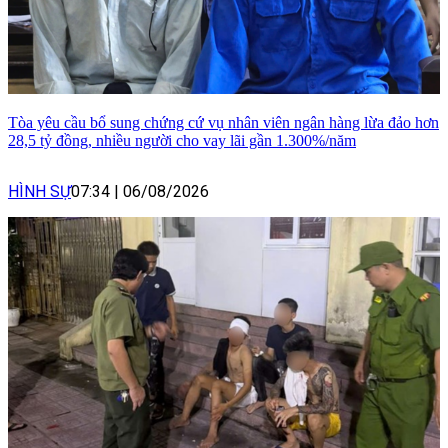
Tòa yêu cầu bổ sung chứng cứ vụ nhân viên ngân hàng lừa đảo hơn
28,5 tỷ đồng, nhiều người cho vay lãi gần 1.300%/năm
HÌNH SỰ
07:34
|
06/08/2026