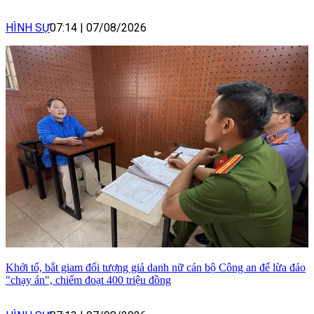
HÌNH SỰ
07:14
|
07/08/2026
Khởi tố, bắt giam đối tượng giả danh nữ cán bộ Công an để lừa đảo
"chạy án", chiếm đoạt 400 triệu đồng