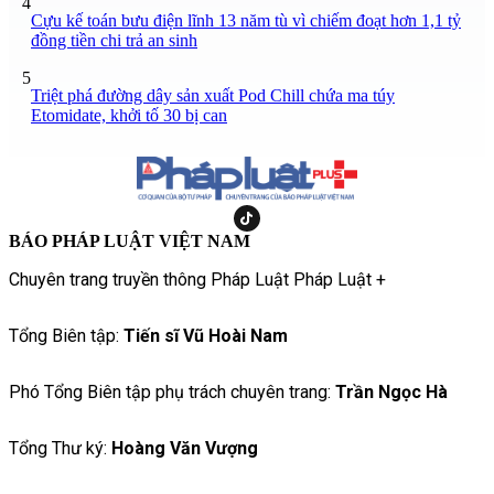
4
Cựu kế toán bưu điện lĩnh 13 năm tù vì chiếm đoạt hơn 1,1 tỷ
đồng tiền chi trả an sinh
5
Triệt phá đường dây sản xuất Pod Chill chứa ma túy
Etomidate, khởi tố 30 bị can
BÁO PHÁP LUẬT VIỆT NAM
Chuyên trang truyền thông Pháp Luật Pháp Luật +
Tổng Biên tập:
Tiến sĩ Vũ Hoài Nam
Phó Tổng Biên tập phụ trách chuyên trang:
Trần Ngọc Hà
Tổng Thư ký:
Hoàng Văn Vượng