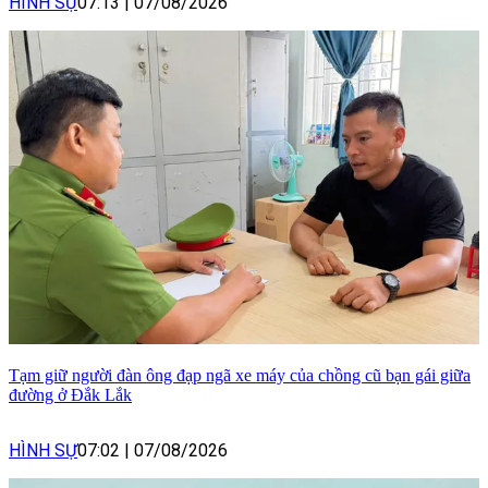
HÌNH SỰ
07:13
|
07/08/2026
Tạm giữ người đàn ông đạp ngã xe máy của chồng cũ bạn gái giữa
đường ở Đắk Lắk
HÌNH SỰ
07:02
|
07/08/2026