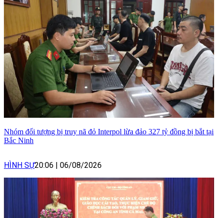
Nhóm đối tượng bị truy nã đỏ Interpol lừa đảo 327 tỷ đồng bị bắt tại
Bắc Ninh
HÌNH SỰ
20:06
|
06/08/2026