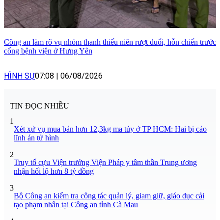
Công an làm rõ vụ nhóm thanh thiếu niên rượt đuổi, hỗn chiến trước
cổng bệnh viện ở Hưng Yên
HÌNH SỰ
07:08
|
06/08/2026
TIN ĐỌC NHIỀU
1
Xét xử vụ mua bán hơn 12,3kg ma túy ở TP HCM: Hai bị cáo
lĩnh án tử hình
2
Truy tố cựu Viện trưởng Viện Pháp y tâm thần Trung ương
nhận hối lộ hơn 8 tỷ đồng
3
Bộ Công an kiểm tra công tác quản lý, giam giữ, giáo dục cải
tạo phạm nhân tại Công an tỉnh Cà Mau