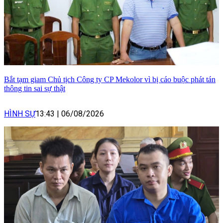
Bắt tạm giam Chủ tịch Công ty CP Mekolor vì bị cáo buộc phát tán
thông tin sai sự thật
HÌNH SỰ
13:43
|
06/08/2026