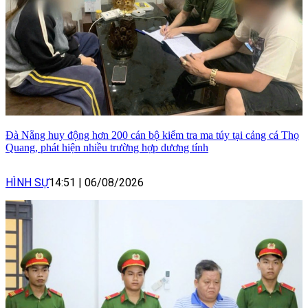
Đà Nẵng huy động hơn 200 cán bộ kiểm tra ma túy tại cảng cá Thọ
Quang, phát hiện nhiều trường hợp dương tính
HÌNH SỰ
14:51
|
06/08/2026