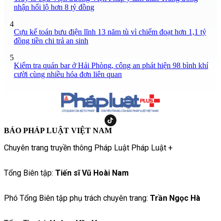
nhận hối lộ hơn 8 tỷ đồng
4
Cựu kế toán bưu điện lĩnh 13 năm tù vì chiếm đoạt hơn 1,1 tỷ
đồng tiền chi trả an sinh
5
Kiểm tra quán bar ở Hải Phòng, công an phát hiện 98 bình khí
cười cùng nhiều hóa đơn liên quan
BÁO PHÁP LUẬT VIỆT NAM
Chuyên trang truyền thông Pháp Luật Pháp Luật +
Tổng Biên tập:
Tiến sĩ Vũ Hoài Nam
Phó Tổng Biên tập phụ trách chuyên trang:
Trần Ngọc Hà