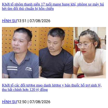
Khởi tố nhóm thanh niên 17 tuổi mang hung khí, phóng xe máy hú
hét tìm đối thủ chuẩn bị hỗn chiến
HÌNH SỰ
13:51
|
07/08/2026
Khởi tố các đối tượng mạo danh lương y bán thuốc hỗ trợ sinh lý,
thu bất chính hơn 120 tỷ đồng
HÌNH SỰ
12:50
|
07/08/2026