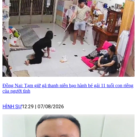
Đồng Nai: Tạm giữ gã thanh niên bạo hành bé gái 11 tuổi con riêng
của người tình
HÌNH SỰ
12:29
|
07/08/2026