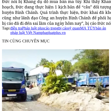
Đức nói bị Khang dụ dỗ mua bán ma túy. Khi thấy Khang
hoạch, Đức đang thực hiện 1 kịch bản để “câu” đối tượn
huyện Bình Chánh. Quá trình thực hiện, Đức khai đã k
cũng như lãnh đạo Công an huyện Bình Chánh để phối hợ
bị cáo đã đi đến sai lầm của ngày hôm nay”, bị cáo Đức nói
Tags:
điều tra
Pháp luật plus
cáo trạng
bị cáo
sỹ quan
MA TÚY
bản án
pháp luật Việt Nam
phapluatplus.vn
TIN CÙNG CHUYÊN MỤC