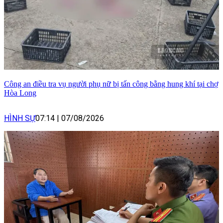
Công an điều tra vụ người phụ nữ bị tấn công bằng hung khí tại chợ
Hòa Long
HÌNH SỰ
07:14
|
07/08/2026