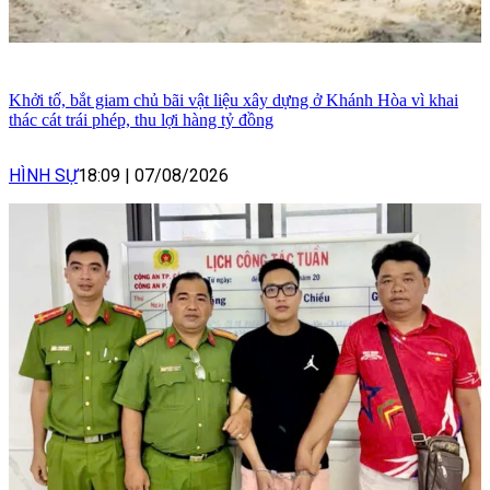
Khởi tố, bắt giam chủ bãi vật liệu xây dựng ở Khánh Hòa vì khai
thác cát trái phép, thu lợi hàng tỷ đồng
HÌNH SỰ
18:09
|
07/08/2026