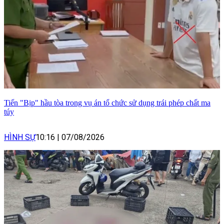
Tiến "Bịp" hầu tòa trong vụ án tổ chức sử dụng trái phép chất ma
túy
HÌNH SỰ
10:16
|
07/08/2026