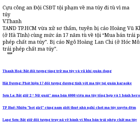
Cựu công an Đội CSĐT tội phạm về ma túy đi tù vì ma
túy
V.Thanh
TAND TP.HCM vừa xử sơ thẩm, tuyên bị cáo Hoàng Vũ K
(ở Hà Tĩnh) cùng mức án 17 năm tù về tội “Mua bán trái p
phép chất ma túy”. Bị cáo Ngô Hoàng Lan Chi (ở Hóc Mô
trái phép chất ma túy”.
Thanh Hoá: Bắt đối tượng tàng trữ ma túy và vũ khí quân dụng
Hải Dương: Phát hiện 17 đối tượng dương tính với ma túy tại quán karaoke
Sơn La: Bắt giữ 2 “ Nữ quái” mua bán 6000 viên ma túy tổng hợp và 1 bánh hero
TP Huế: Nhiều "hot girl" cùng nam giới thuê nhà nghỉ chơi ma túy xuyên đêm
Lạng Sơn: Bắt giữ đối tượng truy nã về hành vi Mua bán trái phép chất ma túy