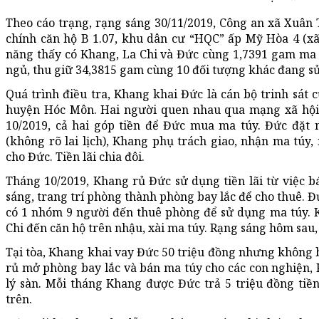
Theo cáo trạng, rạng sáng 30/11/2019, Công an xã Xuâ
chính căn hộ B 1.07, khu dân cư “HQC” ấp Mỹ Hòa 4 (xã
năng thấy có Khang, La Chi và Đức cùng 1,7391 gam ma t
ngủ, thu giữ 34,3815 gam cùng 10 đối tượng khác đang s
Quá trình điều tra, Khang khai Đức là cán bộ trinh sát
huyện Hóc Môn. Hai người quen nhau qua mạng xã hội,
10/2019, cả hai góp tiền để Đức mua ma túy. Đức đặt
(không rõ lai lịch), Khang phụ trách giao, nhận ma túy,
cho Đức. Tiền lãi chia đôi.
Tháng 10/2019, Khang rủ Đức sử dụng tiền lãi từ việc
sáng, trang trí phòng thành phòng bay lắc để cho thuê. Đ
có 1 nhóm 9 người đến thuê phòng để sử dụng ma túy. 
Chi đến căn hộ trên nhậu, xài ma túy. Rạng sáng hôm sau, 
Tại tòa, Khang khai vay Đức 50 triệu đồng nhưng không b
rủ mở phòng bay lắc và bán ma túy cho các con nghiện,
lý sàn. Mỗi tháng Khang được Đức trả 5 triệu đồng tiề
trên.