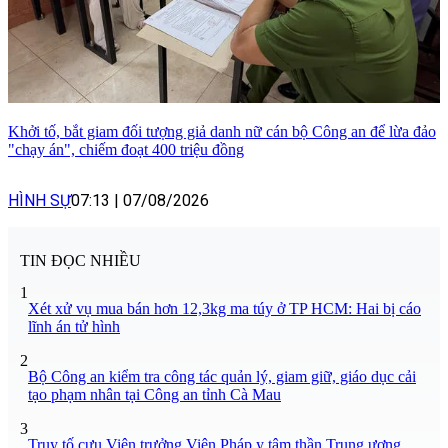
Khởi tố, bắt giam đối tượng giả danh nữ cán bộ Công an để lừa đảo
"chạy án", chiếm đoạt 400 triệu đồng
HÌNH SỰ
07:13
|
07/08/2026
TIN ĐỌC NHIỀU
1
Xét xử vụ mua bán hơn 12,3kg ma túy ở TP HCM: Hai bị cáo
lĩnh án tử hình
2
Bộ Công an kiểm tra công tác quản lý, giam giữ, giáo dục cải
tạo phạm nhân tại Công an tỉnh Cà Mau
3
Truy tố cựu Viện trưởng Viện Pháp y tâm thần Trung ương