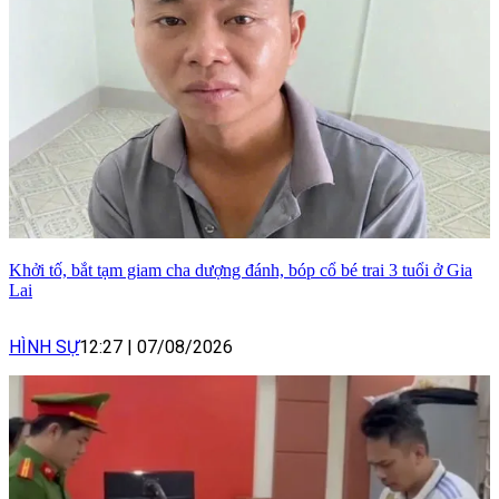
Khởi tố, bắt tạm giam cha dượng đánh, bóp cổ bé trai 3 tuổi ở Gia
Lai
HÌNH SỰ
12:27
|
07/08/2026