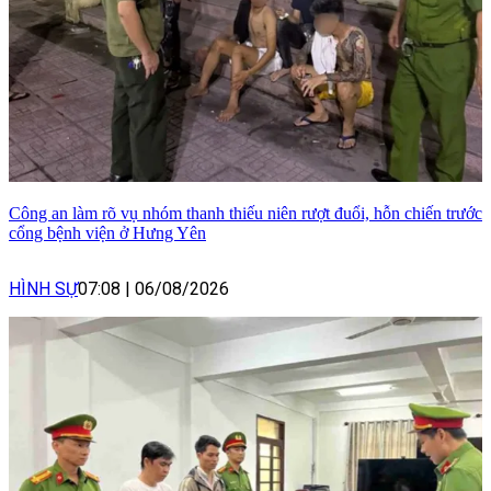
Công an làm rõ vụ nhóm thanh thiếu niên rượt đuổi, hỗn chiến trước
cổng bệnh viện ở Hưng Yên
HÌNH SỰ
07:08
|
06/08/2026