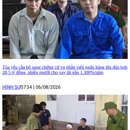
Tòa yêu cầu bổ sung chứng cứ vụ nhân viên ngân hàng lừa đảo hơn
28,5 tỷ đồng, nhiều người cho vay lãi gần 1.300%/năm
HÌNH SỰ
07:34
|
06/08/2026