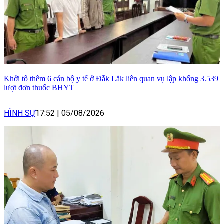
Khởi tố thêm 6 cán bộ y tế ở Đắk Lắk liên quan vụ lập khống 3.539
lượt đơn thuốc BHYT
HÌNH SỰ
17:52
|
05/08/2026