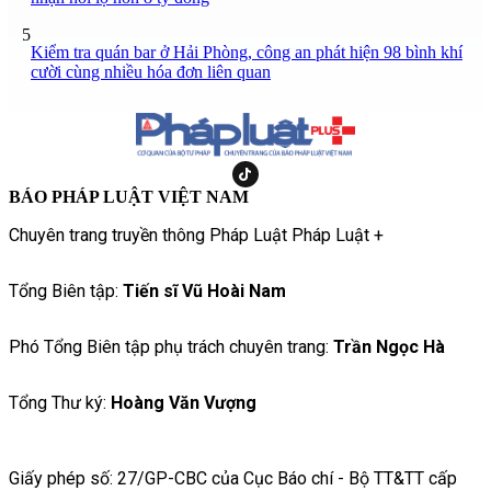
5
Kiểm tra quán bar ở Hải Phòng, công an phát hiện 98 bình khí
cười cùng nhiều hóa đơn liên quan
BÁO PHÁP LUẬT VIỆT NAM
Chuyên trang truyền thông Pháp Luật Pháp Luật +
Tổng Biên tập:
Tiến sĩ Vũ Hoài Nam
Phó Tổng Biên tập phụ trách chuyên trang:
Trần Ngọc Hà
Tổng Thư ký:
Hoàng Văn Vượng
Giấy phép số: 27/GP-CBC của Cục Báo chí - Bộ TT&TT cấp