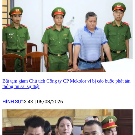
Bắt tạm giam Chủ tịch Công ty CP Mekolor vì bị cáo buộc phát tán
thông tin sai sự thật
HÌNH SỰ
13:43
|
06/08/2026