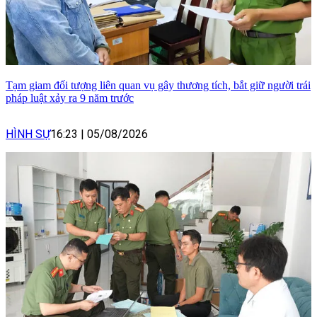
Tạm giam đối tượng liên quan vụ gây thương tích, bắt giữ người trái
pháp luật xảy ra 9 năm trước
HÌNH SỰ
16:23
|
05/08/2026