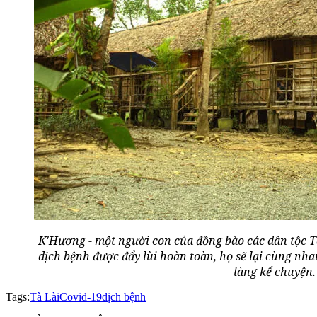
K'Hương - một người con của đồng bào các dân tộc
dịch bệnh được đẩy lùi hoàn toàn, họ sẽ lại cùng nh
làng kể chuyện.
Tags:
Tà Lài
Covid-19
dịch bệnh