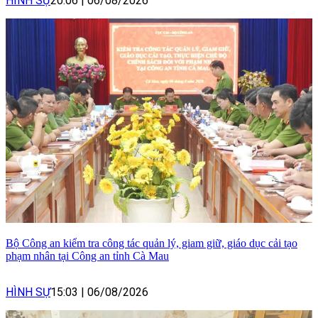
HÌNH SỰ
20:06
|
06/08/2026
Bộ Công an kiểm tra công tác quản lý, giam giữ, giáo dục cải tạo
phạm nhân tại Công an tỉnh Cà Mau
HÌNH SỰ
15:03
|
06/08/2026