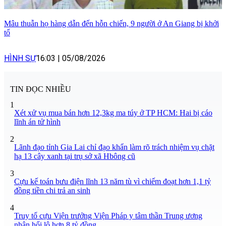
Mâu thuẫn họ hàng dẫn đến hỗn chiến, 9 người ở An Giang bị khởi
tố
HÌNH SỰ
16:03
|
05/08/2026
TIN ĐỌC NHIỀU
1
Xét xử vụ mua bán hơn 12,3kg ma túy ở TP HCM: Hai bị cáo
lĩnh án tử hình
2
Lãnh đạo tỉnh Gia Lai chỉ đạo khẩn làm rõ trách nhiệm vụ chặt
hạ 13 cây xanh tại trụ sở xã Hbông cũ
3
Cựu kế toán bưu điện lĩnh 13 năm tù vì chiếm đoạt hơn 1,1 tỷ
đồng tiền chi trả an sinh
4
Truy tố cựu Viện trưởng Viện Pháp y tâm thần Trung ương
nhận hối lộ hơn 8 tỷ đồng