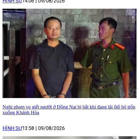
HÌNH SỰ
14:06
|
09/08/2026
Nghi phạm vụ giết người ở Đồng Nai bị bắt khi đang lái ôtô bỏ trốn
xuống Khánh Hòa
HÌNH SỰ
13:58
|
09/08/2026