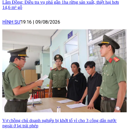
Lâm Đồng: Điều tra vụ phá gần 1ha rừng sản xuất, thiệt hại hơn
14,6 m³ gỗ
HÌNH SỰ
19:16
|
09/08/2026
Vợ chồng chủ doanh nghiệp bị khởi tố vì cho 3 công dân nước
ngoài ở lại trái phép