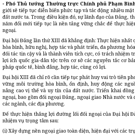
- Phó Thủ tướng Thường trực Chính phủ Phạm Bình
giới sẽ tiếp tục diễn biến phức tạp và tác động nhiều mặ
đất nước ta. Trong điều kiện đó, sự lãnh đạo của Đảng, t
năm đổi mới tiếp tục là nền tảng vững chắc để thực hiện
ngoại.
Đại hội Đảng lần thứ XIII đã khẳng định: Thực hiện nhất q
hòa bình, hữu nghị, hợp tác và phát triển, đa phương hóa
đối tác tin cậy và là thành viên tích cực, có trách nhiệm
lợi ích quốc gia-dân tộc trên cơ sở các nguyên tắc cơ b
pháp quốc tế, bình đẳng, hợp tác, cùng có lợi.
Đại hội XIII đã chỉ rõ cần tiếp tục phát huy vai trò tiên p
vững môi trường hòa bình, ổn định, huy động các nguồ
nâng cao vị thế và uy tín của đất nước. Triển khai đồng
ngoại, bao gồm đối ngoại Đảng, ngoại giao Nhà nước và đ
các ngành, các địa phương.
Để thực hiện thắng lợi đường lối đối ngoại của Đại hội Đ
nhiệm vụ trọng tâm sau:
(i) Xây dựng nền ngoại giao toàn diện, hiện đại với các t