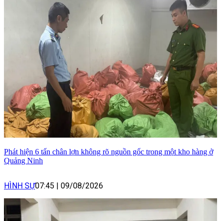
Phát hiện 6 tấn chân lợn không rõ nguồn gốc trong một kho hàng ở
Quảng Ninh
HÌNH SỰ
07:45
|
09/08/2026