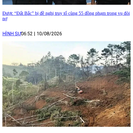
Được “Đất Bắc” bị đề nghị truy tố cùng 55 đồng phạm trong vụ đòi
nợ
HÌNH SỰ
06:52
|
10/08/2026