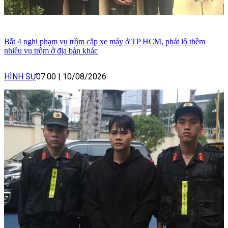
Bắt 4 nghi phạm vụ trộm cắp xe máy ở TP HCM, phát lộ thêm
nhiều vụ trộm ở địa bàn khác
HÌNH SỰ
07:00
|
10/08/2026