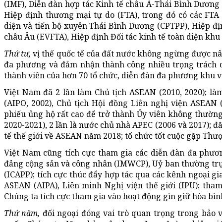
(IMF), Diễn đàn hợp tác Kinh tế châu Á-Thái Bình Dương 
Hiệp định thương mại tự do (FTA), trong đó có các FTA
diện và tiến bộ xuyên Thái Bình Dương (CPTPP), Hiệp đ
châu Âu (EVFTA), Hiệp định Đối tác kinh tế toàn diện khu
Thứ tư,
vị thế quốc tế của đất nước không ngừng được nâ
đa phương và đảm nhận thành công nhiều trọng trách q
thành viên của hơn 70 tổ chức, diễn đàn đa phương khu v
Việt Nam đã 2 lần làm Chủ tịch ASEAN (2010, 2020); là
(AIPO, 2002), Chủ tịch Hội đồng Liên nghị viện ASEAN (A
phiếu ủng hộ rất cao để trở thành Ủy viên không thườ
2020-2021), 2 lần là nước chủ nhà APEC (2006 và 2017); đ
tế thế giới về ASEAN năm 2018; tổ chức tốt cuộc gặp Thượ
Việt Nam cũng tích cực tham gia các diễn đàn đa phươ
đảng cộng sản và công nhân (IMWCP), Uỷ ban thường trự
(ICAPP); tích cực thúc đẩy hợp tác qua các kênh ngoại gi
ASEAN (AIPA), Liên minh Nghị viện thế giới (IPU); tha
Chúng ta tích cực tham gia vào hoạt động gìn giữ hòa bìn
Thứ năm,
đối ngoại đóng vai trò quan trọng trong bảo 