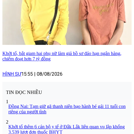
Khởi tố, bắt giam hai phụ nữ làm giả hồ sơ đáo hạn ngân hàng,
chiếm đoạt hơn 7 tỷ đồng
HÌNH SỰ
15:55
|
08/08/2026
TIN ĐỌC NHIỀU
1
Đồng Nai: Tạm giữ gã thanh niên bạo hành bé gái 11 tuổi con
riêng của người tình
2
Khởi tố thêm 6 cán bộ y tế ở Đắk Lắk liên quan vụ lập khống
3.539 lượt đơn thuốc BHYT