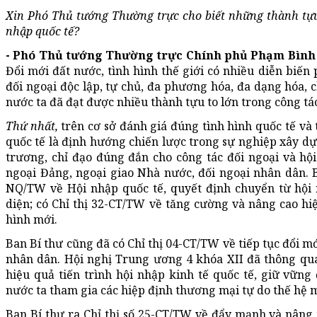
Xin Phó Thủ tướng Thường trực cho biết những thành tựu 
nhập quốc tế?
- Phó Thủ tướng Thường trực Chính phủ Phạm Bình
Đổi mới đất nước, tình hình thế giới có nhiều diễn biến
đối ngoại độc lập, tự chủ, đa phương hóa, đa dạng hóa, c
nước ta đã đạt được nhiều thành tựu to lớn trong công tác
Thứ nhất,
trên cơ sở đánh giá đúng tình hình quốc tế và
quốc tế là định hướng chiến lược trong sự nghiệp xây dự
trương, chỉ đạo đúng đắn cho công tác đối ngoại và hội 
ngoại Đảng, ngoại giao Nhà nước, đối ngoại nhân dân. 
NQ/TW về Hội nhập quốc tế, quyết định chuyển từ hội 
diện; có Chỉ thị 32-CT/TW về tăng cường và nâng cao hi
hình mới.
Ban Bí thư cũng đã có Chỉ thị 04-CT/TW về tiếp tục đổi m
nhân dân. Hội nghị Trung ương 4 khóa XII đã thông qu
hiệu quả tiến trình hội nhập kinh tế quốc tế, giữ vững 
nước ta tham gia các hiệp định thương mại tự do thế hệ m
Ban Bí thư ra Chỉ thị số 25-CT/TW về đẩy mạnh và nâng