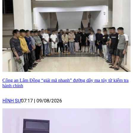
Công an Lâm Đồng “giải mã nhanh” đường dây ma túy từ kiểm tra
hành chính
HÌNH SỰ
07:17
|
09/08/2026