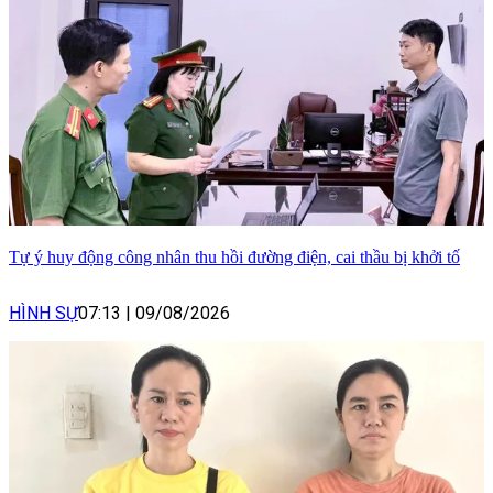
Tự ý huy động công nhân thu hồi đường điện, cai thầu bị khởi tố
HÌNH SỰ
07:13
|
09/08/2026