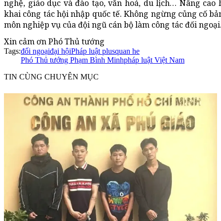
nghệ, giáo dục và đào tạo, văn hoá, du lịch… Nâng cao 
khai công tác hội nhập quốc tế. Không ngừng củng cố bản
môn nghiệp vụ của đội ngũ cán bộ làm công tác đối ngoại.
Xin cảm ơn Phó Thủ tướng
Tags:
đối ngoại
đại hội
Pháp luật plus
quan he
Phó Thủ tướng Phạm Bình Minh
pháp luật Việt Nam
TIN CÙNG CHUYÊN MỤC