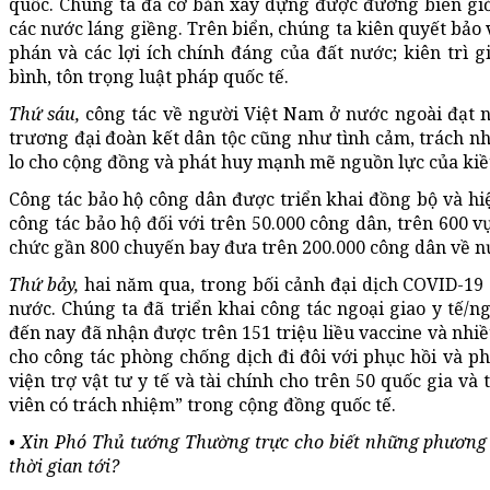
quốc. Chúng ta đã cơ bản xây dựng được đường biên giới
các nước láng giềng. Trên biển, chúng ta kiên quyết bảo
phán và các lợi ích chính đáng của đất nước; kiên trì 
bình, tôn trọng luật pháp quốc tế.
Thứ sáu,
công tác về người Việt Nam ở nước ngoài đạt n
trương đại đoàn kết dân tộc cũng như tình cảm, trách 
lo cho cộng đồng và phát huy mạnh mẽ nguồn lực của kiề
Công tác bảo hộ công dân được triển khai đồng bộ và hiệ
công tác bảo hộ đối với trên 50.000 công dân, trên 600 v
chức gần 800 chuyến bay đưa trên 200.000 công dân về nư
Thứ bảy,
hai năm qua, trong bối cảnh đại dịch COVID-19 d
nước. Chúng ta đã triển khai công tác ngoại giao y tế/ng
đến nay đã nhận được trên 151 triệu liều vaccine và nhiề
cho công tác phòng chống dịch đi đôi với phục hồi và ph
viện trợ vật tư y tế và tài chính cho trên 50 quốc gia và 
viên có trách nhiệm” trong cộng đồng quốc tế.
• Xin Phó Thủ tướng Thường trực cho biết những phương h
thời gian tới?