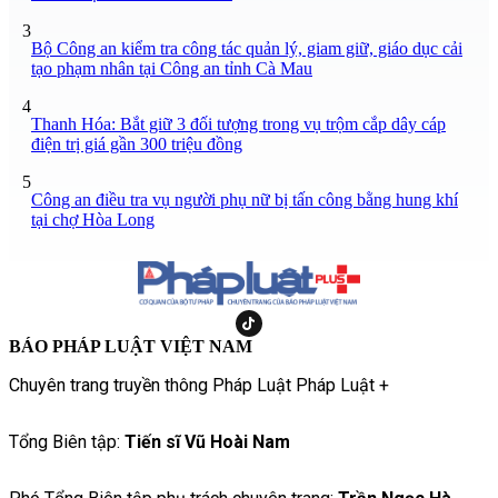
3
Bộ Công an kiểm tra công tác quản lý, giam giữ, giáo dục cải
tạo phạm nhân tại Công an tỉnh Cà Mau
4
Thanh Hóa: Bắt giữ 3 đối tượng trong vụ trộm cắp dây cáp
điện trị giá gần 300 triệu đồng
5
Công an điều tra vụ người phụ nữ bị tấn công bằng hung khí
tại chợ Hòa Long
BÁO PHÁP LUẬT VIỆT NAM
Chuyên trang truyền thông Pháp Luật Pháp Luật +
Tổng Biên tập:
Tiến sĩ Vũ Hoài Nam