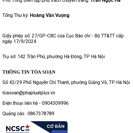
Phó Tổng Biên tập phụ trách chuyên trang:
Trần Ngọc Hà
Tổng Thư ký:
Hoàng Văn Vượng
Giấy phép số: 27/GP-CBC của Cục Báo chí - Bộ TT&TT cấp
ngày 17/9/2024
Trụ sở: 142 Trần Phú, phường Hà Đông, TP Hà Nội
THÔNG TIN TÒA SOẠN
Số 42/29 Phố Nguyễn Chí Thanh, phường Giảng Võ, TP. Hà Nội
toasoan@phapluatplus.vn
Điện thoại liên hệ - 0904309996
Quảng cáo : 0867378789