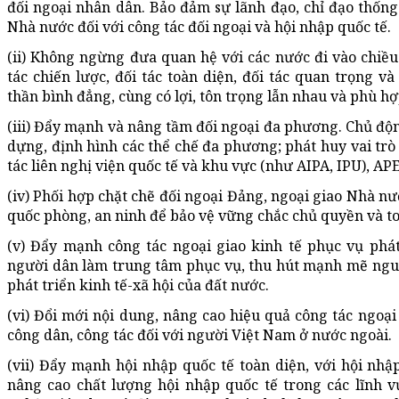
đối ngoại nhân dân. Bảo đảm sự lãnh đạo, chỉ đạo thống
Nhà nước đối với công tác đối ngoại và hội nhập quốc tế.
(ii) Không ngừng đưa quan hệ với các nước đi vào chiều 
tác chiến lược, đối tác toàn diện, đối tác quan trọng v
thần bình đẳng, cùng có lợi, tôn trọng lẫn nhau và phù hợ
(iii) Đẩy mạnh và nâng tầm đối ngoại đa phương. Chủ động
dựng, định hình các thể chế đa phương; phát huy vai trò
tác liên nghị viện quốc tế và khu vực (như AIPA, IPU), A
(iv) Phối hợp chặt chẽ đối ngoại Đảng, ngoại giao Nhà nư
quốc phòng, an ninh để bảo vệ vững chắc chủ quyền và to
(v) Đẩy mạnh công tác ngoại giao kinh tế phục vụ phát
người dân làm trung tâm phục vụ, thu hút mạnh mẽ nguồ
phát triển kinh tế-xã hội của đất nước.
(vi) Đổi mới nội dung, nâng cao hiệu quả công tác ngoại 
công dân, công tác đối với người Việt Nam ở nước ngoài.
(vii) Đẩy mạnh hội nhập quốc tế toàn diện, với hội nhập
nâng cao chất lượng hội nhập quốc tế trong các lĩnh v