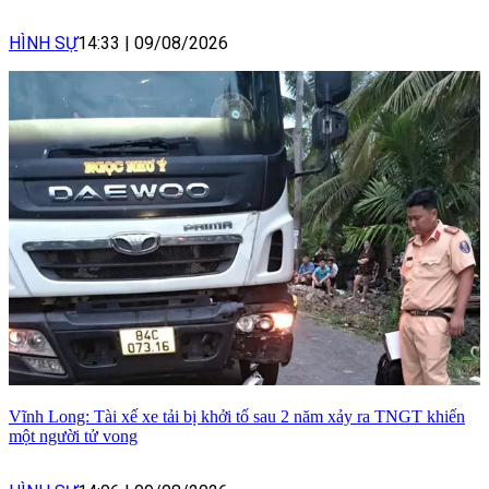
HÌNH SỰ
14:33
|
09/08/2026
Vĩnh Long: Tài xế xe tải bị khởi tố sau 2 năm xảy ra TNGT khiến
một người tử vong