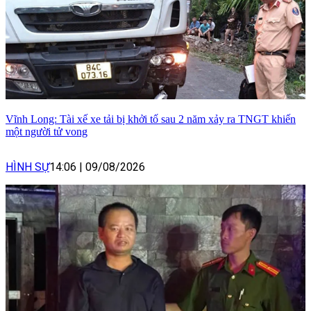
Vĩnh Long: Tài xế xe tải bị khởi tố sau 2 năm xảy ra TNGT khiến
một người tử vong
HÌNH SỰ
14:06
|
09/08/2026