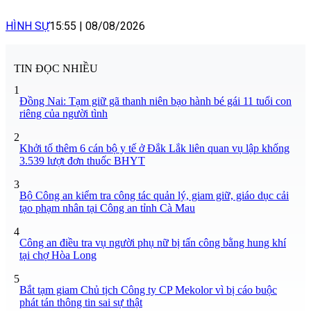
HÌNH SỰ
15:55
|
08/08/2026
TIN ĐỌC NHIỀU
1
Đồng Nai: Tạm giữ gã thanh niên bạo hành bé gái 11 tuổi con
riêng của người tình
2
Khởi tố thêm 6 cán bộ y tế ở Đắk Lắk liên quan vụ lập khống
3.539 lượt đơn thuốc BHYT
3
Bộ Công an kiểm tra công tác quản lý, giam giữ, giáo dục cải
tạo phạm nhân tại Công an tỉnh Cà Mau
4
Công an điều tra vụ người phụ nữ bị tấn công bằng hung khí
tại chợ Hòa Long
5
Bắt tạm giam Chủ tịch Công ty CP Mekolor vì bị cáo buộc
phát tán thông tin sai sự thật