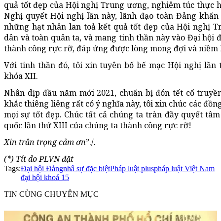
quả tốt đẹp của Hội nghị Trung ương, nghiêm túc thực hi
Nghị quyết Hội nghị lần này, lãnh đạo toàn Đảng khẩn t
những hạt nhân lan toả kết quả tốt đẹp của Hội nghị T
dân và toàn quân ta, và mang tinh thần này vào Đại hội đ
thành công rực rỡ, đáp ứng được lòng mong đợi và niềm h
Với tinh thần đó, tôi xin tuyên bố bế mạc Hội nghị l
khóa XII.
Nhân dịp đầu năm mới 2021, chuẩn bị đón tết cổ truyền
khắc thiêng liêng rất có ý nghĩa này, tôi xin chúc các đồ
mọi sự tốt đẹp. Chúc tất cả chúng ta tràn đầy quyết tâm 
quốc lần thứ XIII của chúng ta thành công rực rỡ!
Xin trân trọng cảm ơn
”./.
(*) Tít do PLVN đặt
Tags:
Đại hội Đảng
nhâ sự đặc biệt
Pháp luật plus
pháp luật Việt Nam
đại hội khoá 15
TIN CÙNG CHUYÊN MỤC