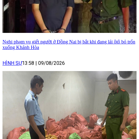
Nghi phạm vụ giết người ở Đồng Nai bị bắt khi đang lái ôtô bỏ trốn
xuống Khánh Hòa
HÌNH SỰ
13:58
|
09/08/2026