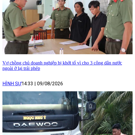
Vợ chồng chủ doanh nghiệp bị khởi tố vì cho 3 công dân nước
ngoài ở lại trái phép
HÌNH SỰ
14:33
|
09/08/2026