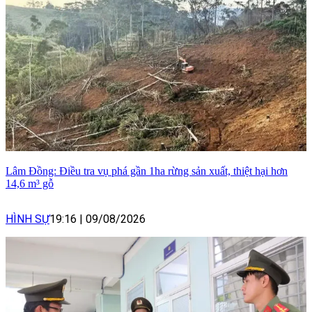
Lâm Đồng: Điều tra vụ phá gần 1ha rừng sản xuất, thiệt hại hơn
14,6 m³ gỗ
HÌNH SỰ
19:16
|
09/08/2026