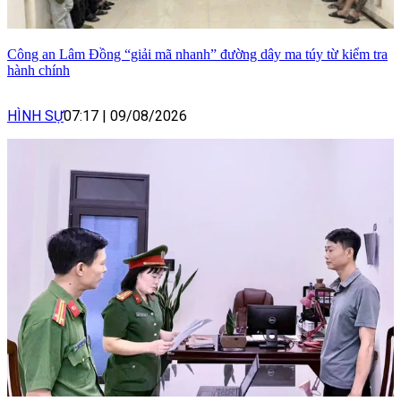
Công an Lâm Đồng “giải mã nhanh” đường dây ma túy từ kiểm tra
hành chính
HÌNH SỰ
07:17
|
09/08/2026