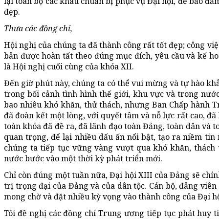
lại toàn bộ các khâu chuẩn bị phục vụ Đại hội, để bảo đả
đẹp.
Thưa các đồng chí,
Hội nghị của chúng ta đã thành công rất tốt đẹp; công việ
bản được hoàn tất theo đúng mục đích, yêu cầu và kế hoạ
là Hội nghị cuối cùng của khóa XII.
Đến giờ phút này, chúng ta có thể vui mừng và tự hào kh
trong bối cảnh tình hình thế giới, khu vực và trong nướ
bao nhiêu khó khăn, thử thách, nhưng Ban Chấp hành Tr
đã đoàn kết một lòng, với quyết tâm và nỗ lực rất cao, đ
toàn khóa đã đề ra, đã lãnh đạo toàn Đảng, toàn dân và 
quan trọng, để lại nhiều dấu ấn nổi bật, tạo ra niềm tin
chúng ta tiếp tục vững vàng vượt qua khó khăn, thách t
nước bước vào một thời kỳ phát triển mới.
Chỉ còn đúng một tuần nữa, Đại hội XIII của Đảng sẽ chín
trị trọng đại của Đảng và của dân tộc. Cán bộ, đảng viên
mong chờ và đặt nhiều kỳ vọng vào thành công của Đại hộ
Tôi đề nghị các đồng chí Trung ương tiếp tục phát huy t