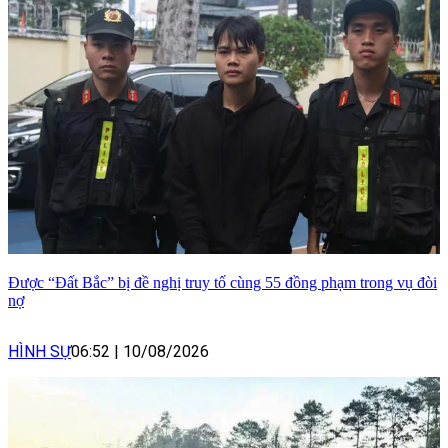
Được “Đất Bắc” bị đề nghị truy tố cùng 55 đồng phạm trong vụ đòi
nợ
HÌNH SỰ
06:52
|
10/08/2026