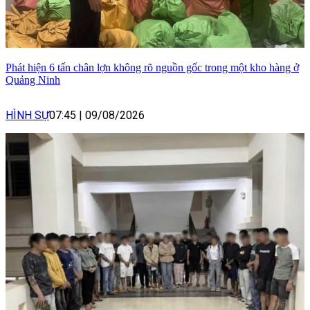
Phát hiện 6 tấn chân lợn không rõ nguồn gốc trong một kho hàng ở
Quảng Ninh
HÌNH SỰ
07:45
|
09/08/2026