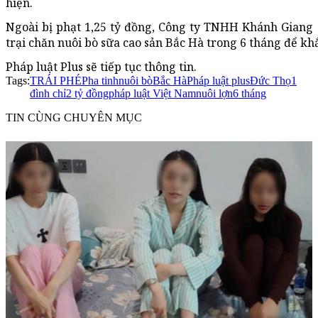
hiện.
Ngoài bị phạt 1,25 tỷ đồng, Công ty TNHH Khánh Giang c
trại chăn nuôi bò sữa cao sản Bắc Hà trong 6 tháng để kh
Pháp luật Plus sẽ tiếp tục thông tin.
Tags:
TRÁI PHÉP
ha tinh
nuôi bò
Bắc Hà
Pháp luật plus
Đức Thọ
1
đình chỉ
2 tỷ đồng
pháp luật Việt Nam
nuôi lợn
6 tháng
TIN CÙNG CHUYÊN MỤC