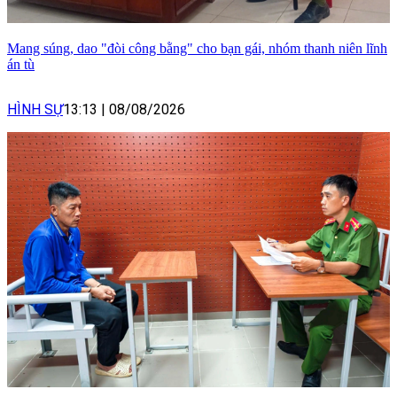
Mang súng, dao "đòi công bằng" cho bạn gái, nhóm thanh niên lĩnh
án tù
HÌNH SỰ
13:13
|
08/08/2026