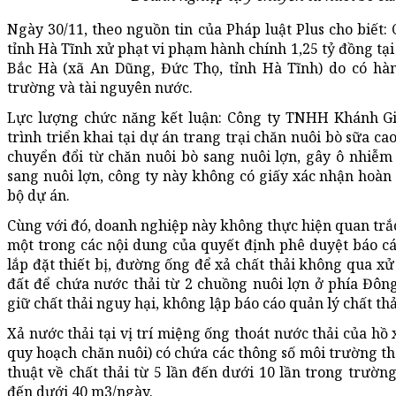
Ngày 30/11, theo nguồn tin của Pháp luật Plus cho biế
tỉnh Hà Tĩnh xử phạt vi phạm hành chính 1,25 tỷ đồng tại
Bắc Hà (xã An Dũng, Đức Thọ, tỉnh Hà Tĩnh) do có hà
trường và tài nguyên nước.
Lực lượng chức năng kết luận: Công ty TNHH Khánh Gi
trình triển khai tại dự án trang trại chăn nuôi bò sữa ca
chuyển đổi từ chăn nuôi bò sang nuôi lợn, gây ô nhiễm
sang nuôi lợn, công ty này không có giấy xác nhận hoàn
bộ dự án.
Cùng với đó, doanh nghiệp này không thực hiện quan trắc
một trong các nội dung của quyết định phê duyệt báo cá
lắp đặt thiết bị, đường ống để xả chất thải không qua x
đất để chứa nước thải từ 2 chuồng nuôi lợn ở phía Đông
giữ chất thải nguy hại, không lập báo cáo quản lý chất thả
Xả nước thải tại vị trí miệng ống thoát nước thải của hồ 
quy hoạch chăn nuôi) có chứa các thông số môi trường t
thuật về chất thải từ 5 lần đến dưới 10 lần trong trườn
đến dưới 40 m3/ngày.