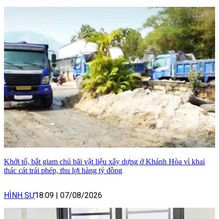
Khởi tố, bắt giam chủ bãi vật liệu xây dựng ở Khánh Hòa vì khai
thác cát trái phép, thu lợi hàng tỷ đồng
HÌNH SỰ
18:09
|
07/08/2026