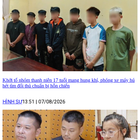
Khởi tố nhóm thanh niên 17 tuổi mang hung khí, phóng xe máy hú
hét tìm đối thủ chuẩn bị hỗn chiến
HÌNH SỰ
13:51
|
07/08/2026