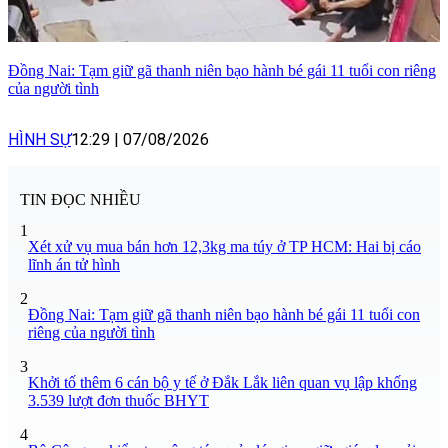
Đồng Nai: Tạm giữ gã thanh niên bạo hành bé gái 11 tuổi con riêng
của người tình
HÌNH SỰ
12:29
|
07/08/2026
TIN ĐỌC NHIỀU
1
Xét xử vụ mua bán hơn 12,3kg ma túy ở TP HCM: Hai bị cáo
lĩnh án tử hình
2
Đồng Nai: Tạm giữ gã thanh niên bạo hành bé gái 11 tuổi con
riêng của người tình
3
Khởi tố thêm 6 cán bộ y tế ở Đắk Lắk liên quan vụ lập khống
3.539 lượt đơn thuốc BHYT
4