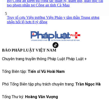
Bộ Công an kiểm tra công tác quản lý, giam giữ, giáo dục cải
tạo phạm nhân tại Công an tỉnh Cà Mau
5
Truy tố cựu Viện trưởng Viện Pháp y tâm thần Trung ương
nhận hối lộ hơn 8 tỷ đồng
BÁO PHÁP LUẬT VIỆT NAM
Chuyên trang truyền thông Pháp Luật Pháp Luật +
Tổng Biên tập:
Tiến sĩ Vũ Hoài Nam
Phó Tổng Biên tập phụ trách chuyên trang:
Trần Ngọc Hà
Tổng Thư ký:
Hoàng Văn Vượng