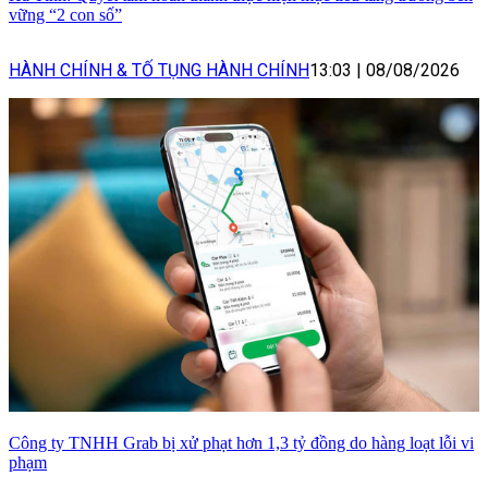
vững “2 con số”
HÀNH CHÍNH & TỐ TỤNG HÀNH CHÍNH
13:03
|
08/08/2026
Công ty TNHH Grab bị xử phạt hơn 1,3 tỷ đồng do hàng loạt lỗi vi
phạm