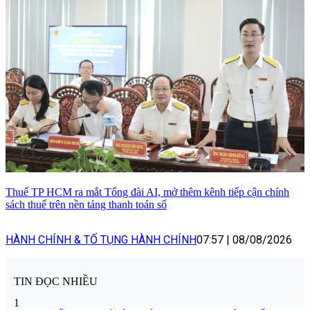
Thuế TP HCM ra mắt Tổng đài AI, mở thêm kênh tiếp cận chính
sách thuế trên nền tảng thanh toán số
HÀNH CHÍNH & TỐ TỤNG HÀNH CHÍNH
07:57
|
08/08/2026
TIN ĐỌC NHIỀU
1