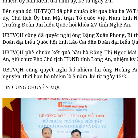
nhiệm Ủy ban Kiểm tra Tỉnh ủy, kể từ ngày 2/1.
Bên cạnh đó, UBTVQH đã phê chuẩn kết quả bầu bà Võ Th
ủy, Chủ tịch Ủy ban Mặt trận Tổ quốc Việt Nam tỉnh N
Trưởng Đoàn đại biểu Quốc hội khóa XV tỉnh Nghệ An.
UBTVQH cũng đã quyết nghị ông Đặng Xuân Phong, Bí thư
Đoàn đại biểu Quốc hội tỉnh Lào Cai đến Đoàn đại biểu Qu
UBTVQH phê chuẩn kết quả bầu bà Đặng Thị Ngọc Mai, C
An, giữ chức Phó Chủ tịch HĐND tỉnh Long An, nhiệm kỳ 
UBTVQH cũng quyết nghị bổ nhiệm lại ông Hoàng A
nguyện, thời hạn bổ nhiệm là 5 năm, kể từ ngày 15/2.
TIN CÙNG CHUYÊN MỤC