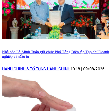
Nhà báo Lê Minh Tuấn giữ chức Phó Tổng Biên tập Tạp chí Doanh
nghiệp và Đầu tư
HÀNH CHÍNH & TỐ TỤNG HÀNH CHÍNH
10:18
|
09/08/2026