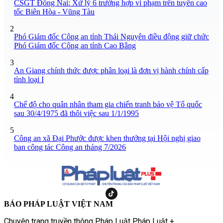
CSGT Đồng Nai: Xử lý 6 trường hợp vi phạm trên tuyến cao
tốc Biên Hòa - Vũng Tàu
2
Phó Giám đốc Công an tỉnh Thái Nguyên điều động giữ chức
Phó Giám đốc Công an tỉnh Cao Bằng
3
An Giang chính thức được phân loại là đơn vị hành chính cấp
tỉnh loại I
4
Chế độ cho quân nhân tham gia chiến tranh bảo vệ Tổ quốc
sau 30/4/1975 đã thôi việc sau 1/1/1995
5
Công an xã Đại Phước được khen thưởng tại Hội nghị giao
ban công tác Công an tháng 7/2026
BÁO PHÁP LUẬT VIỆT NAM
Chuyên trang truyền thông Pháp Luật Pháp Luật +