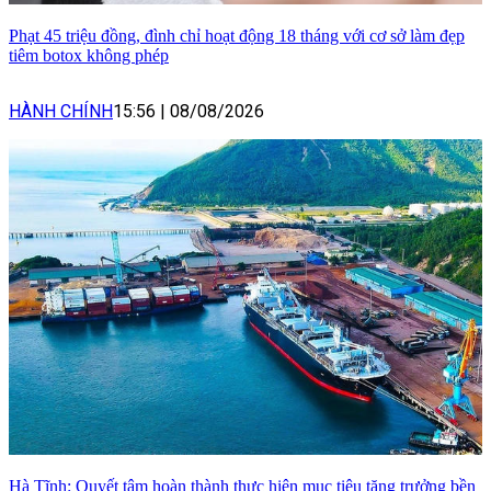
Phạt 45 triệu đồng, đình chỉ hoạt động 18 tháng với cơ sở làm đẹp
tiêm botox không phép
HÀNH CHÍNH
15:56
|
08/08/2026
Hà Tĩnh: Quyết tâm hoàn thành thực hiện mục tiêu tăng trưởng bền