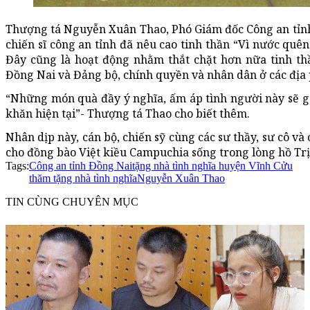
Thượng tá Nguyễn Xuân Thao, Phó Giám đốc Công an tỉnh Đ
chiến sĩ công an tỉnh đã nêu cao tinh thần “Vì nước quên
Đây cũng là hoạt động nhằm thắt chặt hơn nữa tinh th
Đồng Nai và Đảng bộ, chính quyền và nhân dân ở các địa
“Những món quà đầy ý nghĩa, ấm áp tình người này sẽ 
khăn hiện tại”- Thượng tá Thao cho biết thêm.
Nhân dịp này, cán bộ, chiến sỹ cùng các sư thầy, sư cô v
cho đồng bào Việt kiều Campuchia sống trong lòng hồ Trị
Tags:
Công an tỉnh Đồng Nai
tặng nhà tình nghĩa huyện Vĩnh Cửu
thăm tặng nhà tình nghĩa
Nguyễn Xuân Thao
TIN CÙNG CHUYÊN MỤC