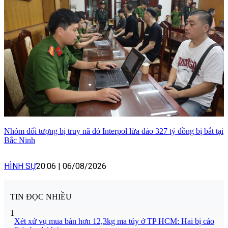
Nhóm đối tượng bị truy nã đỏ Interpol lừa đảo 327 tỷ đồng bị bắt tại
Bắc Ninh
HÌNH SỰ
20:06
|
06/08/2026
TIN ĐỌC NHIỀU
1
Xét xử vụ mua bán hơn 12,3kg ma túy ở TP HCM: Hai bị cáo