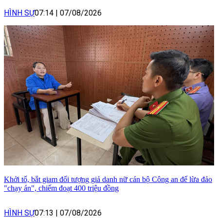
HÌNH SỰ
07:14
|
07/08/2026
Khởi tố, bắt giam đối tượng giả danh nữ cán bộ Công an để lừa đảo
"chạy án", chiếm đoạt 400 triệu đồng
HÌNH SỰ
07:13
|
07/08/2026