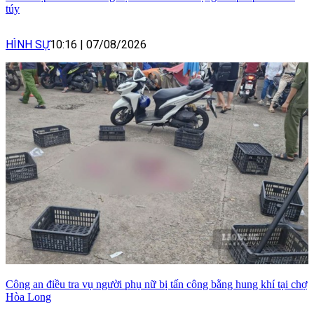
túy
HÌNH SỰ
10:16
|
07/08/2026
Công an điều tra vụ người phụ nữ bị tấn công bằng hung khí tại chợ
Hòa Long