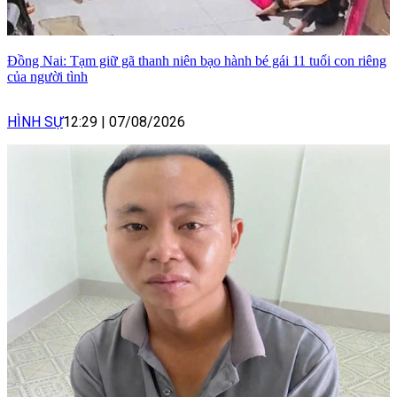
Đồng Nai: Tạm giữ gã thanh niên bạo hành bé gái 11 tuổi con riêng
của người tình
HÌNH SỰ
12:29
|
07/08/2026