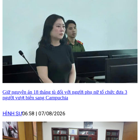
Giữ nguyên án 18 tháng tù đối với người phụ nữ tổ chức đưa 3
người vượt biên sang Campuchia
HÌNH SỰ
06:58
|
07/08/2026