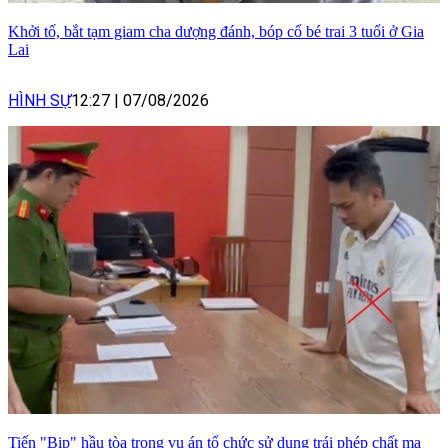
Khởi tố, bắt tạm giam cha dượng đánh, bóp cổ bé trai 3 tuổi ở Gia
Lai
HÌNH SỰ
12:27
|
07/08/2026
Tiến "Bịp" hầu tòa trong vụ án tổ chức sử dụng trái phép chất ma