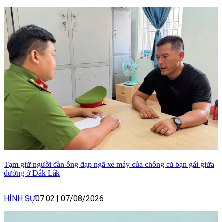
Tạm giữ người đàn ông đạp ngã xe máy của chồng cũ bạn gái giữa
đường ở Đắk Lắk
HÌNH SỰ
07:02
|
07/08/2026