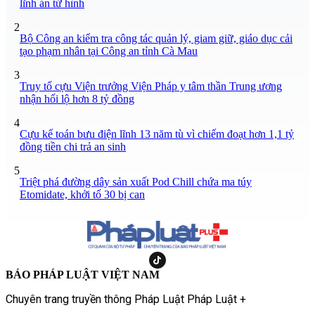
lĩnh án tử hình
2
Bộ Công an kiểm tra công tác quản lý, giam giữ, giáo dục cải
tạo phạm nhân tại Công an tỉnh Cà Mau
3
Truy tố cựu Viện trưởng Viện Pháp y tâm thần Trung ương
nhận hối lộ hơn 8 tỷ đồng
4
Cựu kế toán bưu điện lĩnh 13 năm tù vì chiếm đoạt hơn 1,1 tỷ
đồng tiền chi trả an sinh
5
Triệt phá đường dây sản xuất Pod Chill chứa ma túy
Etomidate, khởi tố 30 bị can
BÁO PHÁP LUẬT VIỆT NAM
Chuyên trang truyền thông Pháp Luật Pháp Luật +