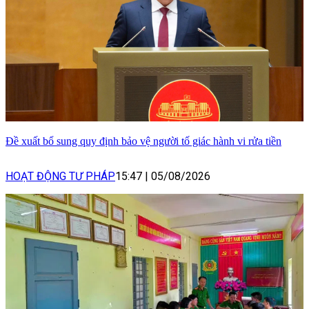
Đề xuất bổ sung quy định bảo vệ người tố giác hành vi rửa tiền
HOẠT ĐỘNG TƯ PHÁP
15:47
|
05/08/2026