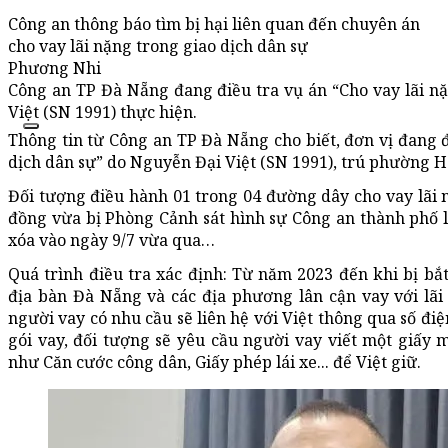
Công an thông báo tìm bị hại liên quan đến chuyên án
cho vay lãi nặng trong giao dịch dân sự
Phương Nhi
Công an TP Đà Nẵng đang điều tra vụ án “Cho vay lãi n
Việt (SN 1991) thực hiện.
Thông tin từ Công an TP Đà Nẵng cho biết, đơn vị đang đ
dịch dân sự” do Nguyễn Đại Việt (SN 1991), trú phường 
Đối tượng điều hành 01 trong 04 đường dây cho vay lãi nặ
đồng vừa bị Phòng Cảnh sát hình sự Công an thành phố lậ
xóa vào ngày 9/7 vừa qua…
Quá trình điều tra xác định: Từ năm 2023 đến khi bị bắt
địa bàn Đà Nẵng và các địa phương lân cận vay với lãi s
người vay có nhu cầu sẽ liên hệ với Việt thông qua số điệ
gói vay, đối tượng sẽ yêu cầu người vay viết một giấy m
như Căn cước công dân, Giấy phép lái xe... để Việt giữ.