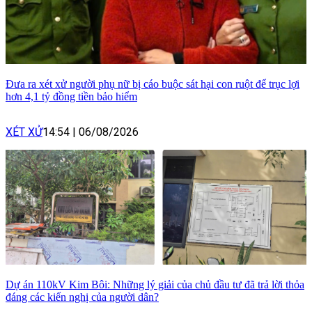
Đưa ra xét xử người phụ nữ bị cáo buộc sát hại con ruột để trục lợi
hơn 4,1 tỷ đồng tiền bảo hiểm
XÉT XỬ
14:54
|
06/08/2026
Dự án 110kV Kim Bôi: Những lý giải của chủ đầu tư đã trả lời thỏa
đáng các kiến nghị của người dân?