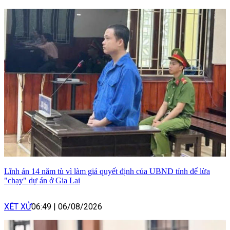
Lĩnh án 14 năm tù vì làm giả quyết định của UBND tỉnh để lừa
"chạy" dự án ở Gia Lai
XÉT XỬ
06:49
|
06/08/2026