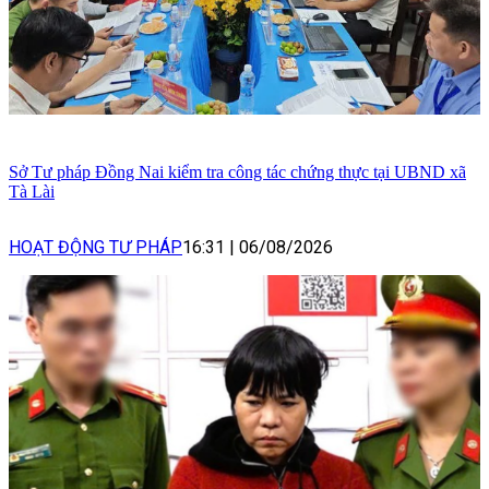
Sở Tư pháp Đồng Nai kiểm tra công tác chứng thực tại UBND xã
Tà Lài
HOẠT ĐỘNG TƯ PHÁP
16:31
|
06/08/2026