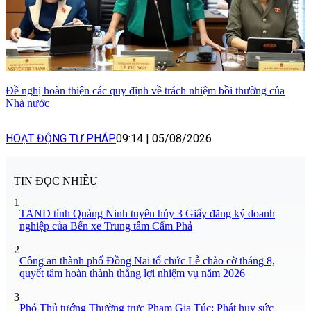
Đề nghị hoàn thiện các quy định về trách nhiệm bồi thường của
Nhà nước
HOẠT ĐỘNG TƯ PHÁP
09:14
|
05/08/2026
TIN ĐỌC NHIỀU
1
TAND tỉnh Quảng Ninh tuyên hủy 3 Giấy đăng ký doanh
nghiệp của Bến xe Trung tâm Cẩm Phả
2
Công an thành phố Đồng Nai tổ chức Lễ chào cờ tháng 8,
quyết tâm hoàn thành thắng lợi nhiệm vụ năm 2026
3
Phó Thủ tướng Thường trực Phạm Gia Túc: Phát huy sức