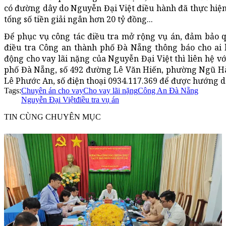
có đường dây do
Nguyễn Đại Việt điều hành
đã thực hiện
tổng số tiền giải ngân hơn 20 tỷ đồng
..
.
Để phục vụ công tác điều tra mở rộng vụ án, đảm bảo q
điều tra Công an thành phố Đà Nẵng thông báo cho ai l
động cho vay lãi nặng của Nguyễn Đại Việt thì liên hệ v
phố Đà Nẵng, số 492 đường Lê Văn Hiến, phường Ngũ Hà
Lê Phước An, số điện thoại 0934.117.369 để được hướng d
Tags:
Chuyên án cho vay
Cho vay lãi nặng
Công An Đà Nẵng
Nguyễn Đại Việt
điều tra vụ án
TIN CÙNG CHUYÊN MỤC