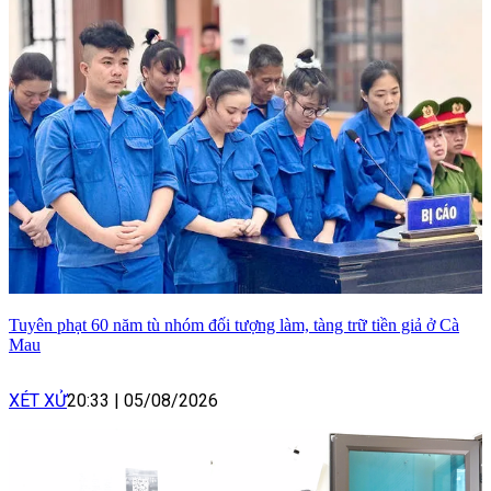
Tuyên phạt 60 năm tù nhóm đối tượng làm, tàng trữ tiền giả ở Cà
Mau
XÉT XỬ
20:33
|
05/08/2026