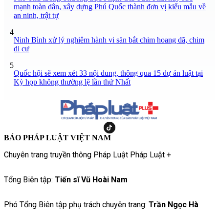
mạnh toàn dân, xây dựng Phú Quốc thành đơn vị kiểu mẫu về
an ninh, trật tự
4
Ninh Bình xử lý nghiêm hành vi săn bắt chim hoang dã, chim
di cư
5
Quốc hội sẽ xem xét 33 nội dung, thông qua 15 dự án luật tại
Kỳ họp không thường lệ lần thứ Nhất
BÁO PHÁP LUẬT VIỆT NAM
Chuyên trang truyền thông Pháp Luật Pháp Luật +
Tổng Biên tập:
Tiến sĩ Vũ Hoài Nam
Phó Tổng Biên tập phụ trách chuyên trang:
Trần Ngọc Hà