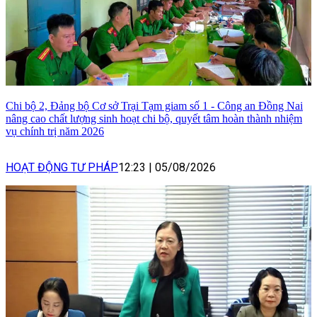
Chi bộ 2, Đảng bộ Cơ sở Trại Tạm giam số 1 - Công an Đồng Nai
nâng cao chất lượng sinh hoạt chi bộ, quyết tâm hoàn thành nhiệm
vụ chính trị năm 2026
HOẠT ĐỘNG TƯ PHÁP
12:23
|
05/08/2026