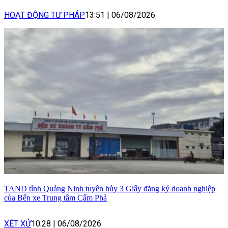
HOẠT ĐỘNG TƯ PHÁP
13:51
|
06/08/2026
TAND tỉnh Quảng Ninh tuyên hủy 3 Giấy đăng ký doanh nghiệp
của Bến xe Trung tâm Cẩm Phả
XÉT XỬ
10:28
|
06/08/2026