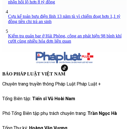
nhận hối lộ hơn 8 tỷ đồng
4
Cựu kế toán bưu điện lĩnh 13 năm tù vì chiếm đoạt hơn 1,1 tỷ
đồng tiền chi trả an sinh
5
Kiểm tra quán bar ở Hải Phòng, công an phát hiện 98 bình khí
cười cùng nhiều hóa đơn liên quan
BÁO PHÁP LUẬT VIỆT NAM
Chuyên trang truyền thông Pháp Luật Pháp Luật +
Tổng Biên tập:
Tiến sĩ Vũ Hoài Nam
Phó Tổng Biên tập phụ trách chuyên trang:
Trần Ngọc Hà
Tổng Thư ký:
Hoàng Văn Vượng