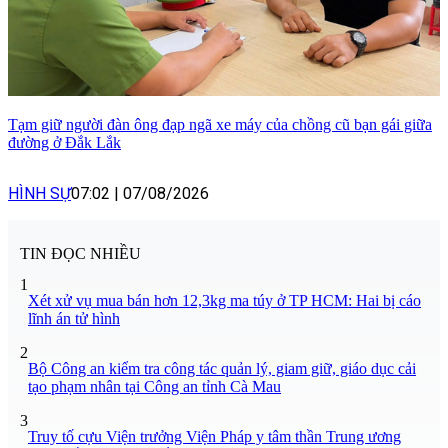
Tạm giữ người đàn ông đạp ngã xe máy của chồng cũ bạn gái giữa
đường ở Đắk Lắk
HÌNH SỰ
07:02
|
07/08/2026
TIN ĐỌC NHIỀU
1
Xét xử vụ mua bán hơn 12,3kg ma túy ở TP HCM: Hai bị cáo
lĩnh án tử hình
2
Bộ Công an kiểm tra công tác quản lý, giam giữ, giáo dục cải
tạo phạm nhân tại Công an tỉnh Cà Mau
3
Truy tố cựu Viện trưởng Viện Pháp y tâm thần Trung ương