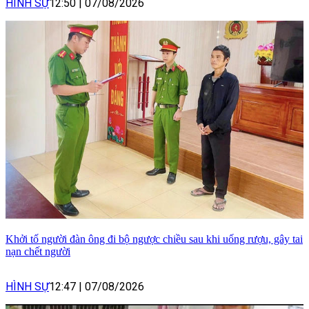
HÌNH SỰ
12:50
|
07/08/2026
Khởi tố người đàn ông đi bộ ngược chiều sau khi uống rượu, gây tai
nạn chết người
HÌNH SỰ
12:47
|
07/08/2026