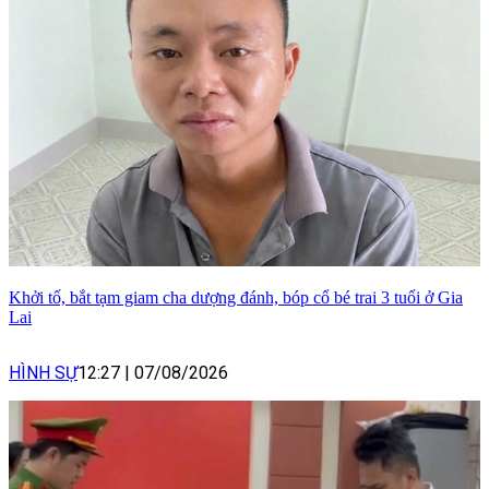
Khởi tố, bắt tạm giam cha dượng đánh, bóp cổ bé trai 3 tuổi ở Gia
Lai
HÌNH SỰ
12:27
|
07/08/2026