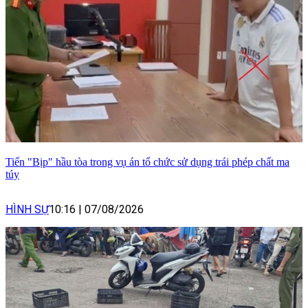
Tiến "Bịp" hầu tòa trong vụ án tổ chức sử dụng trái phép chất ma
túy
HÌNH SỰ
10:16
|
07/08/2026