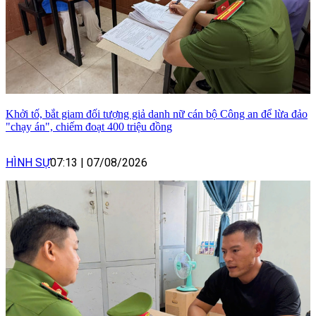
Khởi tố, bắt giam đối tượng giả danh nữ cán bộ Công an để lừa đảo
"chạy án", chiếm đoạt 400 triệu đồng
HÌNH SỰ
07:13
|
07/08/2026