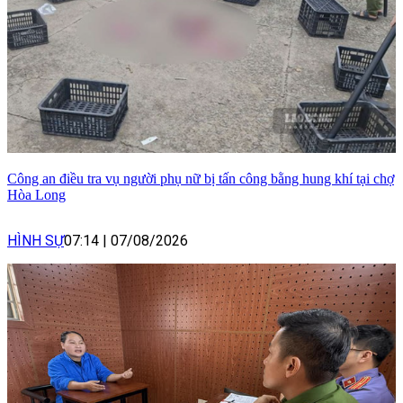
Công an điều tra vụ người phụ nữ bị tấn công bằng hung khí tại chợ
Hòa Long
HÌNH SỰ
07:14
|
07/08/2026