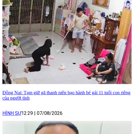
Đồng Nai: Tạm giữ gã thanh niên bạo hành bé gái 11 tuổi con riêng
của người tình
HÌNH SỰ
12:29
|
07/08/2026