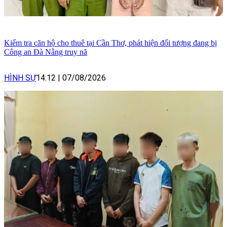
Kiểm tra căn hộ cho thuê tại Cần Thơ, phát hiện đối tượng đang bị
Công an Đà Nẵng truy nã
HÌNH SỰ
14:12
|
07/08/2026