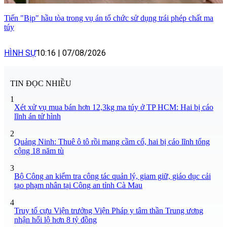
Tiến "Bịp" hầu tòa trong vụ án tổ chức sử dụng trái phép chất ma
túy
HÌNH SỰ
10:16
|
07/08/2026
TIN ĐỌC NHIỀU
1
Xét xử vụ mua bán hơn 12,3kg ma túy ở TP HCM: Hai bị cáo
lĩnh án tử hình
2
Quảng Ninh: Thuê ô tô rồi mang cầm cố, hai bị cáo lĩnh tổng
cộng 18 năm tù
3
Bộ Công an kiểm tra công tác quản lý, giam giữ, giáo dục cải
tạo phạm nhân tại Công an tỉnh Cà Mau
4
Truy tố cựu Viện trưởng Viện Pháp y tâm thần Trung ương
nhận hối lộ hơn 8 tỷ đồng