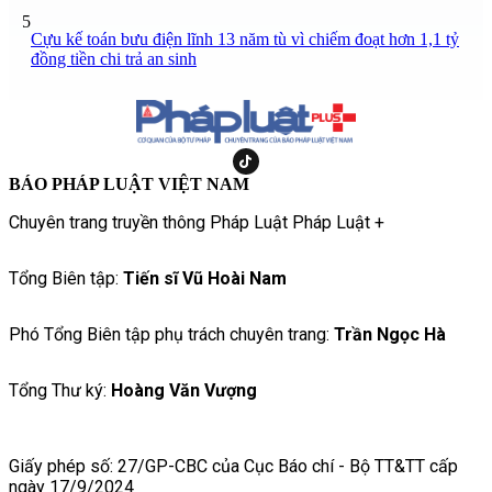
5
Cựu kế toán bưu điện lĩnh 13 năm tù vì chiếm đoạt hơn 1,1 tỷ
đồng tiền chi trả an sinh
BÁO PHÁP LUẬT VIỆT NAM
Chuyên trang truyền thông Pháp Luật Pháp Luật +
Tổng Biên tập:
Tiến sĩ Vũ Hoài Nam
Phó Tổng Biên tập phụ trách chuyên trang:
Trần Ngọc Hà
Tổng Thư ký:
Hoàng Văn Vượng
Giấy phép số: 27/GP-CBC của Cục Báo chí - Bộ TT&TT cấp
ngày 17/9/2024