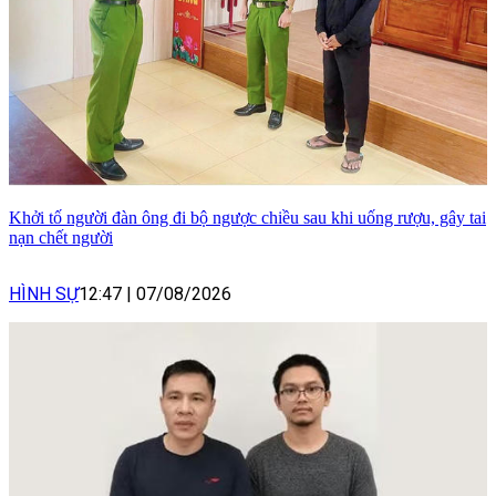
Khởi tố người đàn ông đi bộ ngược chiều sau khi uống rượu, gây tai
nạn chết người
HÌNH SỰ
12:47
|
07/08/2026