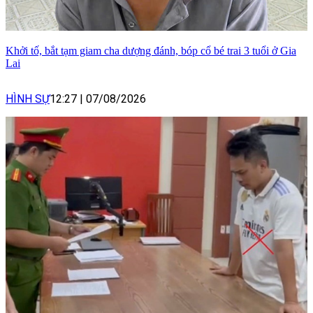
Khởi tố, bắt tạm giam cha dượng đánh, bóp cổ bé trai 3 tuổi ở Gia
Lai
HÌNH SỰ
12:27
|
07/08/2026