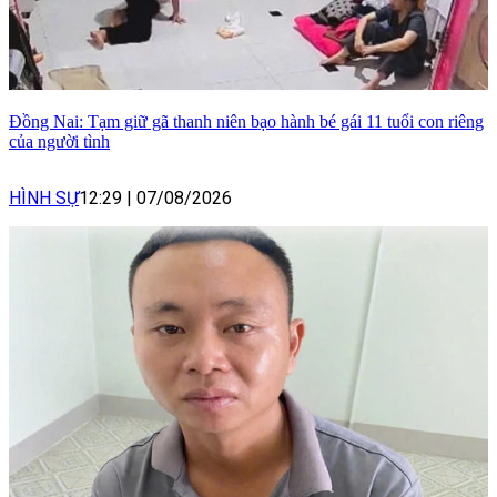
Đồng Nai: Tạm giữ gã thanh niên bạo hành bé gái 11 tuổi con riêng
của người tình
HÌNH SỰ
12:29
|
07/08/2026