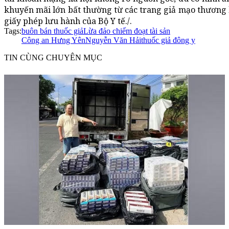
khuyến mãi lớn bất thường từ các trang giả mạo thương hi
giấy phép lưu hành của Bộ Y tế./.
Tags:
buôn bán thuốc giả
Lừa đảo chiếm đoạt tài sản
Công an Hưng Yên
Nguyễn Văn Hải
thuốc giả đông y
TIN CÙNG CHUYÊN MỤC