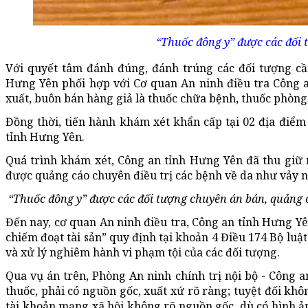
“Thuốc đông y” được các đối 
Với quyết tâm đánh đúng, đánh trúng các đối tượng cầ
Hưng Yên phối hợp với Cơ quan An ninh điều tra Công a
xuất, buôn bán hàng giả là thuốc chữa bệnh, thuốc phò
Đồng thời, tiến hành khám xét khẩn cấp tại 02 địa điểm 
tỉnh Hưng Yên.
Quá trình khám xét, Công an tỉnh Hưng Yên đã thu giữ n
được quảng cáo chuyên điều trị các bệnh về da như vảy nến
“Thuốc đông y” được các đối tượng chuyên án bán, quảng 
Đến nay, cơ quan An ninh điều tra, Công an tỉnh Hưng Yên
chiếm đoạt tài sản” quy định tại khoản 4 Điều 174 Bộ luật
và xử lý nghiêm hành vi phạm tội của các đối tượng.
Qua vụ án trên, Phòng An ninh chính trị nội bộ - Công 
thuốc, phải có nguồn gốc, xuất xứ rõ ràng; tuyệt đối k
tài khoản mạng xã hội không rõ nguồn gốc, dù có hình ảnh