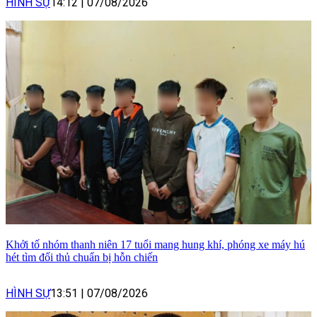
HÌNH SỰ
14:12
|
07/08/2026
Khởi tố nhóm thanh niên 17 tuổi mang hung khí, phóng xe máy hú
hét tìm đối thủ chuẩn bị hỗn chiến
HÌNH SỰ
13:51
|
07/08/2026