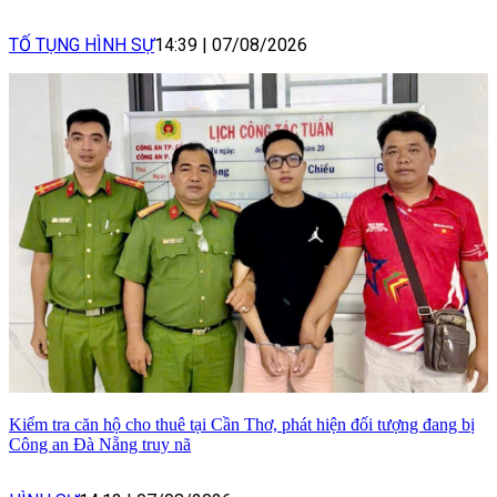
TỐ TỤNG HÌNH SỰ
14:39
|
07/08/2026
Kiểm tra căn hộ cho thuê tại Cần Thơ, phát hiện đối tượng đang bị
Công an Đà Nẵng truy nã