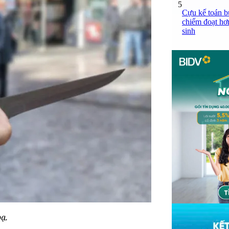
5
Cựu kế toán bư
chiếm đoạt hơn
sinh
ạ.