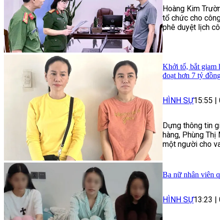
Hoàng Kim Trường 
tổ chức cho công
phê duyệt lịch c
Khởi tố, bắt giam
đoạt hơn 7 tỷ đồn
HÌNH SỰ
15:55
|
Dựng thông tin g
hàng, Phùng Thị 
một người cho va
Ba nữ nhân viên q
HÌNH SỰ
13:23
|