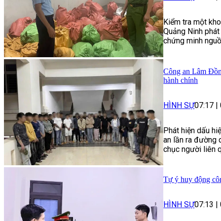
Kiểm tra một kho
Quảng Ninh phát 
chứng minh nguồn
Công an Lâm Đồng
hành chính
HÌNH SỰ
07:17
|
Phát hiện dấu hi
an lần ra đường 
chục người liên q
Tự ý huy động côn
HÌNH SỰ
07:13
|