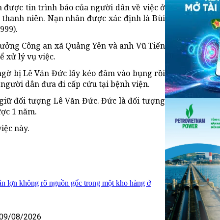
 được tin trình báo của người dân về việc ở
 thanh niên. Nạn nhân được xác định là Bùi
999).
trưởng Công an xã Quảng Yên và anh Vũ Tiến
 xử lý vụ việc.
ngờ bị Lê Văn Đức lấy kéo đâm vào bụng rồi
người dân đưa đi cấp cứu tại bệnh viện.
iữ đối tượng Lê Văn Đức. Đức là đối tượng
ược 1 năm.
iệc này.
hân lợn không rõ nguồn gốc trong một kho hàng ở
09/08/2026