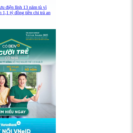
u điện lĩnh 13 năm tù vì
 1,1 tỷ đồng tiền chi trả an