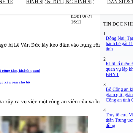
NH TẾ
HÌNH SỰ & TỐ TỤNG HÌNH SỰ
DÂN SỰ & 
04/01/2021
16:11
TIN ĐỌC NH
1
Đồng Nai: Tạm
hành bé gái 11
ngờ bị Lê Văn Đức lấy kéo đâm vào bụng rồi
tình
2
Khởi tố thêm 6
quan vụ lập k
ết công tâm, khách quan!
BHYT
tục kêu oan cho bố
3
Bộ Công an ki
giam giữ, giáo
Công an tỉnh
 xảy ra vụ việc một công an viên của xã bị
4
Truy tố cựu V
thần Trung ươ
đồng