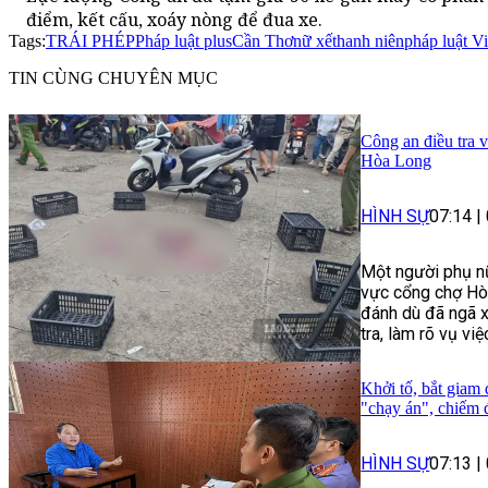
điểm, kết cấu, xoáy nòng để đua xe.
Tags:
TRÁI PHÉP
Pháp luật plus
Cần Thơ
nữ xế
thanh niên
pháp luật V
TIN CÙNG CHUYÊN MỤC
Công an điều tra 
Hòa Long
HÌNH SỰ
07:14
|
Một người phụ nữ
vực cổng chợ Hòa
đánh dù đã ngã 
tra, làm rõ vụ việ
Khởi tố, bắt giam
"chạy án", chiếm 
HÌNH SỰ
07:13
|