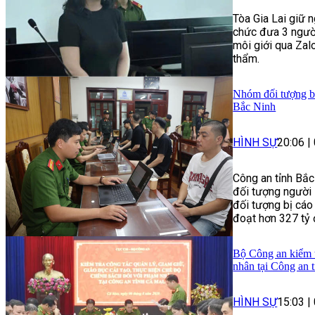
Tòa Gia Lai giữ n
chức đưa 3 ngườ
môi giới qua Zalo
thẩm.
Nhóm đối tượng bị 
Bắc Ninh
HÌNH SỰ
20:06
|
Công an tỉnh Bắc
đối tượng người 
đối tượng bị cáo
đoạt hơn 327 tỷ 
Bộ Công an kiểm t
nhân tại Công an 
HÌNH SỰ
15:03
|