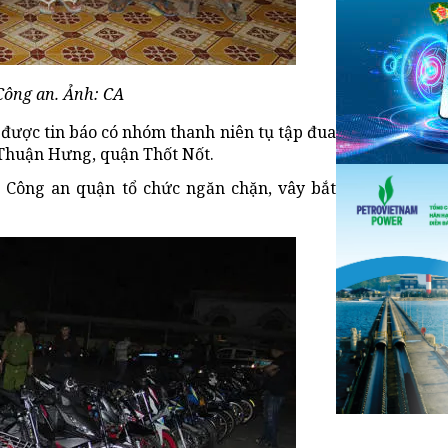
Công an. Ảnh: CA
được tin báo có nhóm thanh niên tụ tập đua
 Thuận Hưng, quận Thốt Nốt.
à Công an quận tổ chức ngăn chặn, vây bắt