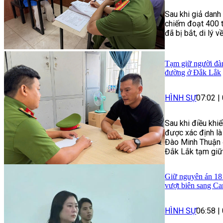
Sau khi giả danh
chiếm đoạt 400 t
đã bị bắt, di lý v
Tạm giữ người đàn
đường ở Đắk Lắk
HÌNH SỰ
07:02
|
Sau khi điều khi
được xác định là
Đào Minh Thuận đ
Đắk Lắk tạm giữ 
Giữ nguyên án 18 
vượt biên sang C
HÌNH SỰ
06:58
|