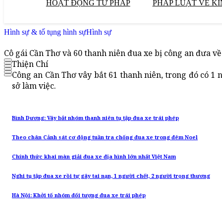
HOẠT ĐỘNG TƯ PHÁP
PHÁP LUẬT VỀ KI
Hình sự & tố tụng hình sự
Hình sự
Cô gái Cần Thơ và 60 thanh niên đua xe bị công an đưa v
Thiện Chí
Công an Cần Thơ vây bắt 61 thanh niên, trong đó có 1 n
sở làm việc.
Bình Dương: Vây bắt nhóm thanh niên tụ tập đua xe trái phép
Theo chân Cảnh sát cơ động tuần tra chống đua xe trong đêm Noel
Chính thức khai màn giải đua xe địa hình lớn nhất Việt Nam
Nghi tụ tập đua xe rồi tự gây tai nạn, 1 người chết, 2 người trọng thương
Hà Nội: Khởi tố nhóm đối tượng đua xe trái phép