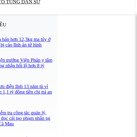
TỐ TỤNG DÂN SỰ
IỀU
 bán hơn 12,3kg ma túy ở
ị cáo lĩnh án tử hình
iện trưởng Viện Pháp y tâm
ng nhận hối lộ hơn 8 tỷ
u điện lĩnh 13 năm tù vì
 1,1 tỷ đồng tiền chi trả an
ểm tra công tác quản lý,
 dục cải tạo phạm nhân tại
 Cà Mau