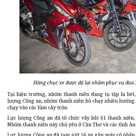
Hàng chục xe được độ lại nhằm phục vụ đua 
Tại hiện trường, nhóm thanh niên đang tụ tập la hét,
lượng Công an, nhóm thanh niên bỏ chạy nhiều hướng.
chạy vào các lùm cây trốn.
Lực lượng Công an đã tổ chức vây bắt 61 thanh niên,
Nhóm thanh niên này chủ yếu ở Cần Thơ và các tỉnh An
Lực lượng Công an đã tạm giữ 56 xe gắn máy có phân k