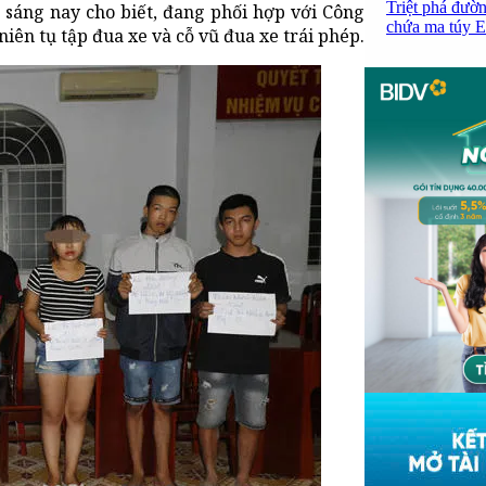
Triệt phá đườn
sáng nay cho biết, đang phối hợp với Công
chứa ma túy Et
iên tụ tập đua xe và cỗ vũ đua xe trái phép.