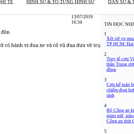
NH TẾ
HÌNH SỰ & TỐ TỤNG HÌNH SỰ
DÂN SỰ & 
13/07/2019
16:34
TIN ĐỌC NH
ề đồn
1
Xét xử vụ mua
TP HCM: Hai b
ữ có hành vi đua xe và cổ vũ đua đưa về trụ
2
Truy tố cựu V
thần Trung ươ
đồng
3
Cựu kế toán bư
chiếm đoạt hơn
sinh
4
Bộ Công an ki
giam giữ, giáo
Công an tỉnh
5