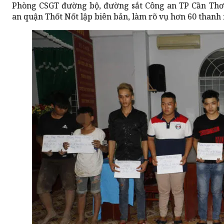
Phòng CSGT đường bộ, đường sắt Công an TP Cần Thơ 
an quận Thốt Nốt lập biên bản, làm rõ vụ hơn 60 thanh n