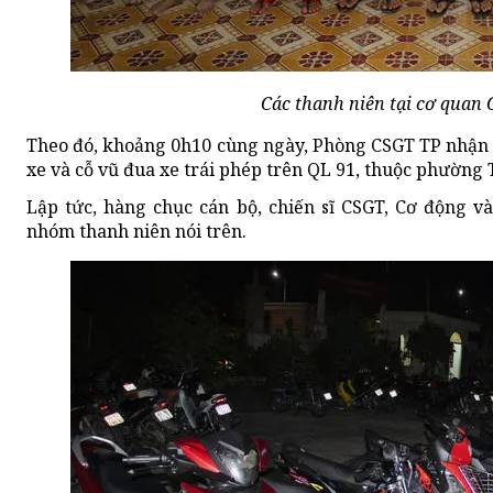
Các thanh niên tại cơ quan 
Theo đó, khoảng 0h10 cùng ngày, Phòng CSGT TP nhận 
xe và cỗ vũ đua xe trái phép trên QL 91, thuộc phường
Lập tức, hàng chục cán bộ, chiến sĩ CSGT, Cơ động v
nhóm thanh niên nói trên.