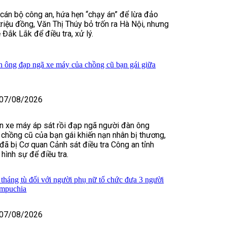
 cán bộ công an, hứa hẹn “chạy án” để lừa đảo
riệu đồng, Văn Thị Thúy bỏ trốn ra Hà Nội, nhưng
ề Đắk Lắk để điều tra, xử lý.
 ông đạp ngã xe máy của chồng cũ bạn gái giữa
07/08/2026
ển xe máy áp sát rồi đạp ngã người đàn ông
 chồng cũ của bạn gái khiến nạn nhân bị thương,
ã bị Cơ quan Cảnh sát điều tra Công an tỉnh
hình sự để điều tra.
tháng tù đối với người phụ nữ tổ chức đưa 3 người
ampuchia
07/08/2026