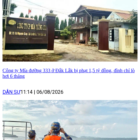
Công ty Mía đường 333 ở Đắk Lắk bị phạt 1,5 tỷ đồng, đình chỉ lò
hơi 6 tháng
DÂN SỰ
11:14
|
06/08/2026