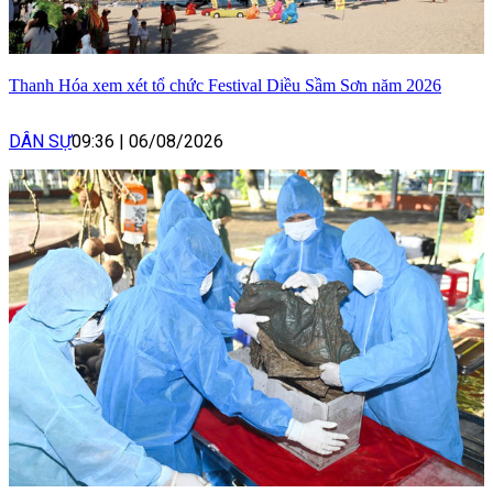
Thanh Hóa xem xét tổ chức Festival Diều Sầm Sơn năm 2026
DÂN SỰ
09:36
|
06/08/2026