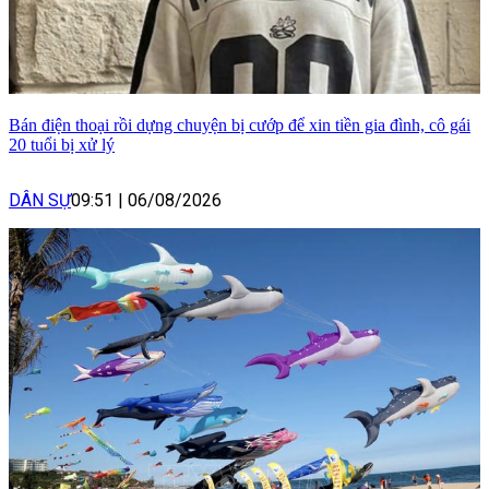
Bán điện thoại rồi dựng chuyện bị cướp để xin tiền gia đình, cô gái
20 tuổi bị xử lý
DÂN SỰ
09:51
|
06/08/2026