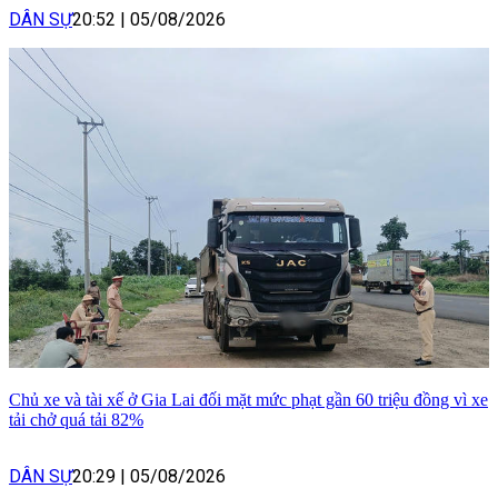
DÂN SỰ
20:52
|
05/08/2026
Chủ xe và tài xế ở Gia Lai đối mặt mức phạt gần 60 triệu đồng vì xe
tải chở quá tải 82%
DÂN SỰ
20:29
|
05/08/2026