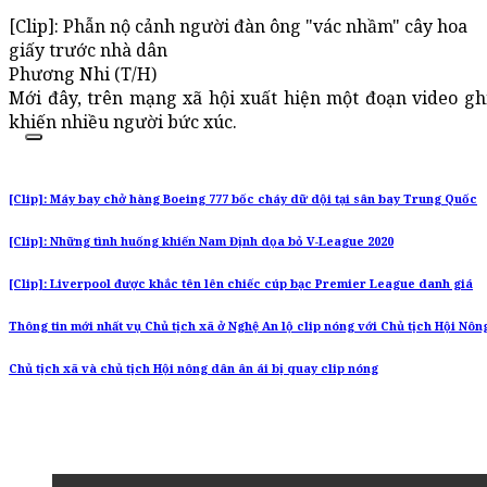
[Clip]: Phẫn nộ cảnh người đàn ông "vác nhầm" cây hoa
giấy trước nhà dân
Phương Nhi (T/H)
Mới đây, trên mạng xã hội xuất hiện một đoạn video gh
khiến nhiều người bức xúc.
[Clip]: Máy bay chở hàng Boeing 777 bốc cháy dữ dội tại sân bay Trung Quốc
[Clip]: Những tình huống khiến Nam Định dọa bỏ V-League 2020
[Clip]: Liverpool được khắc tên lên chiếc cúp bạc Premier League danh giá
Thông tin mới nhất vụ Chủ tịch xã ở Nghệ An lộ clip nóng với Chủ tịch Hội Nôn
Chủ tịch xã và chủ tịch Hội nông dân ân ái bị quay clip nóng