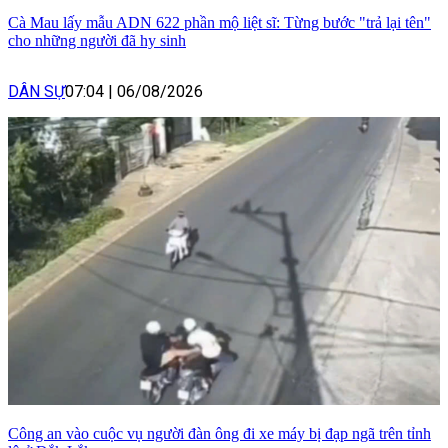
Cà Mau lấy mẫu ADN 622 phần mộ liệt sĩ: Từng bước "trả lại tên"
cho những người đã hy sinh
DÂN SỰ
07:04
|
06/08/2026
Công an vào cuộc vụ người đàn ông đi xe máy bị đạp ngã trên tỉnh