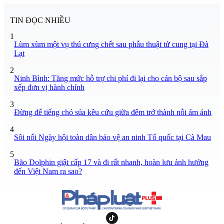
TIN ĐỌC NHIỀU
1
Lùm xùm một vụ thú cưng chết sau phẫu thuật tử cung tại Đà
Lạt
2
Ninh Bình: Tăng mức hỗ trợ chi phí đi lại cho cán bộ sau sắp
xếp đơn vị hành chính
3
Đừng để tiếng chó sủa kêu cứu giữa đêm trở thành nỗi ám ảnh
4
Sôi nổi Ngày hội toàn dân bảo vệ an ninh Tổ quốc tại Cà Mau
5
Bão Dolphin giật cấp 17 và đi rất nhanh, hoàn lưu ảnh hưởng
đến Việt Nam ra sao?