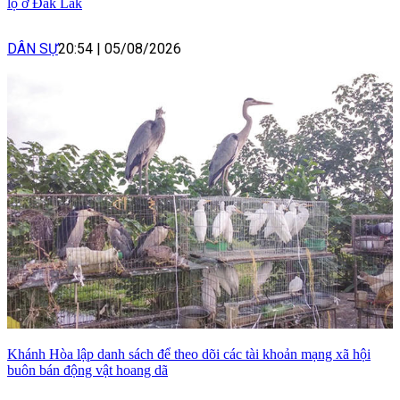
lộ ở Đắk Lắk
DÂN SỰ
20:54
|
05/08/2026
Khánh Hòa lập danh sách để theo dõi các tài khoản mạng xã hội
buôn bán động vật hoang dã