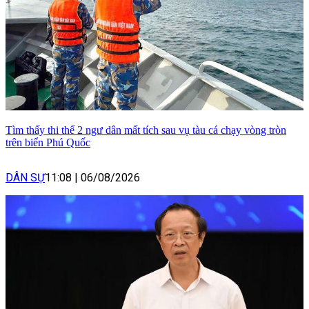
Tìm thấy thi thể 2 ngư dân mất tích sau vụ tàu cá chạy vòng tròn
trên biển Phú Quốc
DÂN SỰ
11:08
|
06/08/2026