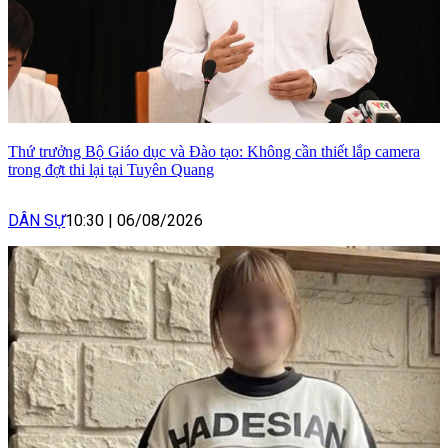
Thứ trưởng Bộ Giáo dục và Đào tạo: Không cần thiết lắp camera
trong đợt thi lại tại Tuyên Quang
DÂN SỰ
10:30
|
06/08/2026