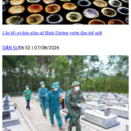
Lập hồ sơ đưa gốm sứ Bình Dương vươn tầm thế giới
DÂN SỰ
06:52
|
07/08/2026