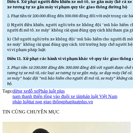
Điều 6. Xử phạt người điều khiển xe mô tô, xe gắn máy (kể cả xe 
xe tương tự xe gắn máy vi phạm quy tắc giao thông đường bộ
2. Phạt tiền từ 200.000 đồng đến 300.000 đồng đối với một trong các h
i) Người điều khiển, người ngồi trên xe không đội “mũ bảo hiểm c
người đi mô tô, xe máy” không cài quai đúng quy cách khi tham gia g
k) Chở người ngồi trên xe không đội “mũ bảo hiểm cho người đi mô 
xe máy” không cài quai đúng quy cách, trừ trường hợp chở người bệnh
vi vi phạm pháp luật;
Điều 11. Xử phạt các hành vi vi phạm khác về quy tắc giao thôn
3. Phạt tiền từ 200.000 đồng đến 300.000 đồng đối với người được chở t
tương tự xe mô tô, các loại xe tương tự xe gắn máy, xe đạp máy (kể cả
xe máy” hoặc đội “mũ bảo hiểm cho người đi mô tô, xe máy” không cà
bộ.
Tags:
dừng xe
đỗ xe
Pháp luật plus
nam thanh thiên tông vào đuôi xe tải
pháp luật Việt Nam
pháp luật
tai nạn giao thông
phapluatplus.vn
TIN CÙNG CHUYÊN MỤC