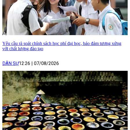
Yêu cầu rà soát chính sách học phí đại học, bảo đảm tương xứng
với chất lượng đào tạo
DÂN SỰ
12:26
|
07/08/2026