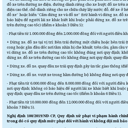
đỗ xe trên đường xe điện, đường dành riêng cho xe buýt; đỗ xe trên
điện cao thế, chỗ dành riêng cho xe chữa cháy lấy nước; đỗ, để xe ở h
đỗ xe” hoặc biển “Cấm dừng xe và đỗ xe” (trừ hành vi dừng xe, đỗ x
báo hiệu để người lái xe khác biết khi buộc phải dừng xe, đỗ xe t
trên đường cao tốc) (điểm e khoản 3 Điều 5);
- Phạt tiền từ 1.000.000 đồng đến 2.000.000 đồng đối với người điều kh
+ Dừng xe, đỗ xe tại vị trí: Bên trái đường một chiều hoặc bên trá
cong hoặc gần đầu dốc nơi tầm nhìn bị che khuất; trên cầu, gầm cầu 
vi dừng xe, đỗ xe trên đường cao tốc không đúng nơi quy định; khô
dừng xe, đỗ xe trên đường cao tốc không đúng nơi quy định; quay đầu
+ Dừng xe, đỗ xe, quay đầu xe trái quy định gây ùn tắc giao thông (đi
+ Dừng xe, đỗ xe, vượt xe trong hầm đường bộ không đúng nơi quy đị
- Phạt tiền từ 6.000.000 đồng đến 8.000.000 đồng đối với người điề
nơi quy định; không có báo hiệu để người lái xe khác biết khi buộc
quy định; quay đầu xe trên đường cao tốc (điểm b khoản 6 Điều 5).
- Phạt tiền từ 10.000.000 đồng đến 12.000.000 đồng đối với người điề
khoản 7 Điều 5).
Nghị định 100/2019/NĐ-CP, Quy định xử phạt vi phạm hành chí
trong đó có quy định mức phạt đối với hành vi không đội mũ bảo