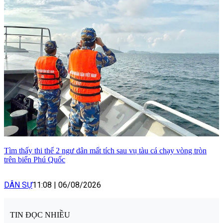
Tìm thấy thi thể 2 ngư dân mất tích sau vụ tàu cá chạy vòng tròn
trên biển Phú Quốc
DÂN SỰ
11:08
|
06/08/2026
TIN ĐỌC NHIỀU