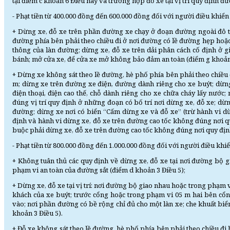
tại điểm c khoản 6 Điều này và trường hợp đỗ xe tại vị trí quy định đ
- Phạt tiền từ 400.000 đồng đến 600.000 đồng đối với người điều khiển
+ Dừng xe, đỗ xe trên phần đường xe chạy ở đoạn đường ngoài đô t
đường phía bên phải theo chiều đi ở nơi đường có lề đường hẹp hoặc
thông của làn đường; dừng xe, đỗ xe trên dải phân cách cố định ở 
bánh; mở cửa xe, để cửa xe mở không bảo đảm an toàn (điểm g khoản 
+ Dừng xe không sát theo lề đường, hè phố phía bên phải theo chiều 
m; dừng xe trên đường xe điện, đường dành riêng cho xe buýt; dừn
điện thoại, điện cao thế, chỗ dành riêng cho xe chữa cháy lấy nước; r
đúng vị trí quy định ở những đoạn có bố trí nơi dừng xe, đỗ xe; d
đường; dừng xe nơi có biển “Cấm dừng xe và đỗ xe” (trừ hành vi 
định và hành vi dừng xe, đỗ xe trên đường cao tốc không đúng nơi qu
buộc phải dừng xe, đỗ xe trên đường cao tốc không đúng nơi quy định
- Phạt tiền từ 800.000 đồng đến 1.000.000 đồng đối với người điều khiể
+ Không tuân thủ các quy định về dừng xe, đỗ xe tại nơi đường bộ 
phạm vi an toàn của đường sắt (điểm d khoản 3 Điều 5);
+ Dừng xe, đỗ xe tại vị trí: nơi đường bộ giao nhau hoặc trong phạm
khách của xe buýt; trước cổng hoặc trong phạm vi 05 m hai bên cổng
vào; nơi phần đường có bề rộng chỉ đủ cho một làn xe; che khuất bi
khoản 3 Điều 5).
+ Đỗ xe không sát theo lề đường, hè phố phía bên phải theo chiều đi