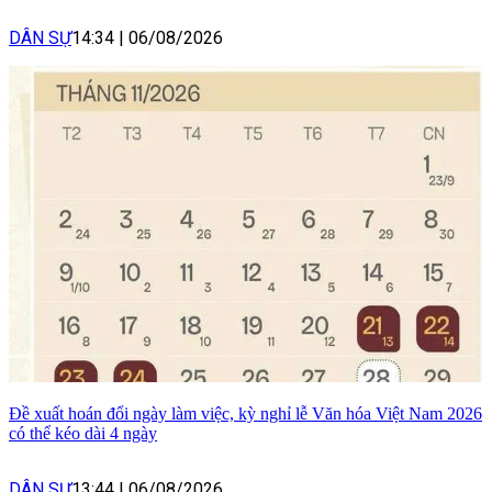
DÂN SỰ
14:34
|
06/08/2026
Đề xuất hoán đổi ngày làm việc, kỳ nghỉ lễ Văn hóa Việt Nam 2026
có thể kéo dài 4 ngày
DÂN SỰ
13:44
|
06/08/2026