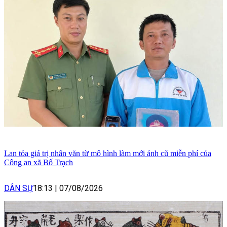
Lan tỏa giá trị nhân văn từ mô hình làm mới ảnh cũ miễn phí của
Công an xã Bố Trạch
DÂN SỰ
18:13
|
07/08/2026