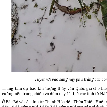
Tuyết rơi vào sáng nay phủ trắng các co
Trung tâm dự báo khí tượng thủy văn Quốc gia cho biế
cường nên trong chiều và đêm nay 11-1, ở các tỉnh từ H
Ở Bắc Bộ và các tỉnh từ Thanh Hóa đến Thừa Thiên Huế trời
đến 10 độ, vùng núi 4 đến 7 độ, vùng núi cao có nơi dưới 