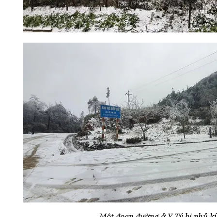
Một đoạn đường ở Y Tý bị phủ kí