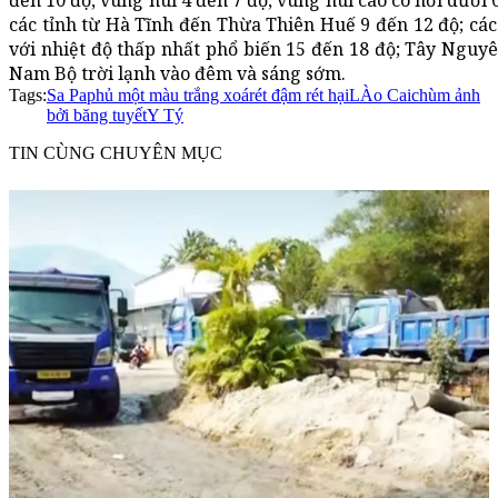
các tỉnh từ Hà Tĩnh đến Thừa Thiên Huế 9 đến 12 độ; các
với nhiệt độ thấp nhất phổ biến 15 đến 18 độ; Tây Nguy
Nam Bộ trời lạnh vào đêm và sáng sớm.
Tags:
Sa Pa
phủ một màu trắng xoá
rét đậm rét hại
LÀo Cai
chùm ảnh
bởi băng tuyết
Y Tý
TIN CÙNG CHUYÊN MỤC