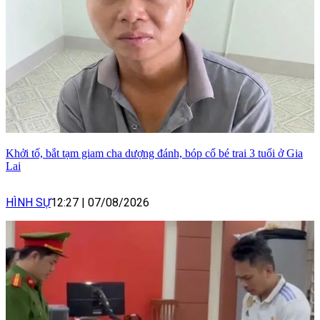
Khởi tố, bắt tạm giam cha dượng đánh, bóp cổ bé trai 3 tuổi ở Gia
Lai
HÌNH SỰ
12:27
|
07/08/2026