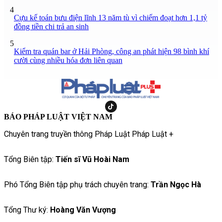
4
Cựu kế toán bưu điện lĩnh 13 năm tù vì chiếm đoạt hơn 1,1 tỷ
đồng tiền chi trả an sinh
5
Kiểm tra quán bar ở Hải Phòng, công an phát hiện 98 bình khí
cười cùng nhiều hóa đơn liên quan
BÁO PHÁP LUẬT VIỆT NAM
Chuyên trang truyền thông Pháp Luật Pháp Luật +
Tổng Biên tập:
Tiến sĩ Vũ Hoài Nam
Phó Tổng Biên tập phụ trách chuyên trang:
Trần Ngọc Hà
Tổng Thư ký:
Hoàng Văn Vượng