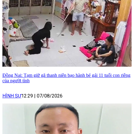
Đồng Nai: Tạm giữ gã thanh niên bạo hành bé gái 11 tuổi con riêng
của người tình
HÌNH SỰ
12:29
|
07/08/2026