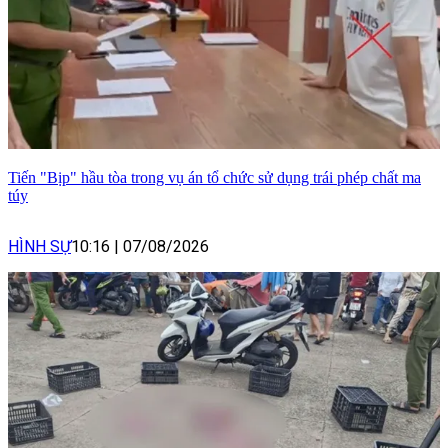
Tiến "Bịp" hầu tòa trong vụ án tổ chức sử dụng trái phép chất ma
túy
HÌNH SỰ
10:16
|
07/08/2026