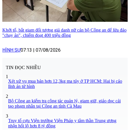
Khởi tố, bắt giam đối tượng giả danh nữ cán bộ Công an để lừa đảo
"chạy án", chiếm đoạt 400 triệu đồng
HÌNH SỰ
07:13
|
07/08/2026
TIN ĐỌC NHIỀU
1
Xét xử vụ mua bán hơn 12,3kg ma túy ở TP HCM: Hai bị cáo
lĩnh án tử hình
2
Bộ Công an kiểm tra công tác quản lý, giam giữ, giáo dục cải
tạo phạm nhân tại Công an tỉnh Cà Mau
3
Truy tố cựu Viện trưởng Viện Pháp y tâm thần Trung ương
nhận hối lộ hơn 8 tỷ đồng