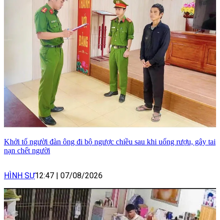
Khởi tố người đàn ông đi bộ ngược chiều sau khi uống rượu, gây tai
nạn chết người
HÌNH SỰ
12:47
|
07/08/2026