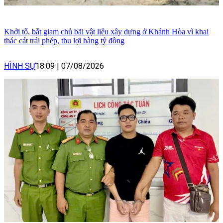
Khởi tố, bắt giam chủ bãi vật liệu xây dựng ở Khánh Hòa vì khai
thác cát trái phép, thu lợi hàng tỷ đồng
HÌNH SỰ
18:09
|
07/08/2026