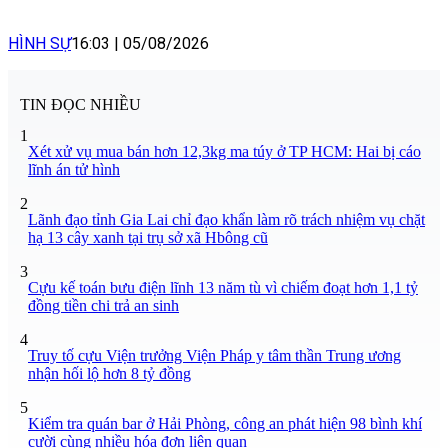
HÌNH SỰ
16:03
|
05/08/2026
TIN ĐỌC NHIỀU
1
Xét xử vụ mua bán hơn 12,3kg ma túy ở TP HCM: Hai bị cáo
lĩnh án tử hình
2
Lãnh đạo tỉnh Gia Lai chỉ đạo khẩn làm rõ trách nhiệm vụ chặt
hạ 13 cây xanh tại trụ sở xã Hbông cũ
3
Cựu kế toán bưu điện lĩnh 13 năm tù vì chiếm đoạt hơn 1,1 tỷ
đồng tiền chi trả an sinh
4
Truy tố cựu Viện trưởng Viện Pháp y tâm thần Trung ương
nhận hối lộ hơn 8 tỷ đồng
5
Kiểm tra quán bar ở Hải Phòng, công an phát hiện 98 bình khí
cười cùng nhiều hóa đơn liên quan