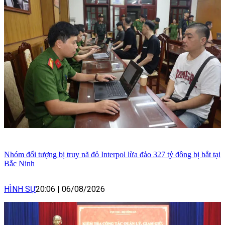
Nhóm đối tượng bị truy nã đỏ Interpol lừa đảo 327 tỷ đồng bị bắt tại
Bắc Ninh
HÌNH SỰ
20:06
|
06/08/2026