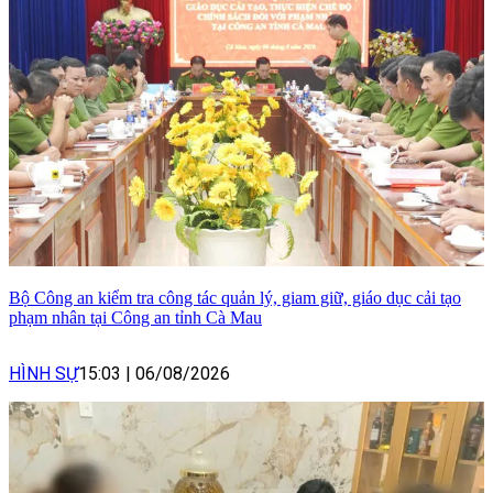
Bộ Công an kiểm tra công tác quản lý, giam giữ, giáo dục cải tạo
phạm nhân tại Công an tỉnh Cà Mau
HÌNH SỰ
15:03
|
06/08/2026