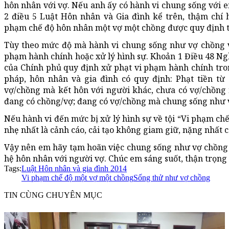
hôn nhân với vợ. Nếu anh ấy có hành vi chung sống với 
2 điều 5 Luật Hôn nhân và Gia đình kể trên, thậm chí 
phạm chế độ hôn nhân một vợ một chồng được quy định t
Tùy theo mức độ mà hành vi chung sống như vợ chồng vớ
phạm hành chính hoặc xử lý hình sự. Khoản 1 Điều 48 Ng
của Chính phủ quy định xử phạt vi phạm hành chính tron
pháp, hôn nhân và gia đình có quy định: Phạt tiền từ 
vợ/chồng mà kết hôn với người khác, chưa có vợ/chồng 
đang có chồng/vợ; đang có vợ/chồng mà chung sống như 
Nếu hành vi đến mức bị xử lý hình sự về tội “Vi phạm ch
nhẹ nhất là cảnh cáo, cải tạo không giam giữ, nặng nhất c
Vậy nên em hãy tạm hoãn việc chung sống như vợ chồng 
hệ hôn nhân với người vợ. Chúc em sáng suốt, thận trọn
Tags:
Luật Hôn nhân và gia đình 2014
Vi phạm chế độ một vợ một chồng
Sống thử như vợ chồng
TIN CÙNG CHUYÊN MỤC