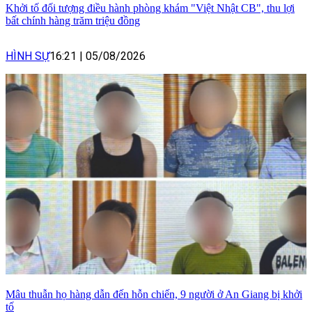
Khởi tố đối tượng điều hành phòng khám "Việt Nhật CB", thu lợi
bất chính hàng trăm triệu đồng
HÌNH SỰ
16:21
|
05/08/2026
Mâu thuẫn họ hàng dẫn đến hỗn chiến, 9 người ở An Giang bị khởi
tố