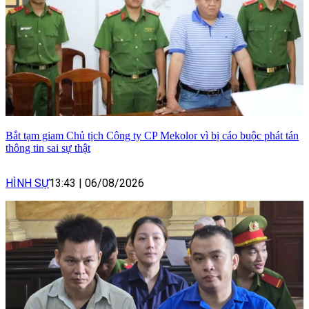
Bắt tạm giam Chủ tịch Công ty CP Mekolor vì bị cáo buộc phát tán
thông tin sai sự thật
HÌNH SỰ
13:43
|
06/08/2026