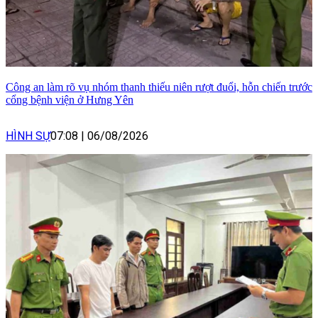
Công an làm rõ vụ nhóm thanh thiếu niên rượt đuổi, hỗn chiến trước
cổng bệnh viện ở Hưng Yên
HÌNH SỰ
07:08
|
06/08/2026