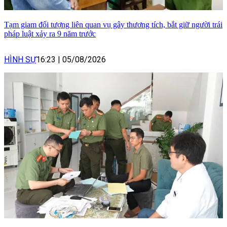
Tạm giam đối tượng liên quan vụ gây thương tích, bắt giữ người trái
pháp luật xảy ra 9 năm trước
HÌNH SỰ
16:23
|
05/08/2026