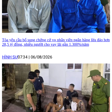
Tòa yêu cầu bổ sung chứng cứ vụ nhân viên ngân hàng lừa đảo hơn
28,5 tỷ đồng, nhiều người cho vay lãi gần 1.300%/năm
HÌNH SỰ
07:34
|
06/08/2026