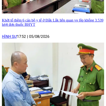
Khởi tố thêm 6 cán bộ y tế ở Đắk Lắk liên quan vụ lập khống 3.539
lượt đơn thuốc BHYT
HÌNH SỰ
17:52
|
05/08/2026