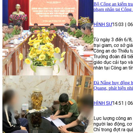
Bộ Công an kiểm tra 
phạm nhân tại Công 
HÌNH SỰ
15:03
|
06
Từ ngày 3 đến 6/8,
trại giam, cơ sở gi
Công an do Thiếu 
Trưởng đoàn đã tiến
giáo dục cải tạo và
nhân tại Công an tỉ
Đà Nẵng huy động hơ
Quang, phát hiện nh
HÌNH SỰ
14:51
|
06
Lực lượng công an 
người lao động, cơ 
Chỉ trong đợt ra qu