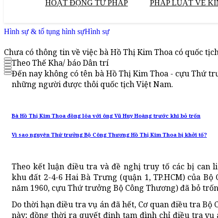
HOẠT ĐỘNG TƯ PHÁP
PHÁP LUẬT VỀ KI
Hình sự & tố tụng hình sự
Hình sự
Chưa có thông tin về việc bà Hồ Thị Kim Thoa có quốc tịc
Theo Thế Kha/ báo Dân trí
Đến nay không có tên bà Hồ Thị Kim Thoa - cựu Thứ t
những người được thôi quốc tịch Việt Nam.
Bà Hồ Thị Kim Thoa đồng lõa với ông Vũ Huy Hoàng trước khi bỏ trốn
Vì sao nguyên Thứ trưởng Bộ Công Thương Hồ Thị Kim Thoa bị khởi tố?
Theo kết luận điều tra và đề nghị truy tố các bị can
khu đất 2-4-6 Hai Bà Trưng (quận 1, TP.HCM) của Bộ 
năm 1960, cựu Thứ trưởng Bộ Công Thương) đã bỏ trốn
Do thời hạn điều tra vụ án đã hết, Cơ quan điều tra Bộ 
này; đồng thời ra quyết định tạm đình chỉ điều tra vụ