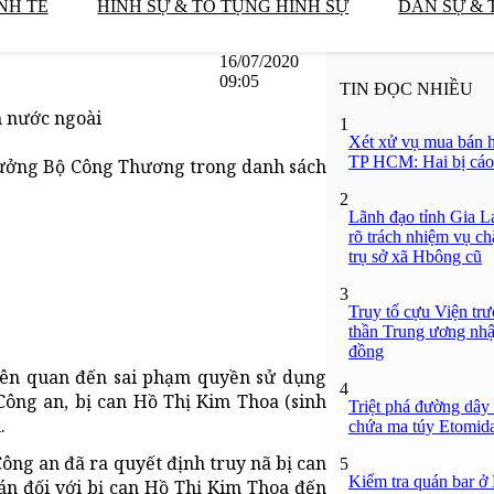
NH TẾ
HÌNH SỰ & TỐ TỤNG HÌNH SỰ
DÂN SỰ & 
16/07/2020
09:05
TIN ĐỌC NHIỀU
h nước ngoài
1
Xét xử vụ mua bán h
TP HCM: Hai bị cáo 
rưởng Bộ Công Thương trong danh sách
2
Lãnh đạo tỉnh Gia L
rõ trách nhiệm vụ ch
trụ sở xã Hbông cũ
3
Truy tố cựu Viện tr
thần Trung ương nhận
đồng
 liên quan đến sai phạm quyền sử dụng
4
Công an, bị can Hồ Thị Kim Thoa (sinh
Triệt phá đường dây 
.
chứa ma túy Etomidat
Công an đã ra quyết định truy nã bị can
5
Kiểm tra quán bar ở
 án đối với bị can Hồ Thị Kim Thoa đến