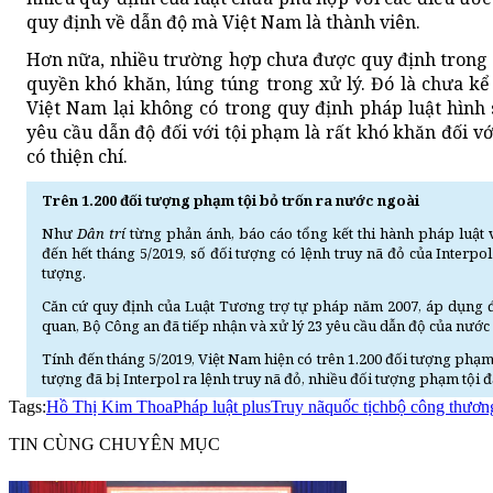
quy định về dẫn độ mà Việt Nam là thành viên.
Hơn nữa, nhiều trường hợp chưa được quy định trong 
quyền khó khăn, lúng túng trong xử lý. Đó là chưa kể 
Việt Nam lại không có trong quy định pháp luật hình s
yêu cầu dẫn độ đối với tội phạm là rất khó khăn đối
có thiện chí.
Trên 1.200 đối tượng phạm tội bỏ trốn ra nước ngoài
Như
Dân trí
từng phản ánh, báo cáo tổng kết thi hành pháp luật
đến hết tháng 5/2019, số đối tượng có lệnh truy nã đỏ của Interpol
tượng.
Căn cứ quy định của Luật Tương trợ tự pháp năm 2007, áp dụng đ
quan, Bộ Công an đã tiếp nhận và xử lý 23 yêu cầu dẫn độ của nước
Tính đến tháng 5/2019, Việt Nam hiện có trên 1.200 đối tượng phạm 
tượng đã bị Interpol ra lệnh truy nã đỏ, nhiều đối tượng phạm tội 
Tags:
Hồ Thị Kim Thoa
Pháp luật plus
Truy nã
quốc tịch
bộ công thươn
TIN CÙNG CHUYÊN MỤC