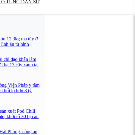
TỐ TỤNG DÂN SỰ
ơn 12,3kg ma túy ở
lĩnh án tử hình
ai chỉ đạo khẩn làm
ặt hạ 13 cây xanh tại
ưởng Viện Pháp y tâm
 hối lộ hơn 8 tỷ
sản xuất Pod Chill
e, khởi tố 30 bị can
 Hải Phòng, công an