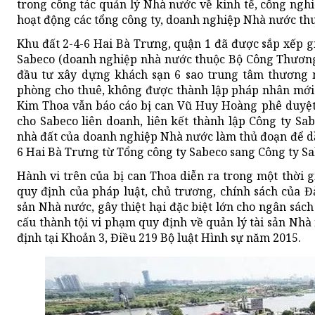
trong công tác quản lý Nhà nước về kinh tế, công nghiệ
hoạt động các tổng công ty, doanh nghiệp Nhà nước t
Khu đất 2-4-6 Hai Bà Trưng, quận 1 đã được sắp xếp 
Sabeco (doanh nghiệp nhà nước thuộc Bộ Công Thương
đầu tư xây dựng khách sạn 6 sao trung tâm thương m
phòng cho thuê, không được thành lập pháp nhân mới.
Kim Thoa vẫn báo cáo bị can Vũ Huy Hoàng phê duyệt
cho Sabeco liên doanh, liên kết thành lập Công ty Sab
nhà đất của doanh nghiệp Nhà nước làm thủ đoạn để d
6 Hai Bà Trưng từ Tổng công ty Sabeco sang Công ty Sa
Hành vi trên của bị can Thoa diễn ra trong một thời gi
quy định của pháp luật, chủ trương, chính sách của Đ
sản Nhà nước, gây thiệt hại đặc biệt lớn cho ngân sác
cấu thành tội vi phạm quy định về quản lý tài sản Nhà 
định tại Khoản 3, Điều 219 Bộ luật Hình sự năm 2015.