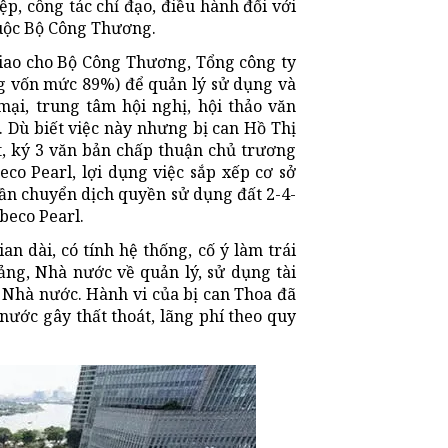
p, công tác chỉ đạo, điều hành đối với
huộc Bộ Công Thương.
giao cho Bộ Công Thương, Tổng công ty
 vốn mức 89%) để quản lý sử dụng và
ại, trung tâm hội nghị, hội thảo văn
 Dù biết việc này nhưng bị can Hồ Thị
, ký 3 văn bản chấp thuận chủ trương
eco Pearl, lợi dụng việc sắp xếp cơ sở
ần chuyển dịch quyền sử dụng đất 2-4-
beco Pearl.
an dài, có tính hệ thống, cố ý làm trái
ảng, Nhà nước về quản lý, sử dụng tài
h Nhà nước. Hành vi của bị can Thoa đã
nước gây thất thoát, lãng phí theo quy