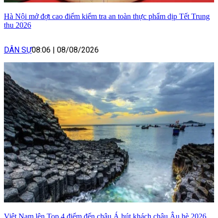
Hà Nội mở đợt cao điểm kiểm tra an toàn thực phẩm dịp Tết Trung
thu 2026
DÂN SỰ
08:06
|
08/08/2026
Việt Nam lên Top 4 điểm đến châu Á hút khách châu Âu hè 2026