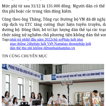
Mức phí từ sau 31/12 là 135.000 đồng. Người dân có thể
thu phí hoặc các trung tâm đăng kiểm.
Cũng theo ông Thắng, Tổng cục Đường bộ VN đã đề nghị 
cấp dịch vụ ETC tăng cường thực hiện tuyên truyền, d
đường bộ. Đồng thời, bố trí lực lượng dán thẻ tại các trạ
chức năng xử nghiêm chủ phương tiện không dán thẻ song
Tags:
phải trả phí
từ đầu năm 2022
chủ xe
Pháp luật plus
giao thông 24h
pháp luật Việt Nam
giao thong
pháp luật
dán thẻ thu phí không dừng
phapluatplus.vn
TIN CÙNG CHUYÊN MỤC