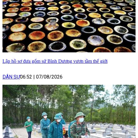
Lập hồ sơ đưa gốm sứ Bình Dương vươn tầm thế giới
DÂN SỰ
06:52
|
07/08/2026