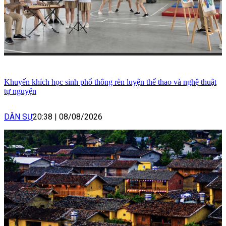
Khuyến khích học sinh phổ thông rèn luyện thể thao và nghệ thuật
tự nguyện
DÂN SỰ
20:38
|
08/08/2026