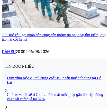
TP Huế kêu gọi nhân dân cung cấp thông tin phục vụ tìm kiếm, quy
tập hài cốt liệt sĩ
DÂN SỰ
20:00
|
06/08/2026
TIN ĐỌC NHIỀU
1
Lùm xùm một vụ thú cưng chết sau phẫu thuật tử cung tại Đà
Lạt
2
Chủ xe và tài xế ở Gia Lai đối mặt mức phạt gần 60 triệu đồng
vì xe tải chở quá tải 82%
3