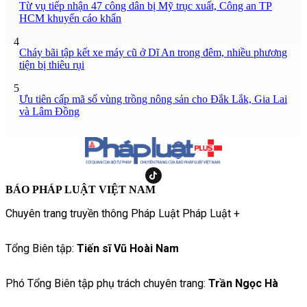
Từ vụ tiếp nhận 47 công dân bị Mỹ trục xuất, Công an TP
HCM khuyến cáo khẩn
4
Cháy bãi tập kết xe máy cũ ở Dĩ An trong đêm, nhiều phương
tiện bị thiêu rụi
5
Ưu tiên cấp mã số vùng trồng nông sản cho Đắk Lắk, Gia Lai
và Lâm Đồng
BÁO PHÁP LUẬT VIỆT NAM
Chuyên trang truyền thông Pháp Luật Pháp Luật +
Tổng Biên tập:
Tiến sĩ Vũ Hoài Nam
Phó Tổng Biên tập phụ trách chuyên trang:
Trần Ngọc Hà