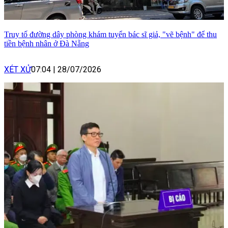
Truy tố đường dây phòng khám tuyển bác sĩ giả, "vẽ bệnh" để thu
tiền bệnh nhân ở Đà Nẵng
XÉT XỬ
07:04
|
28/07/2026