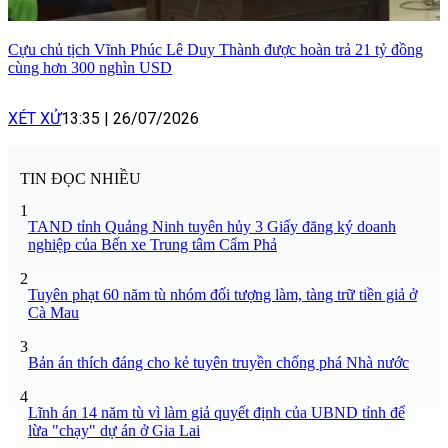
Cựu chủ tịch Vĩnh Phúc Lê Duy Thành được hoàn trả 21 tỷ đồng
cùng hơn 300 nghìn USD
XÉT XỬ
13:35
|
26/07/2026
TIN ĐỌC NHIỀU
1
TAND tỉnh Quảng Ninh tuyên hủy 3 Giấy đăng ký doanh
nghiệp của Bến xe Trung tâm Cẩm Phả
2
Tuyên phạt 60 năm tù nhóm đối tượng làm, tàng trữ tiền giả ở
Cà Mau
3
Bản án thích đáng cho kẻ tuyên truyền chống phá Nhà nước
4
Lĩnh án 14 năm tù vì làm giả quyết định của UBND tỉnh để
lừa "chạy" dự án ở Gia Lai