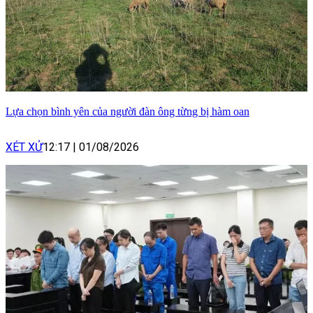
Lựa chọn bình yên của người đàn ông từng bị hàm oan
XÉT XỬ
12:17
|
01/08/2026