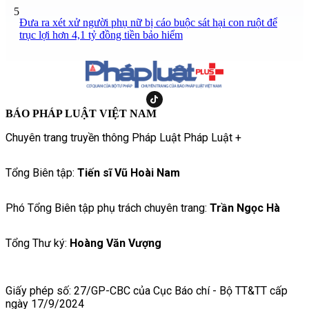
5
Đưa ra xét xử người phụ nữ bị cáo buộc sát hại con ruột để
trục lợi hơn 4,1 tỷ đồng tiền bảo hiểm
BÁO PHÁP LUẬT VIỆT NAM
Chuyên trang truyền thông Pháp Luật Pháp Luật +
Tổng Biên tập:
Tiến sĩ Vũ Hoài Nam
Phó Tổng Biên tập phụ trách chuyên trang:
Trần Ngọc Hà
Tổng Thư ký:
Hoàng Văn Vượng
Giấy phép số: 27/GP-CBC của Cục Báo chí - Bộ TT&TT cấp
ngày 17/9/2024