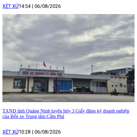
XÉT XỬ
14:54
|
06/08/2026
TAND tỉnh Quảng Ninh tuyên hủy 3 Giấy đăng ký doanh nghiệp
của Bến xe Trung tâm Cẩm Phả
XÉT XỬ
10:28
|
06/08/2026