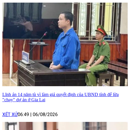
Lĩnh án 14 năm tù vì làm giả quyết định của UBND tỉnh để lừa
"chạy" dự án ở Gia Lai
XÉT XỬ
06:49
|
06/08/2026