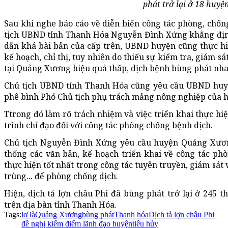
phát trở lại ở 18 huyện
Sau khi nghe báo cáo về diễn biến công tác phòng, chống
tịch UBND tỉnh Thanh Hóa Nguyễn Đình Xứng khẳng địn
dẫn khá bài bản của cấp trên, UBND huyện cũng thực hi
kế hoạch, chỉ thị, tuy nhiên do thiếu sự kiểm tra, giám s
tại Quảng Xương hiệu quả thấp, dịch bệnh bùng phát nhan
Chủ tịch UBND tỉnh Thanh Hóa cũng yêu cầu UBND huy
phê bình Phó Chủ tịch phụ trách mảng nông nghiệp của 
Ttrong đó làm rõ trách nhiệm và việc triển khai thực h
trình chỉ đạo đối với công tác phòng chống bệnh dịch.
Chủ tịch Nguyễn Đình Xứng yêu cầu huyện Quảng Xươn
thống các văn bản, kế hoạch triển khai về công tác ph
thực hiện tốt nhất trong công tác tuyên truyền, giám sát 
trùng... để phòng chống dịch.
Hiện, dịch tả lợn châu Phi đã bùng phát trở lại ở 245 t
trên địa bàn tỉnh Thanh Hóa.
Tags:
lơ là
Quảng Xương
bùng phát
Thanh hóa
Dịch tả lợn châu Phi
đề nghị kiểm điểm lãnh đạo huyện
tiêu hủy