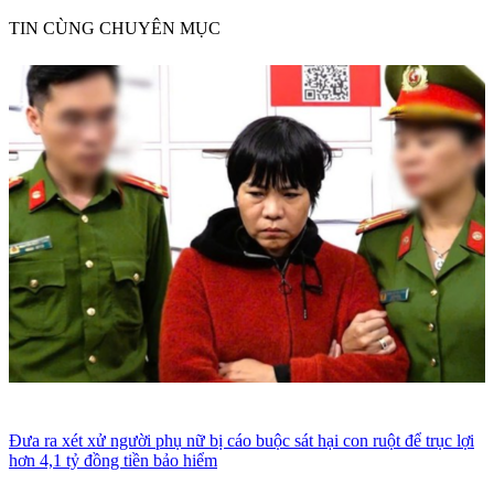
TIN CÙNG CHUYÊN MỤC
Đưa ra xét xử người phụ nữ bị cáo buộc sát hại con ruột để trục lợi
hơn 4,1 tỷ đồng tiền bảo hiểm