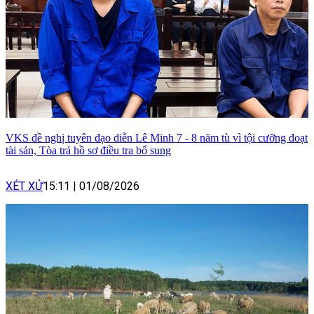
VKS đề nghị tuyên đạo diễn Lê Minh 7 - 8 năm tù vì tội cưỡng đoạt
tài sản, Tòa trả hồ sơ điều tra bổ sung
XÉT XỬ
15:11
|
01/08/2026