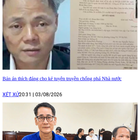
Bản án thích đáng cho kẻ tuyên truyền chống phá Nhà nước
XÉT XỬ
20:31
|
03/08/2026