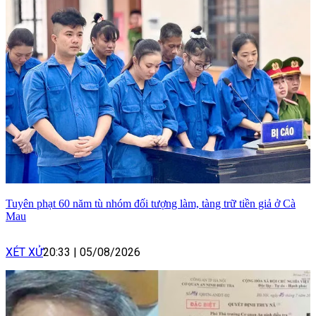
Tuyên phạt 60 năm tù nhóm đối tượng làm, tàng trữ tiền giả ở Cà
Mau
XÉT XỬ
20:33
|
05/08/2026