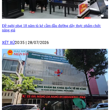
Đề nghị phạt 18 năm tù kẻ cầm đầu đường dây thực phẩm chức
năng giả
XÉT XỬ
20:35
|
28/07/2026