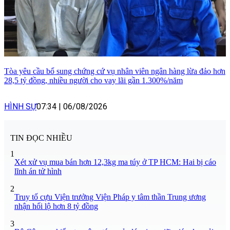
Tòa yêu cầu bổ sung chứng cứ vụ nhân viên ngân hàng lừa đảo hơn
28,5 tỷ đồng, nhiều người cho vay lãi gần 1.300%/năm
HÌNH SỰ
07:34
|
06/08/2026
TIN ĐỌC NHIỀU
1
Xét xử vụ mua bán hơn 12,3kg ma túy ở TP HCM: Hai bị cáo
lĩnh án tử hình
2
Truy tố cựu Viện trưởng Viện Pháp y tâm thần Trung ương
nhận hối lộ hơn 8 tỷ đồng
3