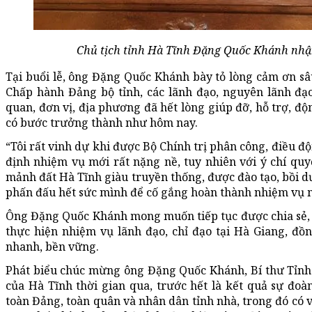
Chủ tịch tỉnh Hà Tĩnh Đặng Quốc Khánh nhậ
Tại buổi lễ, ông Đặng Quốc Khánh bày tỏ lòng cảm ơn sâ
Chấp hành Đảng bộ tỉnh, các lãnh đạo, nguyên lãnh đạo
quan, đơn vị, địa phương đã hết lòng giúp đỡ, hỗ trợ, độ
có bước trưởng thành như hôm nay.
“Tôi rất vinh dự khi được Bộ Chính trị phân công, điều 
định nhiệm vụ mới rất nặng nề, tuy nhiên với ý chí quyế
mảnh đất Hà Tĩnh giàu truyền thống, được đào tạo, bồi d
phấn đấu hết sức mình để cố gắng hoàn thành nhiệm vụ m
Ông Đặng Quốc Khánh mong muốn tiếp tục được chia sẻ, 
thực hiện nhiệm vụ lãnh đạo, chỉ đạo tại Hà Giang, đồn
nhanh, bền vững.
Phát biểu chúc mừng ông Đặng Quốc Khánh, Bí thư Tỉnh
của Hà Tĩnh thời gian qua, trước hết là kết quả sự đo
toàn Đảng, toàn quân và nhân dân tỉnh nhà, trong đó có v