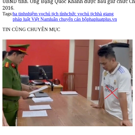
UBND tỉnh. Ông Đặng Quốc Khánh được bầu giữ chức Chủ
2016.
Tags:
ha tinh
nhiệm vụ
chủ tịch tỉnh
chức vụ
chủ tịch
hà giang
pháp luật Việt Nam
luân chuyển cán bộ
phapluatplus.vn
TIN CÙNG CHUYÊN MỤC