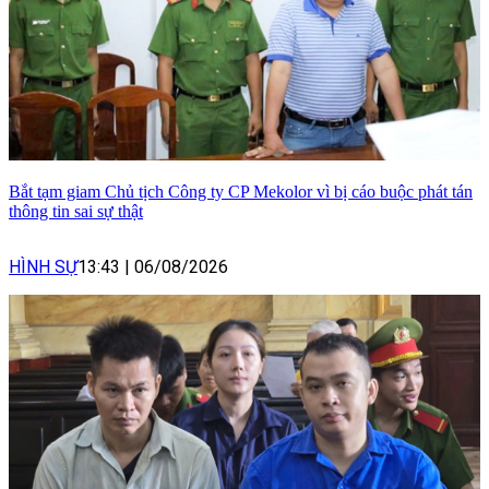
Bắt tạm giam Chủ tịch Công ty CP Mekolor vì bị cáo buộc phát tán
thông tin sai sự thật
HÌNH SỰ
13:43
|
06/08/2026