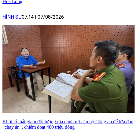
Hòa Long
HÌNH SỰ
07:14
|
07/08/2026
Khởi tố, bắt giam đối tượng giả danh nữ cán bộ Công an để lừa đảo
"chạy án", chiếm đoạt 400 triệu đồng