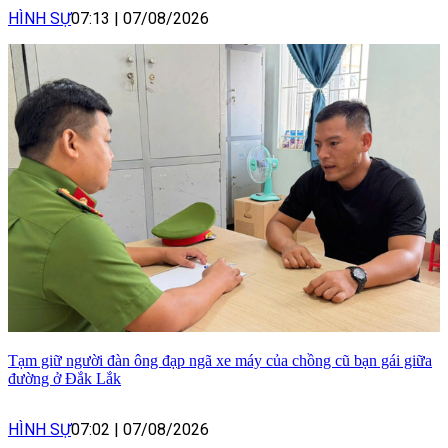
HÌNH SỰ
07:13
|
07/08/2026
Tạm giữ người đàn ông đạp ngã xe máy của chồng cũ bạn gái giữa
đường ở Đắk Lắk
HÌNH SỰ
07:02
|
07/08/2026