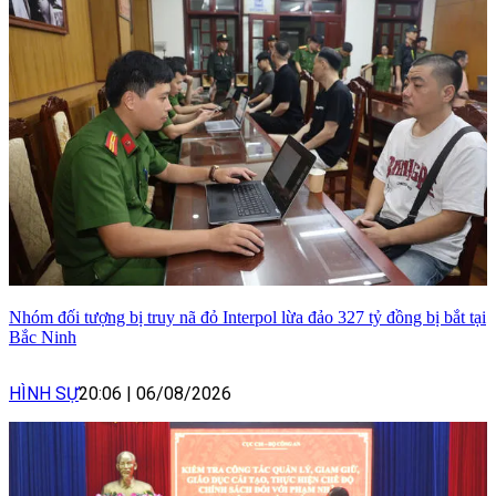
Nhóm đối tượng bị truy nã đỏ Interpol lừa đảo 327 tỷ đồng bị bắt tại
Bắc Ninh
HÌNH SỰ
20:06
|
06/08/2026