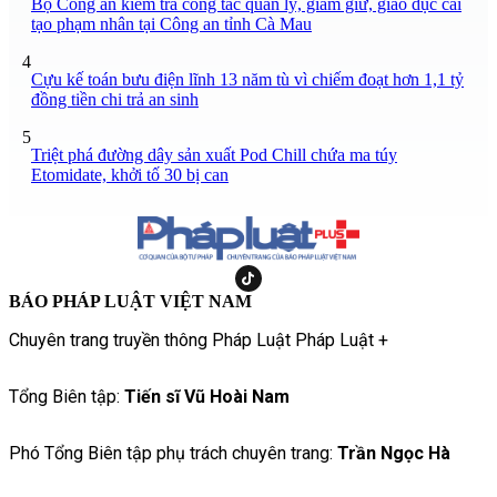
Bộ Công an kiểm tra công tác quản lý, giam giữ, giáo dục cải
tạo phạm nhân tại Công an tỉnh Cà Mau
4
Cựu kế toán bưu điện lĩnh 13 năm tù vì chiếm đoạt hơn 1,1 tỷ
đồng tiền chi trả an sinh
5
Triệt phá đường dây sản xuất Pod Chill chứa ma túy
Etomidate, khởi tố 30 bị can
BÁO PHÁP LUẬT VIỆT NAM
Chuyên trang truyền thông Pháp Luật Pháp Luật +
Tổng Biên tập:
Tiến sĩ Vũ Hoài Nam
Phó Tổng Biên tập phụ trách chuyên trang:
Trần Ngọc Hà