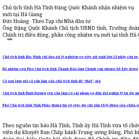
Chủ tịch tỉnh Hà Tĩnh Đặng Quốc Khánh nhận nhiệm vụ
mới tại Hà Giang
Đức Hoàng- Theo Tạp chí Nhà đầu tư
Ông Đặng Quốc Khánh Chủ tịch UBND tỉnh, Trưởng đoàn 
Chính trị điều động, phân công nhiệm vụ mới tại tỉnh Hà 
Chủ tịch tỉnh Bắc Ninh chỉ đạo xử lý nghiêm vụ việc nữ sinh lớp 12 nhảy cầu tự
Bổ nhiệm cựu Phó Chủ tịch tỉnh Thanh Hóa làm Chánh văn phòng Sở Xây dựng
Cả gan làm giả cả văn bản của chủ tịch tỉnh để “thổi” giá
Chủ tịch tỉnh Bình Dương yêu cầu làm rõ sai phạm vụ đấu giá nghìn tỷ tại dự 
Phó Chủ tịch tỉnh Vĩnh Phúc thông tin về việc dự chi gần 18 tỷ đồng sửa chữa 
Theo nguồn tin báo Hà Tĩnh, Tỉnh ủy Hà Tĩnh vừa tổ ch
viên dự khuyết Ban Chấp hành Trung ương Đảng, Phó bí 