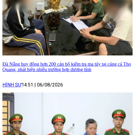
Đà Nẵng huy động hơn 200 cán bộ kiểm tra ma túy tại cảng cá Thọ
Quang, phát hiện nhiều trường hợp dương tính
HÌNH SỰ
14:51
|
06/08/2026