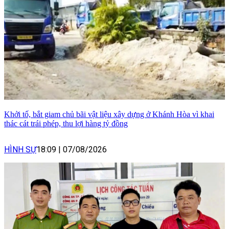
Khởi tố, bắt giam chủ bãi vật liệu xây dựng ở Khánh Hòa vì khai
thác cát trái phép, thu lợi hàng tỷ đồng
HÌNH SỰ
18:09
|
07/08/2026