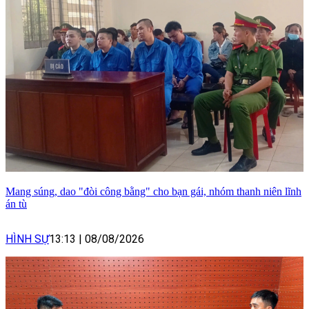
Mang súng, dao "đòi công bằng" cho bạn gái, nhóm thanh niên lĩnh
án tù
HÌNH SỰ
13:13
|
08/08/2026