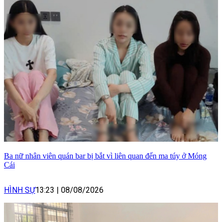
Ba nữ nhân viên quán bar bị bắt vì liên quan đến ma túy ở Móng
Cái
HÌNH SỰ
13:23
|
08/08/2026