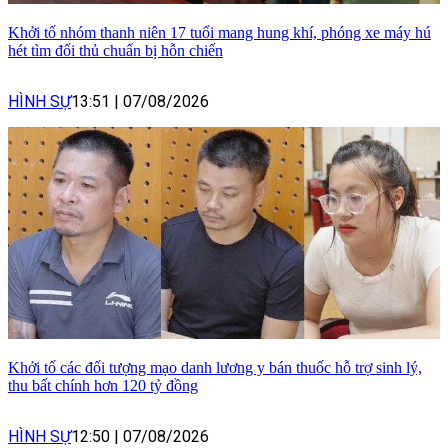
Khởi tố nhóm thanh niên 17 tuổi mang hung khí, phóng xe máy hú
hét tìm đối thủ chuẩn bị hỗn chiến
HÌNH SỰ
13:51
|
07/08/2026
Khởi tố các đối tượng mạo danh lương y bán thuốc hỗ trợ sinh lý,
thu bất chính hơn 120 tỷ đồng
HÌNH SỰ
12:50
|
07/08/2026