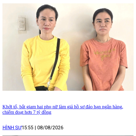
Khởi tố, bắt giam hai phụ nữ làm giả hồ sơ đáo hạn ngân hàng,
chiếm đoạt hơn 7 tỷ đồng
HÌNH SỰ
15:55
|
08/08/2026