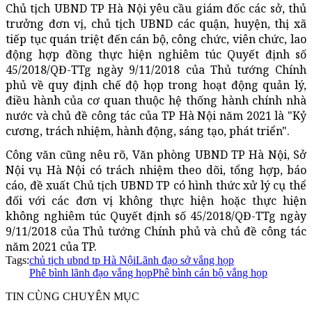
Chủ tịch UBND TP Hà Nội yêu cầu giám đốc các sở, thủ
trưởng đơn vị, chủ tịch UBND các quận, huyện, thị xã
tiếp tục quán triệt đến cán bộ, công chức, viên chức, lao
động hợp đồng thực hiện nghiêm túc Quyết định số
45/2018/QĐ-TTg ngày 9/11/2018 của Thủ tướng Chính
phủ về quy định chế độ họp trong hoạt động quản lý,
điều hành của cơ quan thuộc hệ thống hành chính nhà
nước và chủ đề công tác của TP Hà Nội năm 2021 là "Kỷ
cương, trách nhiệm, hành động, sáng tạo, phát triển".
Công văn cũng nêu rõ, Văn phòng UBND TP Hà Nội, Sở
Nội vụ Hà Nội có trách nhiệm theo dõi, tổng hợp, báo
cáo, đề xuất Chủ tịch UBND TP có hình thức xử lý cụ thể
đối với các đơn vị không thực hiện hoặc thực hiện
không nghiêm túc Quyết định số 45/2018/QĐ-TTg ngày
9/11/2018 của Thủ tướng Chính phủ và chủ đề công tác
năm 2021 của TP.
Tags:
chủ tịch ubnd tp Hà Nội
Lãnh đạo sở vắng họp
Phê bình lãnh đạo vắng họp
Phê bình cán bộ vắng họp
TIN CÙNG CHUYÊN MỤC