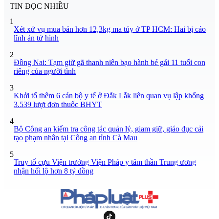
TIN ĐỌC NHIỀU
1
Xét xử vụ mua bán hơn 12,3kg ma túy ở TP HCM: Hai bị cáo
lĩnh án tử hình
2
Đồng Nai: Tạm giữ gã thanh niên bạo hành bé gái 11 tuổi con
riêng của người tình
3
Khởi tố thêm 6 cán bộ y tế ở Đắk Lắk liên quan vụ lập khống
3.539 lượt đơn thuốc BHYT
4
Bộ Công an kiểm tra công tác quản lý, giam giữ, giáo dục cải
tạo phạm nhân tại Công an tỉnh Cà Mau
5
Truy tố cựu Viện trưởng Viện Pháp y tâm thần Trung ương
nhận hối lộ hơn 8 tỷ đồng