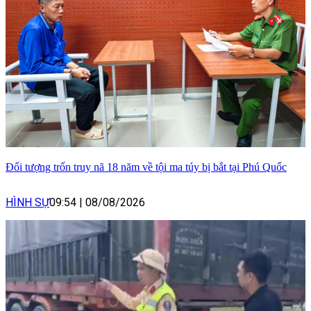
Đối tượng trốn truy nã 18 năm về tội ma túy bị bắt tại Phú Quốc
HÌNH SỰ
09:54
|
08/08/2026