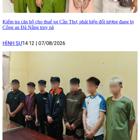
Kiểm tra căn hộ cho thuê tại Cần Thơ, phát hiện đối tượng đang bị
Công an Đà Nẵng truy nã
HÌNH SỰ
14:12
|
07/08/2026