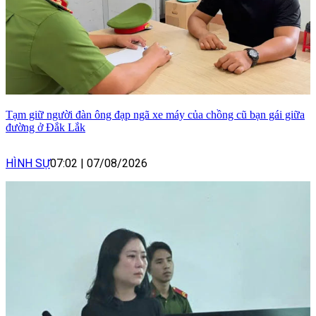
Tạm giữ người đàn ông đạp ngã xe máy của chồng cũ bạn gái giữa
đường ở Đắk Lắk
HÌNH SỰ
07:02
|
07/08/2026