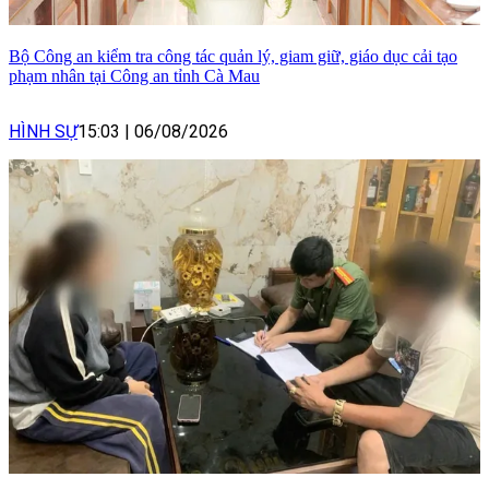
Bộ Công an kiểm tra công tác quản lý, giam giữ, giáo dục cải tạo
phạm nhân tại Công an tỉnh Cà Mau
HÌNH SỰ
15:03
|
06/08/2026