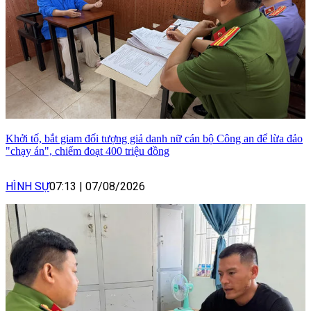
Khởi tố, bắt giam đối tượng giả danh nữ cán bộ Công an để lừa đảo
"chạy án", chiếm đoạt 400 triệu đồng
HÌNH SỰ
07:13
|
07/08/2026