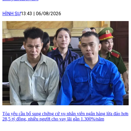
HÌNH SỰ
13:43
|
06/08/2026
Tòa yêu cầu bổ sung chứng cứ vụ nhân viên ngân hàng lừa đảo hơn
28,5 tỷ đồng, nhiều người cho vay lãi gần 1.300%/năm