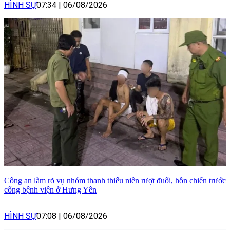
HÌNH SỰ
07:34
|
06/08/2026
Công an làm rõ vụ nhóm thanh thiếu niên rượt đuổi, hỗn chiến trước
cổng bệnh viện ở Hưng Yên
HÌNH SỰ
07:08
|
06/08/2026