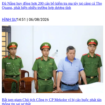
Đà Nẵng huy động hơn 200 cán bộ kiểm tra ma túy tại cảng cá Thọ
Quang, phát hiện nhiều trường hợp dương tính
HÌNH SỰ
14:51
|
06/08/2026
Bắt tạm giam Chủ tịch Công ty CP Mekolor vì bị cáo buộc phát tán
thông tin sai sự thật