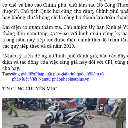
cơ chế và báo cáo Chính phủ, chứ làm sao Bộ Công Th
được?”, Chủ tịch Quốc hội cũng cho rằng, Chính phủ phả
hay không chứ không chỉ là công bố thành lập đoàn thanh
Đại diện cơ quan thẩm tra, Chủ nhiệm Uỷ ban Kinh tế V
tháng đầu năm tăng 2,71% so với bình quân cùng kỳ năm
trong năm nay tiếp tục được điều chỉnh theo lộ trình tăn
các quý tiếp theo và cả năm 2019.
“Nhiều ý kiến đề nghị Chính phủ đánh giá, báo cáo đầy 
điện và tác động của việc tăng giá này đối với CPI, cũng
cho hay.
Tags:
tăng giá điện
Pháp luật plus
giải trình
quốc hội
làm rõ
pháp luật Việt Nam
tư pháp
phapluatplus.vn
TIN CÙNG CHUYÊN MỤC