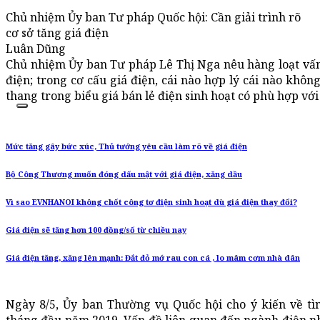
Chủ nhiệm Ủy ban Tư pháp Quốc hội: Cần giải trình rõ
cơ sở tăng giá điện
Luân Dũng
Chủ nhiệm Ủy ban Tư pháp Lê Thị Nga nêu hàng loạt vấn 
điện; trong cơ cấu giá điện, cái nào hợp lý cái nào khôn
thang trong biểu giá bán lẻ điện sinh hoạt có phù hợp vớ
Mức tăng gây bức xúc, Thủ tướng yêu cầu làm rõ về giá điện
Bộ Công Thương muốn đóng dấu mật với giá điện, xăng dầu
Vì sao EVNHANOI không chốt công tơ điện sinh hoạt dù giá điện thay đổi?
Giá điện sẽ tăng hơn 100 đồng/số từ chiều nay
Giá điện tăng, xăng lên mạnh: Đắt đỏ mớ rau con cá , lo mâm cơm nhà dân
Ngày 8/5, Ủy ban Thường vụ Quốc hội cho ý kiến về tìn