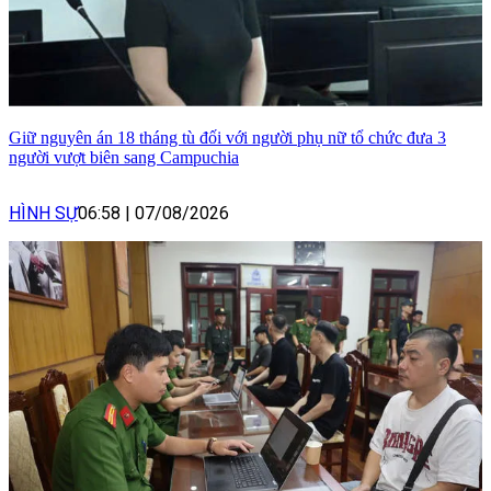
Giữ nguyên án 18 tháng tù đối với người phụ nữ tổ chức đưa 3
người vượt biên sang Campuchia
HÌNH SỰ
06:58
|
07/08/2026