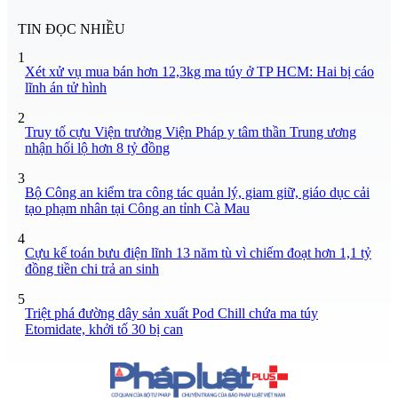
TIN ĐỌC NHIỀU
1
Xét xử vụ mua bán hơn 12,3kg ma túy ở TP HCM: Hai bị cáo
lĩnh án tử hình
2
Truy tố cựu Viện trưởng Viện Pháp y tâm thần Trung ương
nhận hối lộ hơn 8 tỷ đồng
3
Bộ Công an kiểm tra công tác quản lý, giam giữ, giáo dục cải
tạo phạm nhân tại Công an tỉnh Cà Mau
4
Cựu kế toán bưu điện lĩnh 13 năm tù vì chiếm đoạt hơn 1,1 tỷ
đồng tiền chi trả an sinh
5
Triệt phá đường dây sản xuất Pod Chill chứa ma túy
Etomidate, khởi tố 30 bị can