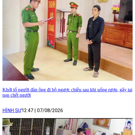
Khởi tố người đàn ông đi bộ ngược chiều sau khi uống rượu, gây tai
nạn chết người
HÌNH SỰ
12:47
|
07/08/2026