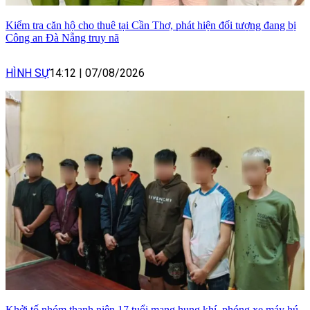
Kiểm tra căn hộ cho thuê tại Cần Thơ, phát hiện đối tượng đang bị
Công an Đà Nẵng truy nã
HÌNH SỰ
14:12
|
07/08/2026
Khởi tố nhóm thanh niên 17 tuổi mang hung khí, phóng xe máy hú