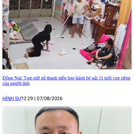
Đồng Nai: Tạm giữ gã thanh niên bạo hành bé gái 11 tuổi con riêng
của người tình
HÌNH SỰ
12:29
|
07/08/2026