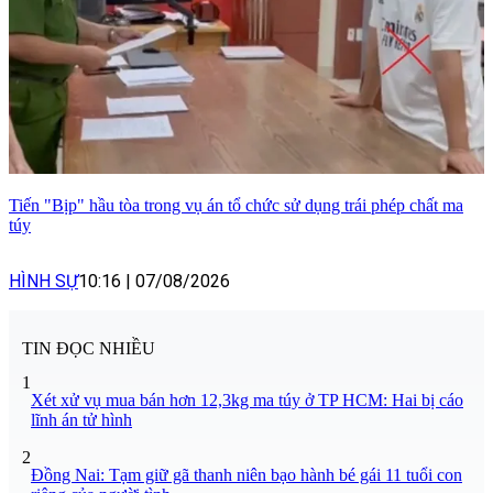
Tiến "Bịp" hầu tòa trong vụ án tổ chức sử dụng trái phép chất ma
túy
HÌNH SỰ
10:16
|
07/08/2026
TIN ĐỌC NHIỀU
1
Xét xử vụ mua bán hơn 12,3kg ma túy ở TP HCM: Hai bị cáo
lĩnh án tử hình
2
Đồng Nai: Tạm giữ gã thanh niên bạo hành bé gái 11 tuổi con