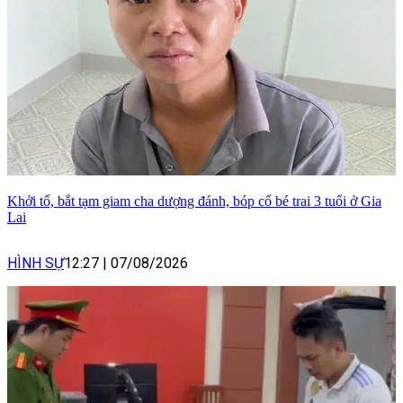
Khởi tố, bắt tạm giam cha dượng đánh, bóp cổ bé trai 3 tuổi ở Gia
Lai
HÌNH SỰ
12:27
|
07/08/2026