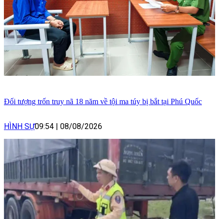
Đối tượng trốn truy nã 18 năm về tội ma túy bị bắt tại Phú Quốc
HÌNH SỰ
09:54
|
08/08/2026