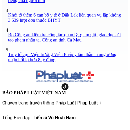
riêng của người tình
3
Khởi tố thêm 6 cán bộ y tế ở Đắk Lắk liên quan vụ lập khống
3.539 lượt đơn thuốc BHYT
4
Bộ Công an kiểm tra công tác quản lý, giam giữ, giáo dục cải
tạo phạm nhân tại Công an tỉnh Cà Mau
5
Truy tố cựu Viện trưởng Viện Pháp y tâm thần Trung ương
nhận hối lộ hơn 8 tỷ đồng
BÁO PHÁP LUẬT VIỆT NAM
Chuyên trang truyền thông Pháp Luật Pháp Luật +
Tổng Biên tập:
Tiến sĩ Vũ Hoài Nam