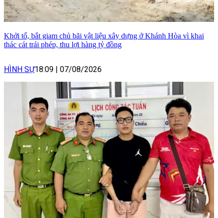
Khởi tố, bắt giam chủ bãi vật liệu xây dựng ở Khánh Hòa vì khai
thác cát trái phép, thu lợi hàng tỷ đồng
HÌNH SỰ
18:09
|
07/08/2026