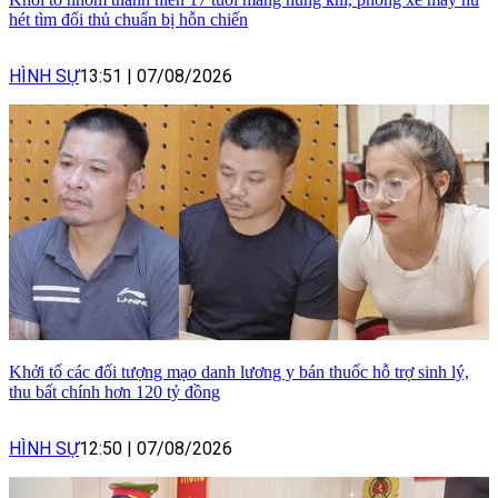
hét tìm đối thủ chuẩn bị hỗn chiến
HÌNH SỰ
13:51
|
07/08/2026
Khởi tố các đối tượng mạo danh lương y bán thuốc hỗ trợ sinh lý,
thu bất chính hơn 120 tỷ đồng
HÌNH SỰ
12:50
|
07/08/2026