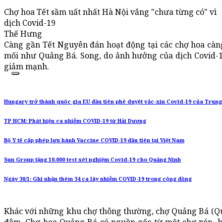
Chợ hoa Tết sầm uất nhất Hà Nội vắng "chưa từng có" vì
dịch Covid-19
Thế Hưng
Càng gần Tết Nguyên đán hoạt động tại các chợ hoa càng
mối như Quảng Bá. Song, do ảnh hưởng của dịch Covid-1
giảm mạnh.
Hungary trở thành quốc gia EU đầu tiên phê duyệt vắc-xin Covid-19 của Trun
TP HCM: Phát hiện ca nhiễm COVID-19 từ Hải Dương
Bộ Y tế cấp phép lưu hành Vaccine COVID-19 đầu tiên tại Việt Nam
Sun Group tặng 10.000 test xét nghiệm Covid-19 cho Quảng Ninh
Ngày 30/1: Ghi nhận thêm 34 ca lây nhiễm COVID-19 trong cộng đồng
Khác với những khu chợ thông thường, chợ Quảng Bá (Qu