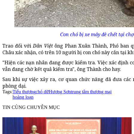
Con chó bị xe máy đè chết tại ch
Trao đổi với
Dân Việt
ông Phan Xuân Thành, Phó ban q
Châu xác nhận, có trên 10 người bị con chó này cắn tại kh
"Hiện các nạn nhân đang được kiểm tra. Việc xác định c
vẫn đang chờ kết quả kiểm tra", ông Thành cho hay.
Sau khi sự việc xảy ra, cơ quan chức năng đã đưa các 
phòng dại.
Tags:
Tiểu thương
chó dữ
Hương Sơn
trung tâm thương mại
hoảng loạn
TIN CÙNG CHUYÊN MỤC