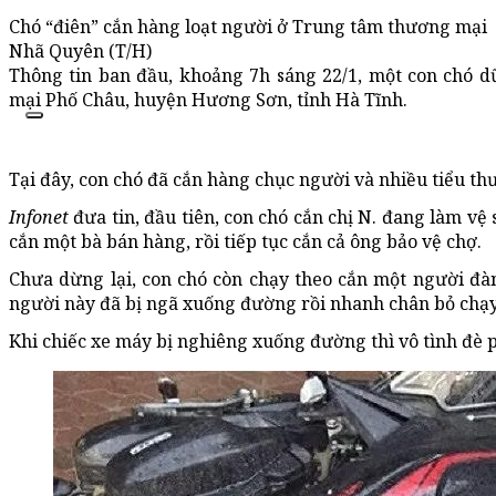
Chó “điên” cắn hàng loạt người ở Trung tâm thương mại
Nhã Quyên (T/H)
Thông tin ban đầu, khoảng 7h sáng 22/1, một con chó 
mại Phố Châu, huyện Hương Sơn, tỉnh Hà Tĩnh.
Tại đây, con chó đã cắn hàng chục người và nhiều tiểu th
Infonet
đưa tin, đầu tiên, con chó cắn chị N. đang làm vệ 
cắn một bà bán hàng, rồi tiếp tục cắn cả ông bảo vệ chợ.
Chưa dừng lại, con chó còn chạy theo cắn một người đà
người này đã bị ngã xuống đường rồi nhanh chân bỏ chạy
Khi chiếc xe máy bị nghiêng xuống đường thì vô tình đè p