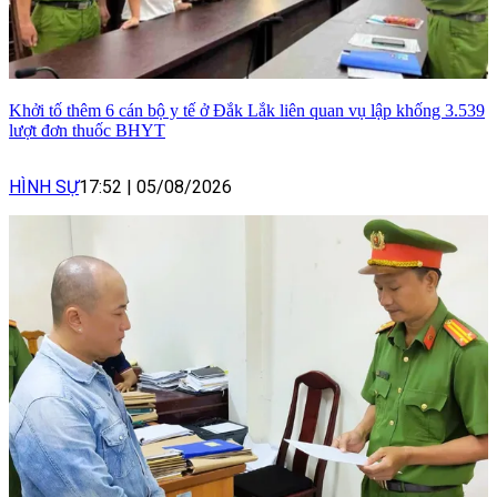
Khởi tố thêm 6 cán bộ y tế ở Đắk Lắk liên quan vụ lập khống 3.539
lượt đơn thuốc BHYT
HÌNH SỰ
17:52
|
05/08/2026