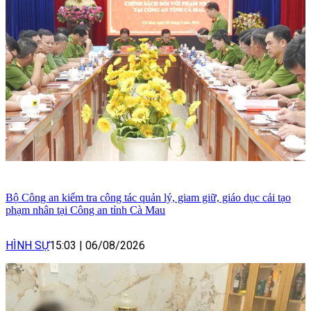
Bộ Công an kiểm tra công tác quản lý, giam giữ, giáo dục cải tạo
phạm nhân tại Công an tỉnh Cà Mau
HÌNH SỰ
15:03
|
06/08/2026