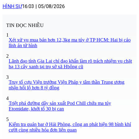
HÌNH SỰ
16:03
|
05/08/2026
TIN ĐỌC NHIỀU
1
Xét xử vụ mua bán hơn 12,3kg ma túy ở TP HCM: Hai bị cáo
lĩnh án tử hình
2
Lãnh đạo tỉnh Gia Lai chỉ đạo khẩn làm rõ trách nhiệm vụ chặt
hạ 13 cây xanh tại trụ sở xã Hbông cũ
3
Truy tố cựu Viện trưởng Viện Pháp y tâm thần Trung ương
nhận hối lộ hơn 8 tỷ đồng
4
Triệt phá đường dây sản xuất Pod Chill chứa ma túy
Etomidate, khởi tố 30 bị can
5
Kiểm tra quán bar ở Hải Phòng, công an phát hiện 98 bình khí
cười cùng nhiều hóa đơn liên quan