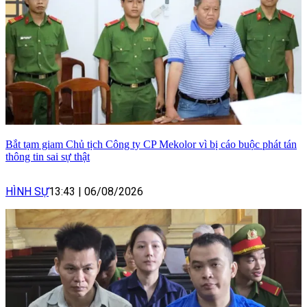
Bắt tạm giam Chủ tịch Công ty CP Mekolor vì bị cáo buộc phát tán
thông tin sai sự thật
HÌNH SỰ
13:43
|
06/08/2026