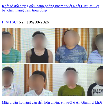
Khởi tố đối tượng điều hành phòng khám "Việt Nhật CB", thu lợi
bất chính hàng trăm triệu đồng
HÌNH SỰ
16:21
|
05/08/2026
Mâu thuẫn họ hàng dẫn đến hỗn chiến, 9 người ở An Giang bị khởi