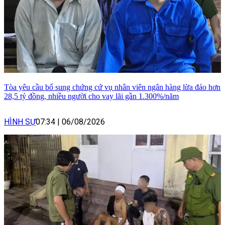
Tòa yêu cầu bổ sung chứng cứ vụ nhân viên ngân hàng lừa đảo hơn
28,5 tỷ đồng, nhiều người cho vay lãi gần 1.300%/năm
HÌNH SỰ
07:34
|
06/08/2026