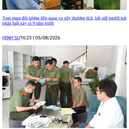
Tạm giam đối tượng liên quan vụ gây thương tích, bắt giữ người trái
pháp luật xảy ra 9 năm trước
HÌNH SỰ
16:23
|
05/08/2026