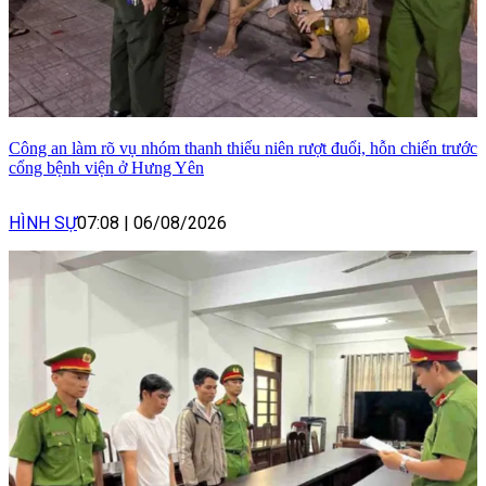
Công an làm rõ vụ nhóm thanh thiếu niên rượt đuổi, hỗn chiến trước
cổng bệnh viện ở Hưng Yên
HÌNH SỰ
07:08
|
06/08/2026