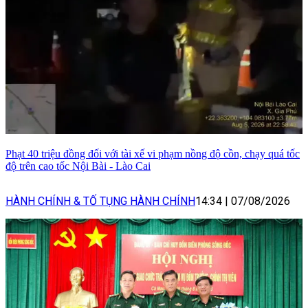
Phạt 40 triệu đồng đối với tài xế vi phạm nồng độ cồn, chạy quá tốc
độ trên cao tốc Nội Bài - Lào Cai
HÀNH CHÍNH & TỐ TỤNG HÀNH CHÍNH
14:34
|
07/08/2026