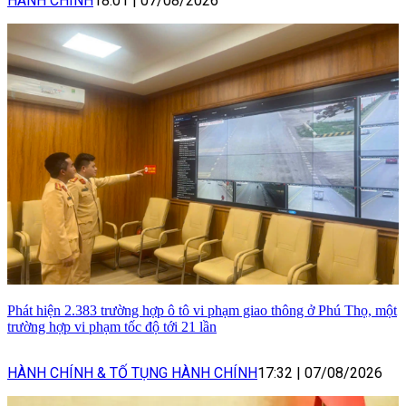
HÀNH CHÍNH
18:01
|
07/08/2026
Phát hiện 2.383 trường hợp ô tô vi phạm giao thông ở Phú Thọ, một
trường hợp vi phạm tốc độ tới 21 lần
HÀNH CHÍNH & TỐ TỤNG HÀNH CHÍNH
17:32
|
07/08/2026