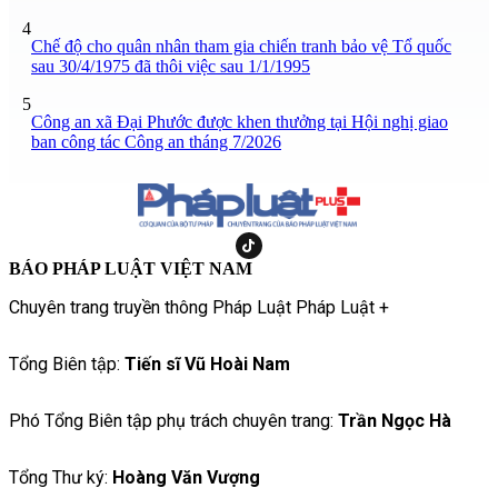
4
Chế độ cho quân nhân tham gia chiến tranh bảo vệ Tổ quốc
sau 30/4/1975 đã thôi việc sau 1/1/1995
5
Công an xã Đại Phước được khen thưởng tại Hội nghị giao
ban công tác Công an tháng 7/2026
BÁO PHÁP LUẬT VIỆT NAM
Chuyên trang truyền thông Pháp Luật Pháp Luật +
Tổng Biên tập:
Tiến sĩ Vũ Hoài Nam
Phó Tổng Biên tập phụ trách chuyên trang:
Trần Ngọc Hà
Tổng Thư ký:
Hoàng Văn Vượng