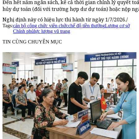
Đến hết năm ngân sách, kể cả thời gian chỉnh lý quyết to
hủy dự toán (đối với trường hợp dư dự toán) hoặc nộp ng
Nghị định này có hiệu lực thi hành từ ngày 1/7/2026./
Tags:
cán bộ công chức viên chức
chế độ tiền thưởng
Lương cơ sở
Chính phủ
lực lượng vũ trang
TIN CÙNG CHUYÊN MỤC