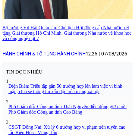
Bộ trưởng Vũ Hải Quân làm Chủ tịch Hội đồng cấp Nhà nước xét
tặng Giải thưởng Hồ Chí Minh, Giải thưởng Nhà nước về khoa học
và công nghệ đợt 7
HÀNH CHÍNH & TỐ TỤNG HÀNH CHÍNH
12:25
|
07/08/2026
TIN ĐỌC NHIỀU
1
Điện Biên: Triệu tập gần 50 trường hợp lên làm việc vì bình
luận, chia sẻ thông tin xấu độc trên mạng xã hội
2
Phó Giám đốc Công an tỉnh Thái Nguyên điều động giữ chức
Phó Giám đốc Công an tỉnh Cao Bằng
3
CSGT Đồng Nai: Xử lý 6 trường hợp vi phạm trên tuyến cao
tốc Biên Hòa - Vũng Tàu