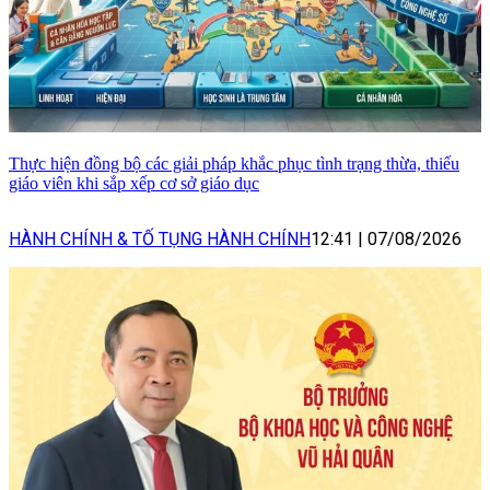
Thực hiện đồng bộ các giải pháp khắc phục tình trạng thừa, thiếu
giáo viên khi sắp xếp cơ sở giáo dục
HÀNH CHÍNH & TỐ TỤNG HÀNH CHÍNH
12:41
|
07/08/2026