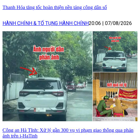
Thanh Hóa tăng tốc hoàn thiện nền tảng công dân số
HÀNH CHÍNH & TỐ TỤNG HÀNH CHÍNH
20:06
|
07/08/2026
Công an Hà Tĩnh: Xử lý gần 300 vụ vi phạm giao thông qua phản
ánh trên i-HaTinh