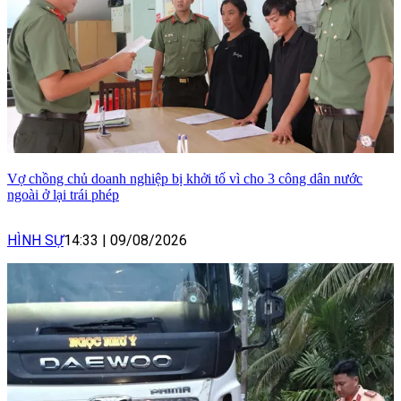
Vợ chồng chủ doanh nghiệp bị khởi tố vì cho 3 công dân nước
ngoài ở lại trái phép
HÌNH SỰ
14:33
|
09/08/2026