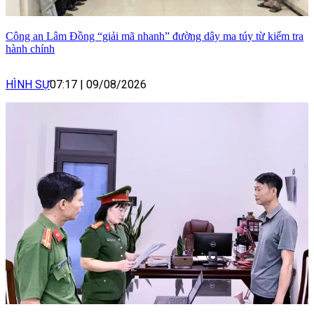
Công an Lâm Đồng “giải mã nhanh” đường dây ma túy từ kiểm tra
hành chính
HÌNH SỰ
07:17
|
09/08/2026