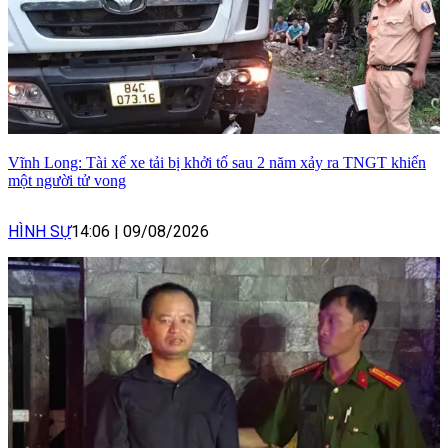
Vĩnh Long: Tài xế xe tải bị khởi tố sau 2 năm xảy ra TNGT khiến
một người tử vong
HÌNH SỰ
14:06
|
09/08/2026