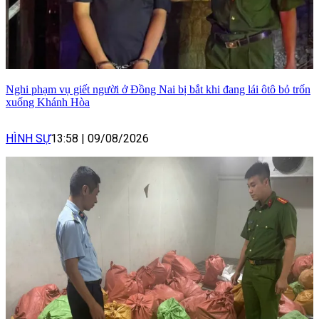
Nghi phạm vụ giết người ở Đồng Nai bị bắt khi đang lái ôtô bỏ trốn
xuống Khánh Hòa
HÌNH SỰ
13:58
|
09/08/2026