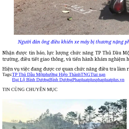
Người đàn ông điều khiển xe máy bị thương nặng ph
Nhận được tin báo, lực lượng chức năng TP Thủ Dầu Mộ
trường, điều tiết giao thông, và tiến hành khám nghiệm 
Hiện vụ việc đang được cơ quan chức năng điều tra làm r
Tags:
TP Thủ Dầu Một
phường Hiệp Thành
TNGT
tai nạn
Đại Lộ Bình Dương
Bình Dương
Phapluatplus
phapluatplus.vn
TIN CÙNG CHUYÊN MỤC