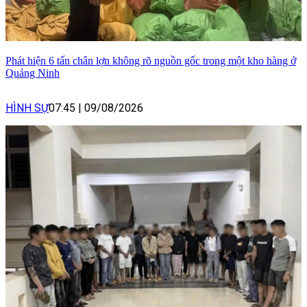
Phát hiện 6 tấn chân lợn không rõ nguồn gốc trong một kho hàng ở
Quảng Ninh
HÌNH SỰ
07:45
|
09/08/2026