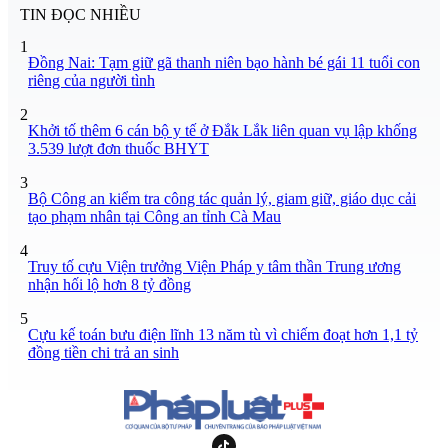
TIN ĐỌC NHIỀU
1
Đồng Nai: Tạm giữ gã thanh niên bạo hành bé gái 11 tuổi con
riêng của người tình
2
Khởi tố thêm 6 cán bộ y tế ở Đắk Lắk liên quan vụ lập khống
3.539 lượt đơn thuốc BHYT
3
Bộ Công an kiểm tra công tác quản lý, giam giữ, giáo dục cải
tạo phạm nhân tại Công an tỉnh Cà Mau
4
Truy tố cựu Viện trưởng Viện Pháp y tâm thần Trung ương
nhận hối lộ hơn 8 tỷ đồng
5
Cựu kế toán bưu điện lĩnh 13 năm tù vì chiếm đoạt hơn 1,1 tỷ
đồng tiền chi trả an sinh