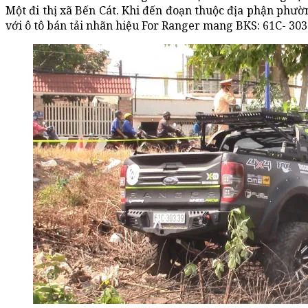
Một đi thị xã Bến Cát. Khi đến đoạn thuộc địa phận phườ
với ô tô bán tải nhãn hiệu For Ranger mang BKS: 61C- 303