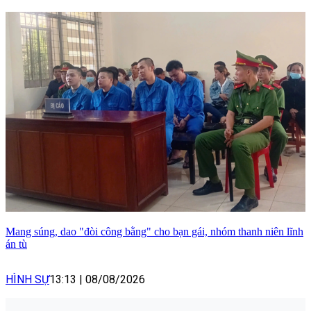
Mang súng, dao "đòi công bằng" cho bạn gái, nhóm thanh niên lĩnh
án tù
HÌNH SỰ
13:13
|
08/08/2026