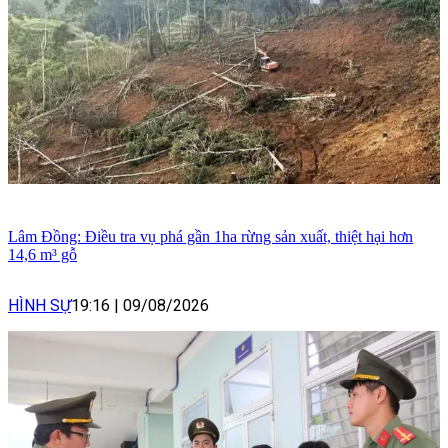
Lâm Đồng: Điều tra vụ phá gần 1ha rừng sản xuất, thiệt hại hơn
14,6 m³ gỗ
HÌNH SỰ
19:16
|
09/08/2026