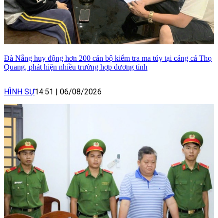
Đà Nẵng huy động hơn 200 cán bộ kiểm tra ma túy tại cảng cá Thọ
Quang, phát hiện nhiều trường hợp dương tính
HÌNH SỰ
14:51
|
06/08/2026