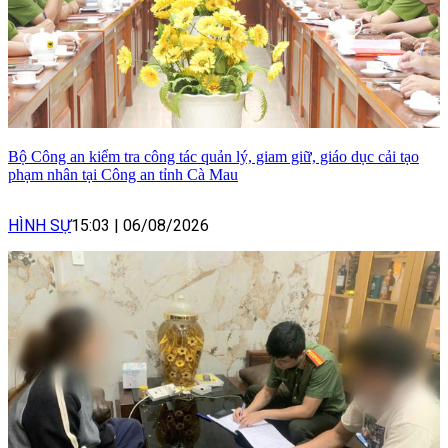
Bộ Công an kiểm tra công tác quản lý, giam giữ, giáo dục cải tạo
phạm nhân tại Công an tỉnh Cà Mau
HÌNH SỰ
15:03
|
06/08/2026