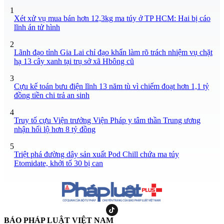
1
Xét xử vụ mua bán hơn 12,3kg ma túy ở TP HCM: Hai bị cáo
lĩnh án tử hình
2
Lãnh đạo tỉnh Gia Lai chỉ đạo khẩn làm rõ trách nhiệm vụ chặt
hạ 13 cây xanh tại trụ sở xã Hbông cũ
3
Cựu kế toán bưu điện lĩnh 13 năm tù vì chiếm đoạt hơn 1,1 tỷ
đồng tiền chi trả an sinh
4
Truy tố cựu Viện trưởng Viện Pháp y tâm thần Trung ương
nhận hối lộ hơn 8 tỷ đồng
5
Triệt phá đường dây sản xuất Pod Chill chứa ma túy
Etomidate, khởi tố 30 bị can
BÁO PHÁP LUẬT VIỆT NAM