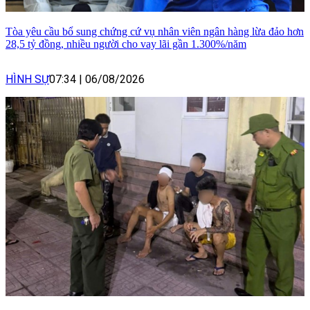
Tòa yêu cầu bổ sung chứng cứ vụ nhân viên ngân hàng lừa đảo hơn
28,5 tỷ đồng, nhiều người cho vay lãi gần 1.300%/năm
HÌNH SỰ
07:34
|
06/08/2026