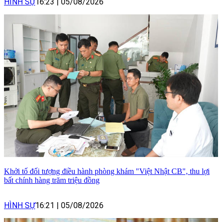
HÌNH SỰ
16:23
|
05/08/2026
Khởi tố đối tượng điều hành phòng khám "Việt Nhật CB", thu lợi
bất chính hàng trăm triệu đồng
HÌNH SỰ
16:21
|
05/08/2026