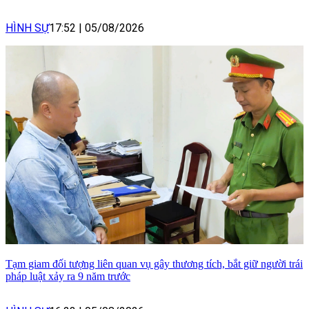
HÌNH SỰ
17:52
|
05/08/2026
Tạm giam đối tượng liên quan vụ gây thương tích, bắt giữ người trái
pháp luật xảy ra 9 năm trước