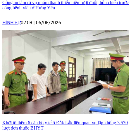
Công an làm rõ vụ nhóm thanh thiếu niên rượt đuổi, hỗn chiến trước
cổng bệnh viện ở Hưng Yên
HÌNH SỰ
07:08
|
06/08/2026
Khởi tố thêm 6 cán bộ y tế ở Đắk Lắk liên quan vụ lập khống 3.539
lượt đơn thuốc BHYT