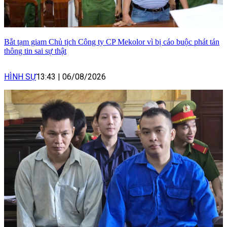
Bắt tạm giam Chủ tịch Công ty CP Mekolor vì bị cáo buộc phát tán
thông tin sai sự thật
HÌNH SỰ
13:43
|
06/08/2026