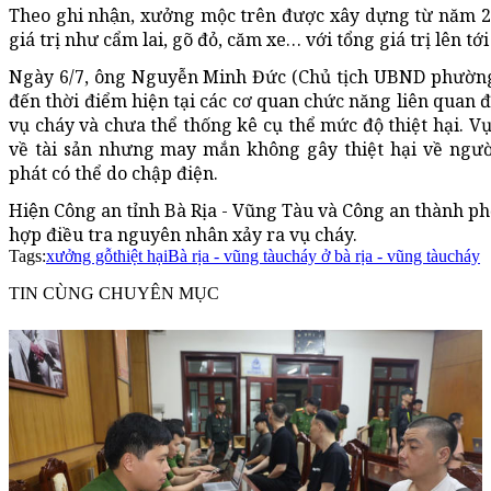
Theo ghi nhận, xưởng mộc trên được xây dựng từ năm 20
giá trị như cẩm lai, gõ đỏ, căm xe… với tổng giá trị lên tới
Ngày 6/7, ông Nguyễn Minh Đức (Chủ tịch UBND phường
đến thời điểm hiện tại các cơ quan chức năng liên quan 
vụ cháy và chưa thể thống kê cụ thể mức độ thiệt hại. Vụ 
về tài sản nhưng may mắn không gây thiệt hại về ngư
phát có thể do chập điện.
Hiện Công an tỉnh Bà Rịa - Vũng Tàu và Công an thành p
hợp điều tra nguyên nhân xảy ra vụ cháy.
Tags:
xưởng gỗ
thiệt hại
Bà rịa - vũng tàu
cháy ở bà rịa - vũng tàu
cháy
TIN CÙNG CHUYÊN MỤC