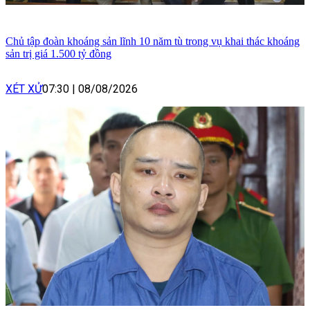
Chủ tập đoàn khoáng sản lĩnh 10 năm tù trong vụ khai thác khoáng
sản trị giá 1.500 tỷ đồng
XÉT XỬ
07:30
|
08/08/2026