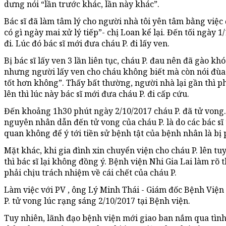
dưng nói “lần trước khác, lần này khác”.
Bác sĩ đã làm tâm lý cho người nhà tôi yên tâm bằng việc
có gì ngày mai xử lý tiếp”- chị Loan kể lại. Đến tối ngày 
đi. Lúc đó bác sĩ mới đưa cháu P. đi lấy ven.
Bị bác sĩ lấy ven 3 lần liên tục, cháu P. đau nên đã gào kh
nhưng người lấy ven cho cháu không biết mà còn nói đùa 
tốt hơn không”. Thấy bất thường, người nhà lại gần thì ph
lên thì lúc này bác sĩ mới đưa cháu P. đi cấp cứu.
Đến khoảng 1h30 phút ngày 2/10/2017 cháu P. đã tử vong.
nguyên nhân dẫn đến tử vong của cháu P. là do các bác sĩ 
quan không để ý tới tiền sử bệnh tật của bệnh nhân là bị 
Mặt khác, khi gia đình xin chuyển viện cho cháu P. lên t
thì bác sĩ lại không đồng ý. Bệnh viện Nhi Gia Lai làm rõ
phải chịu trách nhiệm về cái chết của cháu P.
Làm việc với PV , ông Lý Minh Thái - Giám đốc Bệnh Viện
P. tử vong lúc rạng sáng 2/10/2017 tại Bệnh viện.
Tuy nhiên, lãnh đạo bệnh viện mới giao ban nắm qua tìn