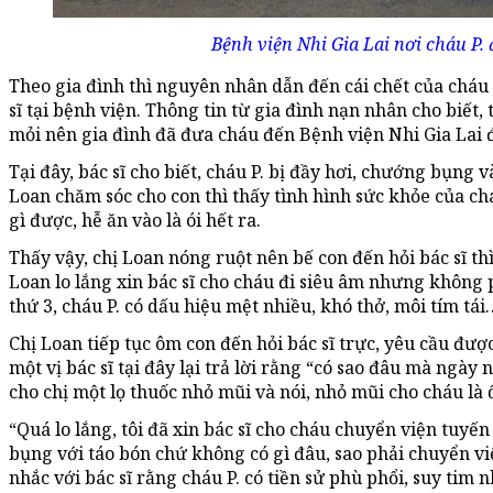
Bệnh viện Nhi Gia Lai nơi cháu P. đ
Theo gia đình thì nguyên nhân dẫn đến cái chết của cháu P 
sĩ tại bệnh viện. Thông tin từ gia đình nạn nhân cho biết,
mỏi nên gia đình đã đưa cháu đến Bệnh viện Nhi Gia Lai đ
Tại đây, bác sĩ cho biết, cháu P. bị đầy hơi, chướng bụng và
Loan chăm sóc cho con thì thấy tình hình sức khỏe của c
gì được, hễ ăn vào là ói hết ra.
Thấy vậy, chị Loan nóng ruột nên bế con đến hỏi bác sĩ thì 
Loan lo lắng xin bác sĩ cho cháu đi siêu âm nhưng không 
thứ 3, cháu P. có dấu hiệu mệt nhiều, khó thở, môi tím tái
Chị Loan tiếp tục ôm con đến hỏi bác sĩ trực, yêu cầu đư
một vị bác sĩ tại đây lại trả lời rằng “có sao đâu mà ngày 
cho chị một lọ thuốc nhỏ mũi và nói, nhỏ mũi cho cháu là 
“Quá lo lắng, tôi đã xin bác sĩ cho cháu chuyển viện tuyến 
bụng với táo bón chứ không có gì đâu, sao phải chuyển v
nhắc với bác sĩ rằng cháu P. có tiền sử phù phổi, suy tim 