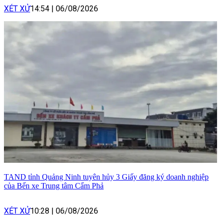
XÉT XỬ
14:54
|
06/08/2026
TAND tỉnh Quảng Ninh tuyên hủy 3 Giấy đăng ký doanh nghiệp
của Bến xe Trung tâm Cẩm Phả
XÉT XỬ
10:28
|
06/08/2026