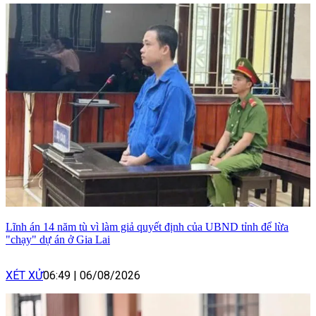
Lĩnh án 14 năm tù vì làm giả quyết định của UBND tỉnh để lừa
"chạy" dự án ở Gia Lai
XÉT XỬ
06:49
|
06/08/2026