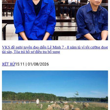
VKS đề nghị tuyên đạo diễn Lê Minh 7 - 8 năm tù vì tội cưỡng đoạt
tài sản, Tòa trả hồ sơ điều tra bổ sung
XÉT XỬ
15:11
|
01/08/2026