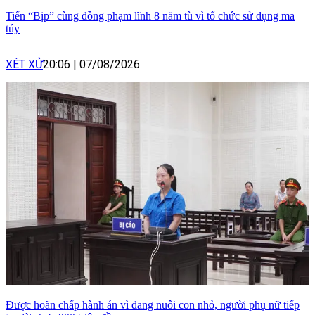
Tiến “Bịp” cùng đồng phạm lĩnh 8 năm tù vì tổ chức sử dụng ma
túy
XÉT XỬ
20:06
|
07/08/2026
Được hoãn chấp hành án vì đang nuôi con nhỏ, người phụ nữ tiếp