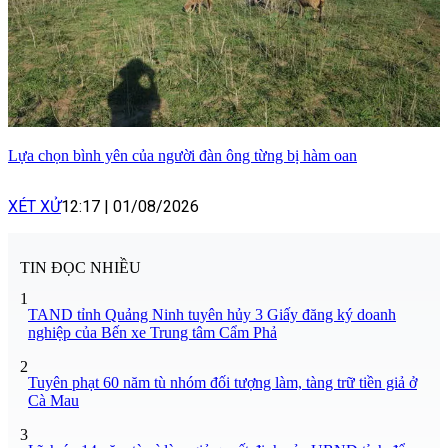
Lựa chọn bình yên của người đàn ông từng bị hàm oan
XÉT XỬ
12:17
|
01/08/2026
TIN ĐỌC NHIỀU
1
TAND tỉnh Quảng Ninh tuyên hủy 3 Giấy đăng ký doanh
nghiệp của Bến xe Trung tâm Cẩm Phả
2
Tuyên phạt 60 năm tù nhóm đối tượng làm, tàng trữ tiền giả ở
Cà Mau
3