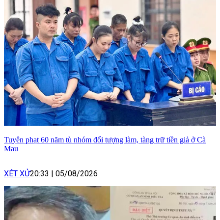
Tuyên phạt 60 năm tù nhóm đối tượng làm, tàng trữ tiền giả ở Cà
Mau
XÉT XỬ
20:33
|
05/08/2026