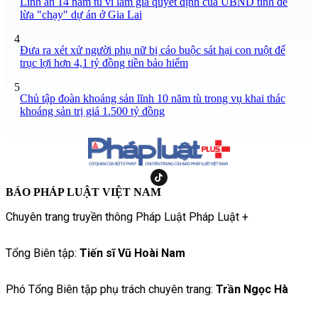
Lĩnh án 14 năm tù vì làm giả quyết định của UBND tỉnh để
lừa "chạy" dự án ở Gia Lai
4
Đưa ra xét xử người phụ nữ bị cáo buộc sát hại con ruột để
trục lợi hơn 4,1 tỷ đồng tiền bảo hiểm
5
Chủ tập đoàn khoáng sản lĩnh 10 năm tù trong vụ khai thác
khoáng sản trị giá 1.500 tỷ đồng
BÁO PHÁP LUẬT VIỆT NAM
Chuyên trang truyền thông Pháp Luật Pháp Luật +
Tổng Biên tập:
Tiến sĩ Vũ Hoài Nam
Phó Tổng Biên tập phụ trách chuyên trang:
Trần Ngọc Hà