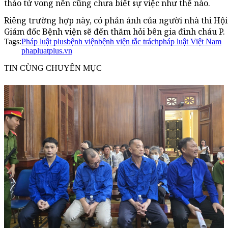
thảo tử vong nên cũng chưa biết sự việc như thế nào.
Riêng trường hợp này, có phản ánh của người nhà thì Hội
Giám đốc Bệnh viện sẽ đến thăm hỏi bên gia đình cháu P.
Tags:
Pháp luật plus
bệnh viện
bệnh viện tắc trách
pháp luật Việt Nam
phapluatplus.vn
TIN CÙNG CHUYÊN MỤC