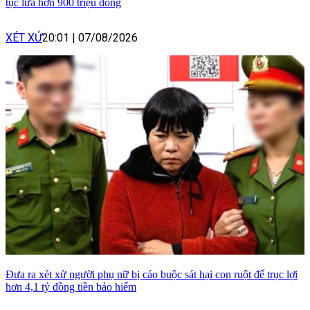
tục lừa hơn 900 triệu đồng
XÉT XỬ
20:01
|
07/08/2026
Đưa ra xét xử người phụ nữ bị cáo buộc sát hại con ruột để trục lợi
hơn 4,1 tỷ đồng tiền bảo hiểm