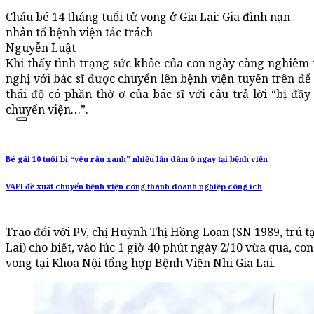
Cháu bé 14 tháng tuổi tử vong ở Gia Lai: Gia đình nạn
nhân tố bệnh viện tắc trách
Nguyễn Luật
Khi thấy tình trạng sức khỏe của con ngày càng nghiêm
nghị với bác sĩ được chuyển lên bệnh viện tuyến trên để đ
thái độ có phần thờ ơ của bác sĩ với câu trả lời “bị đầ
chuyển viện…”.
Bé gái 10 tuổi bị “yêu râu xanh” nhiều lần dâm ô ngay tại bệnh viện
VAFI đề xuất chuyển bệnh viện công thành doanh nghiệp công ích
Trao đổi với PV, chị Huỳnh Thị Hồng Loan (SN 1989, trú tạ
Lai) cho biết, vào lúc 1 giờ 40 phút ngày 2/10 vừa qua, con 
vong tại Khoa Nội tổng hợp Bệnh Viện Nhi Gia Lai.