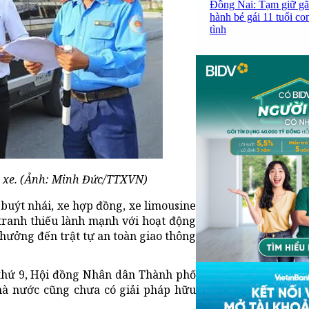
Đồng Nai: Tạm giữ gã
hành bé gái 11 tuổi co
tình
ái xe. (Ảnh: Minh Đức/TTXVN)
e buýt nhái, xe hợp đồng, xe limousine
tranh thiếu lành mạnh với hoạt động
hưởng đến trật tự an toàn giao thông
 thứ 9, Hội đồng Nhân dân Thành phố
hà nước cũng chưa có giải pháp hữu