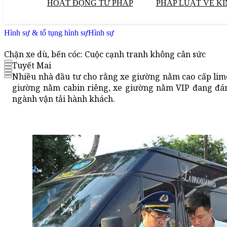
HOẠT ĐỘNG TƯ PHÁP
PHÁP LUẬT VỀ KI
Hình sự & tố tụng hình sự
Hình sự
Chặn xe dù, bến cóc: Cuộc cạnh tranh không cân sức
Tuyết Mai
Nhiều nhà đầu tư cho rằng xe giường nằm cao cấp limo
giường nằm cabin riêng, xe giường nằm VIP đang đá
ngành vận tải hành khách.