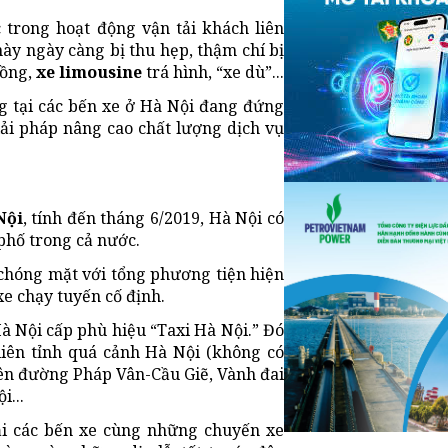
 trong hoạt động vận tải khách liên
này ngày càng bị thu hẹp, thậm chí bị
đồng,
xe limousine
trá hình, “xe dù”...
ng tại các bến xe ở Hà Nội đang đứng
iải pháp nâng cao chất lượng dịch vụ
Nội
, tính đến tháng 6/2019, Hà Nội có
 phố trong cả nước.
g chóng mặt với tổng phương tiện hiện
 xe chạy tuyến cố định.
Hà Nội cấp phù hiệu “Taxi Hà Nội.” Đó
liên tỉnh quá cảnh Hà Nội (không có
rên đường Pháp Vân-Cầu Giẽ, Vành đai
...
tại các bến xe cùng những chuyến xe