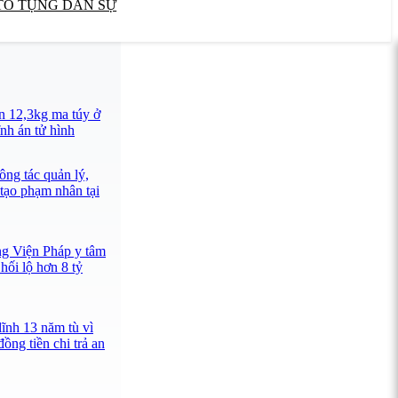
TỐ TỤNG DÂN SỰ
n 12,3kg ma túy ở
nh án tử hình
ông tác quản lý,
 tạo phạm nhân tại
ng Viện Pháp y tâm
hối lộ hơn 8 tỷ
lĩnh 13 năm tù vì
ồng tiền chi trả an