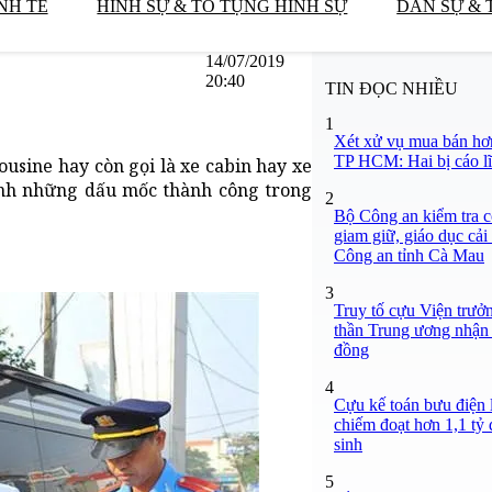
NH TẾ
HÌNH SỰ & TỐ TỤNG HÌNH SỰ
DÂN SỰ & 
14/07/2019
20:40
TIN ĐỌC NHIỀU
1
Xét xử vụ mua bán hơ
TP HCM: Hai bị cáo lĩ
usine hay còn gọi là xe cabin hay xe
nh những dấu mốc thành công trong
2
Bộ Công an kiểm tra c
giam giữ, giáo dục cải
Công an tỉnh Cà Mau
3
Truy tố cựu Viện trưở
thần Trung ương nhận 
đồng
4
Cựu kế toán bưu điện 
chiếm đoạt hơn 1,1 tỷ đ
sinh
5