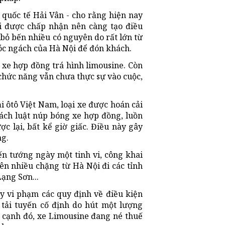
quốc tế Hải Vân - cho rằng hiện nay
ải được chấp nhận nên càng tạo điều
 bỏ bến nhiều có nguyên do rất lớn từ
góc ngách của Hà Nội để đón khách.
ý xe hợp đồng trá hình limousine. Còn
chức năng vẫn chưa thực sự vào cuộc,
 ôtô Việt Nam, loại xe được hoán cải
lách luật núp bóng xe hợp đồng, luồn
ợc lại, bất kể giờ giấc. Điều này gây
ng.
n tướng ngày một tinh vi, công khai
ên nhiều chặng từ Hà Nội đi các tỉnh
ạng Sơn...
y vi phạm các quy định về điều kiện
 tải tuyến cố định do hút một lượng
 cạnh đó, xe Limousine đang né thuế