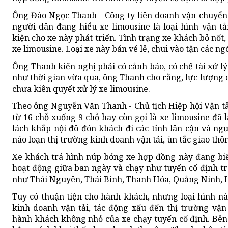
Ông Đào Ngọc Thanh - Công ty liên doanh vận chuyển 
người dân đang hiểu xe limousine là loại hình vận t
kiện cho xe này phát triển. Tình trạng xe khách bỏ nốt,
xe limousine. Loại xe này bán vé lẻ, chui vào tận các n
Ông Thanh kiến nghị phải có cảnh báo, có chế tài xử l
như thời gian vừa qua, ông Thanh cho rằng, lực lượng 
chưa kiên quyết xử lý xe limousine.
Theo ông Nguyễn Văn Thanh - Chủ tịch Hiệp hội Vận tải
từ 16 chỗ xuống 9 chỗ hay còn gọi là xe limousine đã 
lách khắp nội đô đón khách đi các tỉnh lân cận và ngư
náo loạn thị trường kinh doanh vận tải, ùn tắc giao thô
Xe khách trá hình núp bóng xe hợp đồng này đang biế
hoạt động giữa ban ngày và chạy như tuyến cố định tr
như Thái Nguyên, Thái Bình, Thanh Hóa, Quảng Ninh, L
Tuy có thuận tiện cho hành khách, nhưng loại hình nà
kinh doanh vận tải, tác động xấu đến thị trường vận
hành khách không nhỏ của xe chạy tuyến cố định. Bên