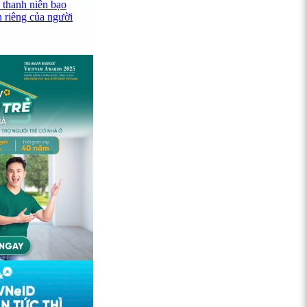
 thanh niên bạo
n riêng của người