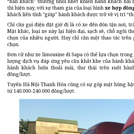
“bán khách” thường nhồi nhét khiến hành khách hãi h
thì hiện nay, với sự tham gia của loại hình
xe hợp đồn
khách liên tỉnh "giúp" hành khách được trở về vị trí “t
Chỉ cần gọi điện đặt giờ đi là có xe đến đón tận nơi, t
Mặt khác, loại xe này lại hiện đại, sạch sẽ, chỗ ngồi t
chọn của nhiều người. Hay chỉ cần một thao tác trên 
chọn.
Đơn cử như xe limousine đi Sapa có thể lựa chọn trong
lượng dịch vụ đáp ứng yêu cầu khắt khe của hành khách
hành khách luôn thoải mái, thư thái trên suốt hành 
đồng/lượt.
Tuyến Hà Nội-Thanh Hóa cũng có sự góp mặt hùng hậu 
từ 140.000-240.000 đồng/lượt.