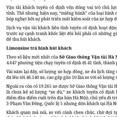
Vận tải khách tuyến cố định vốn đóng vai trò chủ lực
tỉnh. Thế nhưng hiện nay, “miếng bánh” của loại hình 
bóp nghẹt bởi sự phát triển mất kiểm soát của xe hợp 
Dịch vụ vận tải khách liên tỉnh tuyến cố định hoạt độ
trước sự cạnh tranh khốc liệt đòi hỏi phải có những g
để thu hút khách.
Limousine trá hình hút khách
Theo số liệu mới nhất của
Sở Giao thông Vận tải Hà 
4.647 phương tiện chạy tuyến cố định đi 41 tỉnh, thành
Vài năm lại đây, số lượng xe hợp đồng, xe du lịch tăn
đã lên tới 46.140 xe, cao gấp gần 10 lần so với số lượng
Ngoài ra còn có 19.265 xe được Sở Giao thông Vận tải 
là chưa kể số lượng “xe dù,” xe khách tuyến cố định 
điểm đầu-điểm cuối trên địa bàn Hà Nội), chủ yếu đi t
3-Phạm Văn Đồng, Quốc lộ 5 nhưng đón khách tại Hà Nội
Khách quan mà nói, so với cảnh chen chúc, chờ đợi 