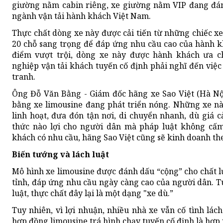
giường nằm cabin riêng, xe giường nằm VIP đang đá
ngành vận tải hành khách Việt Nam.
Thực chất dòng xe này được cải tiến từ những chiếc xe
20 chỗ sang trọng để đáp ứng nhu cầu cao của hành k
điểm vượt trội, dòng xe này được hành khách ưa c
nghiệp vận tải khách tuyến cố định phải nghĩ đến việc
tranh.
Ông Đỗ Văn Bằng - Giám đốc hãng xe Sao Việt (Hà Nội)
bằng xe limousine đang phát triển nóng. Những xe này
linh hoạt, đưa đón tận nơi, di chuyển nhanh, dù giá c
thức nào lợi cho người dân mà pháp luật không cấm
khách có nhu cầu, hãng Sao Việt cũng sẽ kinh doanh the
Biến tướng và lách luật
Mô hình xe limousine được đánh dấu “cộng” cho chất l
tỉnh, đáp ứng nhu cầu ngày càng cao của người dân. T
luật, thực chất đây lại là một dạng "xe dù.”
Tuy nhiên, vì lợi nhuận, nhiều nhà xe vẫn cố tình lách
hợp đồng limousine trá hình chạy tuyến cố định là hợp