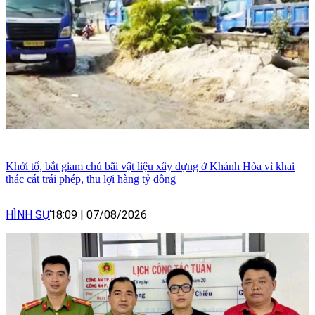
Khởi tố, bắt giam chủ bãi vật liệu xây dựng ở Khánh Hòa vì khai
thác cát trái phép, thu lợi hàng tỷ đồng
HÌNH SỰ
18:09
|
07/08/2026