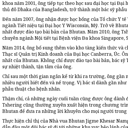
khoa năm 2001, ông tiếp tục theo học sau đại học tại Đạ
thủ đô Dhaka của Bangladesh, trở thành một bác sỹ phẫu 
Đến năm 2007, ông nhận được học bổng của Tổ chức Y tế 
ngành Tiết niệu tại Đại học Y Wisconsin, Mỹ. Trở về Bhutan
nhất được đào tạo bài bản của Bhutan. Năm 2010, ông Ts
chuyên ngành Nội tiết tại Bệnh viện Đa khoa Singapore,
Năm 2014, ông bổ sung thêm vào kho tàng kiến thức và c
Thạc sĩ Quản trị Kinh doanh của Đại học Canberra, Úc. Ô
nhất của Bhutan. Không chỉ được đào tạo bài bản, bác sỹ 
sự nhiệt thành, tận tâm của ông.
Chỉ sau một thời gian ngắn kể từ khi ra trường, ông gần 
nhiều người biết đến và nể trọng. Vị bác sĩ dành gần như
phẫu thuật cho bệnh nhân.
Thậm chí, cả những ngày cuối tuần cũng được ông dành đ
Tshering cũng thường xuyên xuất hiện trong chương trìn
Bhutan để đưa ra những lời khuyên cho mọi người trong 
Thực hiện chỉ thị của Nhà vua Bhutan Jigme Khesar Na
dẫn đầu một đội bác sỹ đi tới những khu vực hẻo lánh c