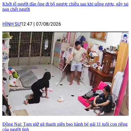
Khởi tố người đàn ông đi bộ ngược chiều sau khi uống rượu, gây tai
nạn chết người
HÌNH SỰ
12:47
|
07/08/2026
Đồng Nai: Tạm giữ gã thanh niên bạo hành bé gái 11 tuổi con riêng
của người tình