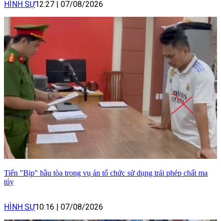
HÌNH SỰ
12:27
|
07/08/2026
Tiến "Bịp" hầu tòa trong vụ án tổ chức sử dụng trái phép chất ma
túy
HÌNH SỰ
10:16
|
07/08/2026