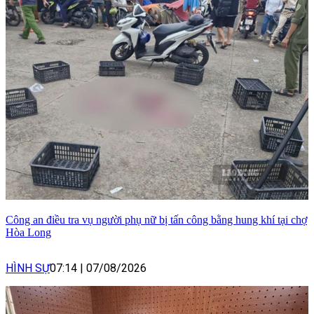
Công an điều tra vụ người phụ nữ bị tấn công bằng hung khí tại chợ
Hòa Long
HÌNH SỰ
07:14
|
07/08/2026