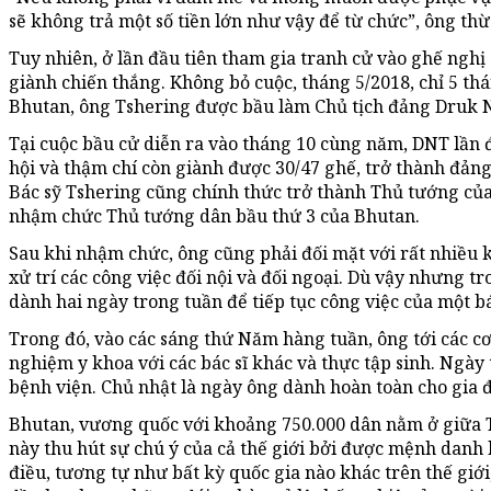
sẽ không trả một số tiền lớn như vậy để từ chức”, ông th
Tuy nhiên, ở lần đầu tiên tham gia tranh cử vào ghế nghị
giành chiến thắng. Không bỏ cuộc, tháng 5/2018, chỉ 5 th
Bhutan, ông Tshering được bầu làm Chủ tịch đảng Druk
Tại cuộc bầu cử diễn ra vào tháng 10 cùng năm, DNT lần 
hội và thậm chí còn giành được 30/47 ghế, trở thành đản
Bác sỹ Tshering cũng chính thức trở thành Thủ tướng của
nhậm chức Thủ tướng dân bầu thứ 3 của Bhutan.
Sau khi nhậm chức, ông cũng phải đối mặt với rất nhiều 
xử trí các công việc đối nội và đối ngoại. Dù vậy nhưng t
dành hai ngày trong tuần để tiếp tục công việc của một bá
Trong đó, vào các sáng thứ Năm hàng tuần, ông tới các cơ 
nghiệm y khoa với các bác sĩ khác và thực tập sinh. Ngày
bệnh viện. Chủ nhật là ngày ông dành hoàn toàn cho gia đ
Bhutan, vương quốc với khoảng 750.000 dân nằm ở giữa 
này thu hút sự chú ý của cả thế giới bởi được mệnh danh 
điều, tương tự như bất kỳ quốc gia nào khác trên thế giớ