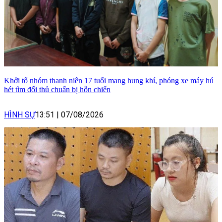
Khởi tố nhóm thanh niên 17 tuổi mang hung khí, phóng xe máy hú
hét tìm đối thủ chuẩn bị hỗn chiến
HÌNH SỰ
13:51
|
07/08/2026