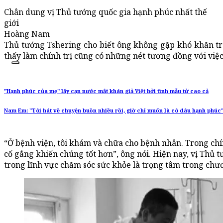
Chân dung vị Thủ tướng quốc gia hạnh phúc nhất thế
giới
Hoàng Nam
Thủ tướng Tshering cho biết ông không gặp khó khăn tr
thấy làm chính trị cũng có những nét tương đồng với việc
"Hạnh phúc của mẹ" lấy cạn nước mắt khán giả Việt bởi tình mẫu tử cao cả
Nam Em: "Tôi hát về chuyện buồn nhiều rồi, giờ chỉ muốn là cô dâu hạnh phúc
“Ở bệnh viện, tôi khám và chữa cho bệnh nhân. Trong chí
cố gắng khiến chúng tốt hơn”, ông nói. Hiện nay, vị Thủ 
trong lĩnh vực chăm sóc sức khỏe là trọng tâm trong chươ