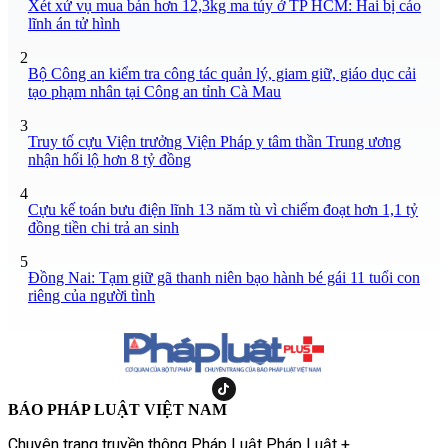
Xét xử vụ mua bán hơn 12,3kg ma túy ở TP HCM: Hai bị cáo
lĩnh án tử hình
2
Bộ Công an kiểm tra công tác quản lý, giam giữ, giáo dục cải
tạo phạm nhân tại Công an tỉnh Cà Mau
3
Truy tố cựu Viện trưởng Viện Pháp y tâm thần Trung ương
nhận hối lộ hơn 8 tỷ đồng
4
Cựu kế toán bưu điện lĩnh 13 năm tù vì chiếm đoạt hơn 1,1 tỷ
đồng tiền chi trả an sinh
5
Đồng Nai: Tạm giữ gã thanh niên bạo hành bé gái 11 tuổi con
riêng của người tình
BÁO PHÁP LUẬT VIỆT NAM
Chuyên trang truyền thông Pháp Luật Pháp Luật +