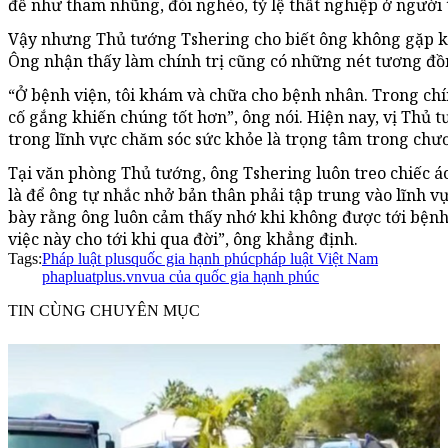
đề như tham nhũng, đói nghèo, tỷ lệ thất nghiệp ở người t
Vậy nhưng Thủ tướng Tshering cho biết ông không gặp kh
Ông nhận thấy làm chính trị cũng có những nét tương đồn
“Ở bệnh viện, tôi khám và chữa cho bệnh nhân. Trong chí
cố gắng khiến chúng tốt hơn”, ông nói. Hiện nay, vị Thủ 
trong lĩnh vực chăm sóc sức khỏe là trọng tâm trong chươ
Tại văn phòng Thủ tướng, ông Tshering luôn treo chiếc áo
là để ông tự nhắc nhở bản thân phải tập trung vào lĩnh vự
bày rằng ông luôn cảm thấy nhớ khi không được tới bệnh v
việc này cho tới khi qua đời”, ông khẳng định.
Tags:
Pháp luật plus
quốc gia hạnh phúc
pháp luật Việt Nam
phapluatplus.vn
vua của quốc gia hạnh phúc
TIN CÙNG CHUYÊN MỤC