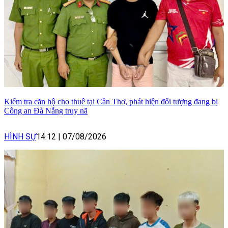
Kiểm tra căn hộ cho thuê tại Cần Thơ, phát hiện đối tượng đang bị
Công an Đà Nẵng truy nã
HÌNH SỰ
14:12
|
07/08/2026