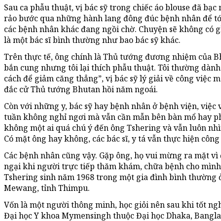
Sau ca phẫu thuật, vị bác sỹ trong chiếc áo blouse đã bạc
rảo bước qua những hành lang đông đúc bệnh nhân để tớ
các bệnh nhân khác đang ngồi chờ. Chuyện sẽ không có gì
là một bác sĩ bình thường như bao bác sỹ khác.
Trên thực tế, ông chính là Thủ tướng đương nhiệm của Bh
bắn cung nhưng tôi lại thích phẫu thuật. Tôi thường dành 
cách để giảm căng thẳng”, vị bác sỹ lý giải về công việc 
đắc cử Thủ tướng Bhutan hồi năm ngoái.
Còn với những y, bác sỹ hay bệnh nhân ở bệnh viện, việc 
tuần không nghỉ ngơi mà vẫn cần mẫn bên bàn mổ hay ph
không một ai quá chú ý đến ông Tshering và vẫn luôn nhì
Có mặt ông hay không, các bác sĩ, y tá vẫn thực hiện côn
Các bệnh nhân cũng vậy. Gặp ông, họ vui mừng ra mặt vì 
ngại khi người trực tiếp thăm khám, chữa bệnh cho mình
Tshering sinh năm 1968 trong một gia đình bình thường 
Mewang, tỉnh Thimpu.
Vốn là một người thông minh, học giỏi nên sau khi tốt ng
Đại học Y khoa Mymensingh thuộc Đại học Dhaka, Bangla