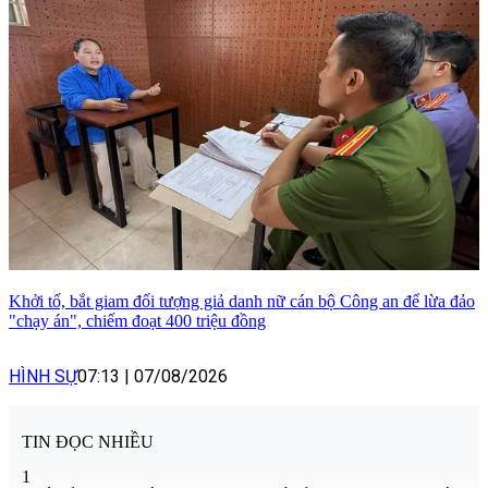
Khởi tố, bắt giam đối tượng giả danh nữ cán bộ Công an để lừa đảo
"chạy án", chiếm đoạt 400 triệu đồng
HÌNH SỰ
07:13
|
07/08/2026
TIN ĐỌC NHIỀU
1