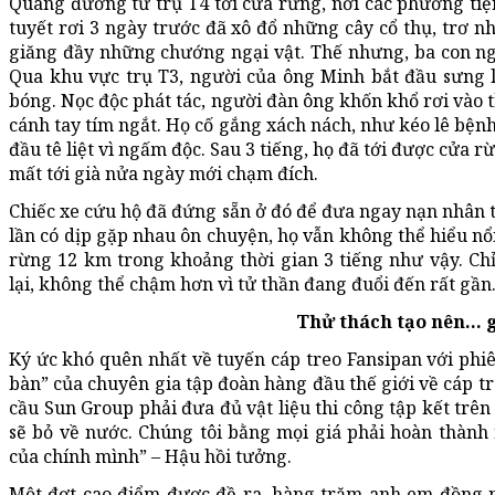
Quãng đường từ trụ T4 tới cửa rừng, nơi các phương tiện
tuyết rơi 3 ngày trước đã xô đổ những cây cổ thụ, trơ n
giăng đầy những chướng ngại vật. Thế nhưng, ba con ng
Qua khu vực trụ T3, người của ông Minh bắt đầu sưng 
bóng. Nọc độc phát tác, người đàn ông khốn khổ rơi vào t
cánh tay tím ngắt. Họ cố gắng xách nách, như kéo lê bệnh 
đầu tê liệt vì ngấm độc. Sau 3 tiếng, họ đã tới được cửa
mất tới già nửa ngày mới chạm đích.
Chiếc xe cứu hộ đã đứng sẵn ở đó để đưa ngay nạn nhân tớ
lần có dịp gặp nhau ôn chuyện, họ vẫn không thể hiểu nổi
rừng 12 km trong khoảng thời gian 3 tiếng như vậy. Chỉ
lại, không thể chậm hơn vì tử thần đang đuổi đến rất gần.
Thử thách tạo nên… g
Ký ức khó quên nhất về tuyến cáp treo Fansipan với phi
bàn” của chuyên gia tập đoàn hàng đầu thế giới về cáp t
cầu Sun Group phải đưa đủ vật liệu thi công tập kết trê
sẽ bỏ về nước. Chúng tôi bằng mọi giá phải hoàn thành 
của chính mình” – Hậu hồi tưởng.
Một đợt cao điểm được đề ra, hàng trăm anh em đồng n