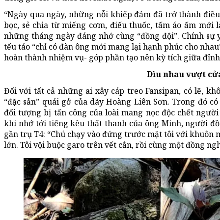
“Ngày qua ngày, những nỗi khiếp đảm đã trở thành điều
bọc, sẻ chia từ miếng cơm, điếu thuốc, tấm áo ấm mới là
những tháng ngày đáng nhớ cùng “đồng đội”. Chính sự y
tếu táo “chỉ có đàn ông mới mang lại hạnh phúc cho nha
hoàn thành nhiệm vụ- góp phần tạo nên kỳ tích giữa đỉnh 
Dìu nhau vượt cử
Đối với tất cả những ai xây cáp treo Fansipan, có lẽ, k
“đặc sản” quái gở của dãy Hoàng Liên Sơn. Trong đó c
đối tượng bị tấn công của loài mang nọc độc chết ngườ
khi nhớ tới tiếng kêu thất thanh của ông Minh, người đ
gần trụ T4: “Chú chạy vào đứng trước mặt tôi với khuôn m
lớn. Tôi vội buộc garo trên vết cắn, rồi cùng một đồng ng