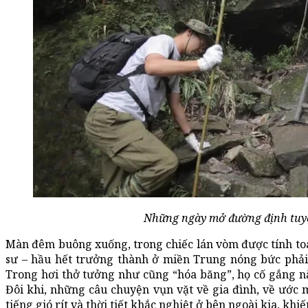
Những ngày mở đường định tuyế
Màn đêm buông xuống, trong chiếc lán vòm được tính toá
sư – hầu hết trưởng thành ở miền Trung nóng bức phải ch
Trong hơi thở tưởng như cũng “hóa băng”, họ cố gắng n
Đôi khi, những câu chuyện vụn vặt về gia đình, về ước
tiếng gió rít và thời tiết khắc nghiệt ở bên ngoài kia, khi