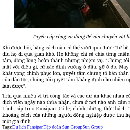
Tuyến cáp công vụ dùng để vận chuyển vật li
Khi được hỏi, bằng cách nào có thể vượt qua được “tứ bề á
dìu họ đi qua gian khó. Họ không chỉ sẻ chia từng miế
tâm, đồng lòng hoàn thành những nhiệm vụ. “Chúng tôi 
mặt với điều gì, cứ xác định vướng ở đâu, gỡ ở đó. Ma
khát vọng chinh phục lớn, quyết tâm chứng tỏ bản thân 
của dân tộc, chúng tôi quyết tâm khẳng định cho nhiều n
làm được”.
Trải qua nhiều vị trí công tác và các dự án khác nhau 
dịch viên ngày nào thừa nhận, chưa ở nơi nào anh cảm 
trình cáp treo Fansipan. Có lẽ, chính những thử thách “
khoảng cách của những người đồng nghiệp được thu hẹ
một gia đình.
Tags:
Du lịch Fansipan
Tập đoàn Sun Group
Sun Group