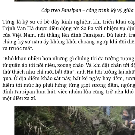
Cáp treo Fansipan – công trình kỳ vỹ giữ
Từng là kỹ sư có bề dày kinh nghiệm khi triển khai cá
Trịnh Văn Hà được điều động tới Sa Pa với nhiệm vụ định
của Việt Nam, nối thẳng lên đỉnh Fansipan. Dù hành tr
chàng kỹ sư năm ấy không khỏi choáng ngợp khi đối diện
ra trước mắt.
“Khó khăn nhiều hơn những gì chúng tôi đã tưởng tượng k
từ quần áo tới nồi niêu, xoong chảo. Và khi đặt chân tới 
thử thách như chỉ mới bắt đầu”, anh Hà hồi tưởng lại nh
qua. Ở địa điểm khảo sát này, bất kể ngày hay đêm, s
hiếm tới mức họ phải hứng từng giọt sương đêm, ngóng 
đỉnh Fansipan hun hút, việc nhóm lửa cũng trở nên kh
một điều xa xỉ.