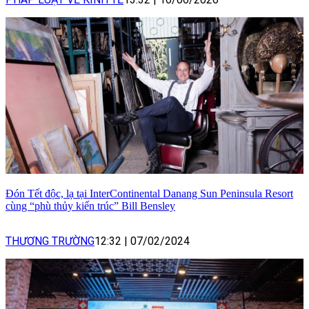
Đón Tết độc, lạ tại InterContinental Danang Sun Peninsula Resort
cùng “phù thủy kiến trúc” Bill Bensley
THƯƠNG TRƯỜNG
12:32
|
07/02/2024