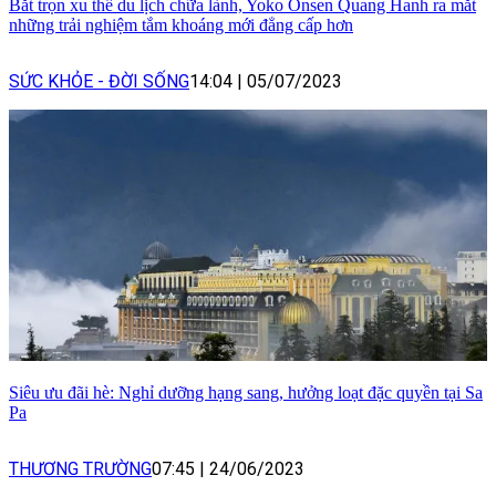
Bắt trọn xu thế du lịch chữa lành, Yoko Onsen Quang Hanh ra mắt
những trải nghiệm tắm khoáng mới đẳng cấp hơn
SỨC KHỎE - ĐỜI SỐNG
14:04
|
05/07/2023
Siêu ưu đãi hè: Nghỉ dưỡng hạng sang, hưởng loạt đặc quyền tại Sa
Pa
THƯƠNG TRƯỜNG
07:45
|
24/06/2023