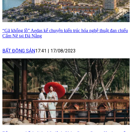
“Gã khổng lồ” Aedas kể chuyện kiến trúc hóa nghệ thuật đan chiếu
Cẩm Nê tại Đà Nẵng
BẤT ĐỘNG SẢN
17:41
|
17/08/2023