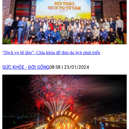
“Dịch vụ từ tâm”- Chìa khóa để đưa du lịch phát triển
SỨC KHỎE - ĐỜI SỐNG
08:58
|
23/01/2024