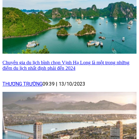
Chuyên gia du lịch bình chọn Vịnh Hạ Long là một trong những
điểm du lịch nhất định phải đến 2024
THƯƠNG TRƯỜNG
09:39
|
13/10/2023