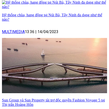
Hệ thống chùa, hang động tại Núi Bà, Tây Ninh đa dạng như thế
nào?
MULTIMEDIA
13:36
|
14/04/2023
Sun Group và Sun Property tài trợ độc quyền Fashion Voyage 5 tại
Thị trấn Hoàng Hôn