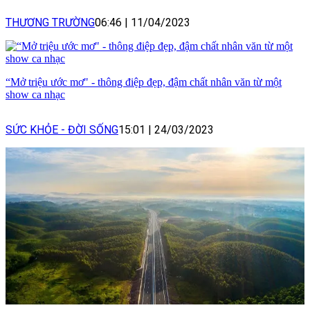
THƯƠNG TRƯỜNG
06:46
|
11/04/2023
“Mở triệu ước mơ" - thông điệp đẹp, đậm chất nhân văn từ một
show ca nhạc
SỨC KHỎE - ĐỜI SỐNG
15:01
|
24/03/2023