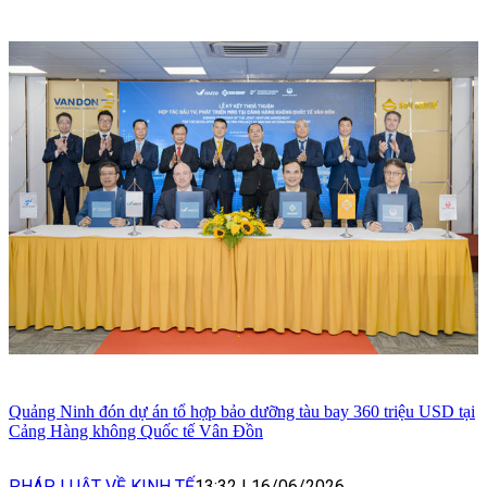
Quảng Ninh đón dự án tổ hợp bảo dưỡng tàu bay 360 triệu USD tại
Cảng Hàng không Quốc tế Vân Đồn
PHÁP LUẬT VỀ KINH TẾ
13:32
|
16/06/2026