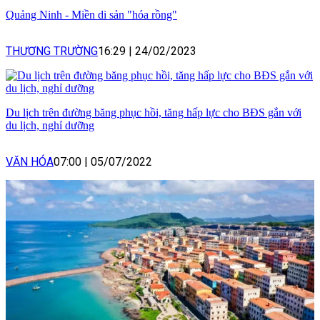
Quảng Ninh - Miền di sản "hóa rồng"
THƯƠNG TRƯỜNG
16:29
|
24/02/2023
Du lịch trên đường băng phục hồi, tăng hấp lực cho BĐS gắn với
du lịch, nghỉ dưỡng
VĂN HÓA
07:00
|
05/07/2022