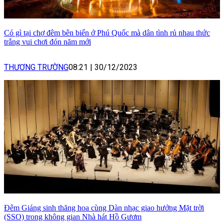
Có gì tại chợ đêm bên biển ở Phú Quốc mà dân tình rủ nhau thức
trắng vui chơi đón năm mới
THƯƠNG TRƯỜNG
08:21
|
30/12/2023
Đêm Giáng sinh thăng hoa cùng Dàn nhạc giao hưởng Mặt trời
(SSO) trong không gian Nhà hát Hồ Gươm