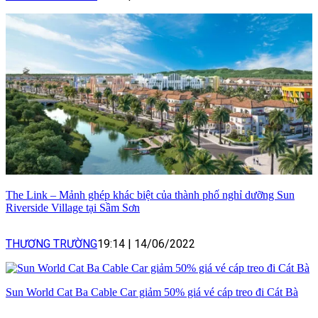
The Link – Mảnh ghép khác biệt của thành phố nghỉ dưỡng Sun
Riverside Village tại Sầm Sơn
THƯƠNG TRƯỜNG
19:14
|
14/06/2022
Sun World Cat Ba Cable Car giảm 50% giá vé cáp treo đi Cát Bà